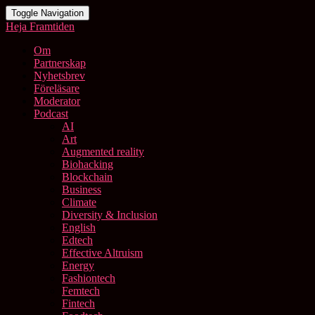
Toggle Navigation
Heja Framtiden
Om
Partnerskap
Nyhetsbrev
Föreläsare
Moderator
Podcast
AI
Art
Augmented reality
Biohacking
Blockchain
Business
Climate
Diversity & Inclusion
English
Edtech
Effective Altruism
Energy
Fashiontech
Femtech
Fintech