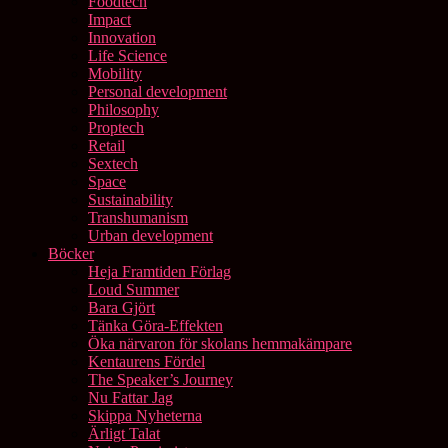
Foodtech
Impact
Innovation
Life Science
Mobility
Personal development
Philosophy
Proptech
Retail
Sextech
Space
Sustainability
Transhumanism
Urban development
Böcker
Heja Framtiden Förlag
Loud Summer
Bara Gjört
Tänka Göra-Effekten
Öka närvaron för skolans hemmakämpare
Kentaurens Fördel
The Speaker’s Journey
Nu Fattar Jag
Skippa Nyheterna
Ärligt Talat