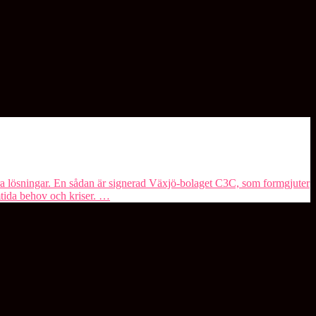
ra lösningar. En sådan är signerad Växjö-bolaget ⁠C3C⁠, som formgjuter
amtida behov och kriser. …