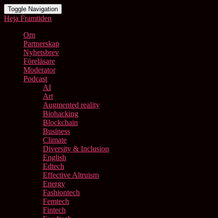
Toggle Navigation
Heja Framtiden
Om
Partnerskap
Nyhetsbrev
Föreläsare
Moderator
Podcast
AI
Art
Augmented reality
Biohacking
Blockchain
Business
Climate
Diversity & Inclusion
English
Edtech
Effective Altruism
Energy
Fashiontech
Femtech
Fintech