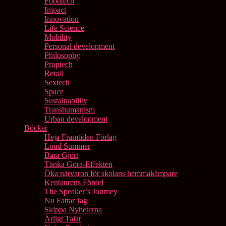
Foodtech
Impact
Innovation
Life Science
Mobility
Personal development
Philosophy
Proptech
Retail
Sextech
Space
Sustainability
Transhumanism
Urban development
Böcker
Heja Framtiden Förlag
Loud Summer
Bara Gjört
Tänka Göra-Effekten
Öka närvaron för skolans hemmakämpare
Kentaurens Fördel
The Speaker’s Journey
Nu Fattar Jag
Skippa Nyheterna
Ärligt Talat