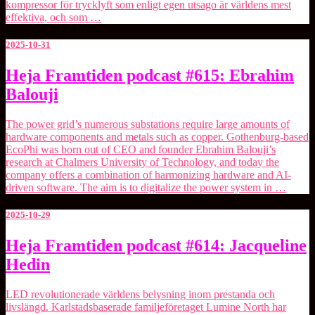
kompressor för trycklyft som enligt egen utsago är världens mest
effektiva, och som …
2025-10-31
Heja
Heja Framtiden podcast #615: Ebrahim
Framtiden
Balouji
podcast
#615:
Ebrahim
The power grid’s numerous substations require large amounts of
Balouji
hardware components and metals such as copper. Gothenburg-based
⁠EcoPhi⁠ was born out of CEO and founder Ebrahim Balouji’s
research at Chalmers University of Technology, and today the
company offers a combination of harmonizing hardware and AI-
driven software. The aim is to digitalize the power system in …
2025-10-29
Heja
Heja Framtiden podcast #614: Jacqueline
Framtiden
Hedin
podcast
#614:
Jacqueline
LED revolutionerade världens belysning inom prestanda och
Hedin
livslängd. Karlstadsbaserade familjeföretaget ⁠Lumine North⁠ har