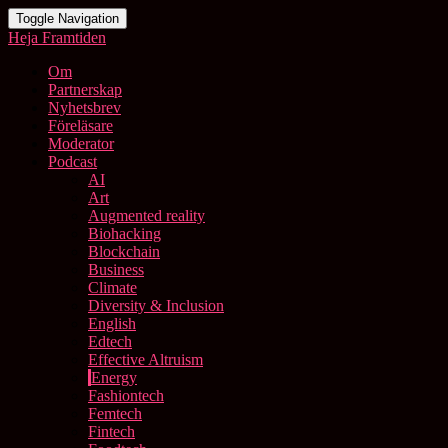
Toggle Navigation
Heja Framtiden
Om
Partnerskap
Nyhetsbrev
Föreläsare
Moderator
Podcast
AI
Art
Augmented reality
Biohacking
Blockchain
Business
Climate
Diversity & Inclusion
English
Edtech
Effective Altruism
Energy
Fashiontech
Femtech
Fintech