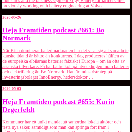
industries and the business segment ⁠Edgy Battery⁠ for farmers after
previously working with battery engineering at Volvo …
2026-05-26
Heja
Heja Framtiden podcast #661: Bo
Framtiden
Normark
podcast
#661:
Bo
När Kina dominerar batterimarknaden har det visat sig att samarbete
Normark
kanske ibland är bättre än konkurrens. I dag produceras hälften av
de europeiska elbilarnas batterier faktiskt i Europa – om än ofta av
asiatiska tillverkare. Få har bättre koll på utvecklingen inom batterier
och elektrifiering än Bo Normark. Han är industristrateg på
investeringsbolaget ⁠InnoEnergy⁠, hedersdoktor …
2026-05-05
Heja
Heja Framtiden podcast #655: Karin
Framtiden
Degerfeldt
podcast
#655:
Karin
Kommuner har ett unikt mandat att samordna lokala aktörer och
Degerfeldt
testa nya saker, samtidigt som man kan springa fort fram i