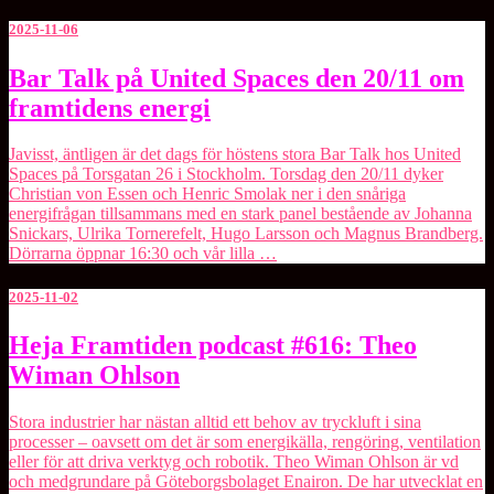
2025-11-06
Bar
Bar Talk på United Spaces den 20/11 om
Talk
framtidens energi
på
United
Spaces
Javisst, äntligen är det dags för höstens stora Bar Talk hos United
den
Spaces på Torsgatan 26 i Stockholm. Torsdag den 20/11 dyker
20/11
Christian von Essen och Henric Smolak ner i den snåriga
om
energifrågan tillsammans med en stark panel bestående av Johanna
framtidens
Snickars, Ulrika Tornerefelt, Hugo Larsson och Magnus Brandberg.
energi
Dörrarna öppnar 16:30 och vår lilla …
2025-11-02
Heja
Heja Framtiden podcast #616: Theo
Framtiden
Wiman Ohlson
podcast
#616:
Theo
Stora industrier har nästan alltid ett behov av tryckluft i sina
Wiman
processer – oavsett om det är som energikälla, rengöring, ventilation
Ohlson
eller för att driva verktyg och robotik. Theo Wiman Ohlson är vd
och medgrundare på Göteborgsbolaget ⁠Enairon⁠. De har utvecklat en