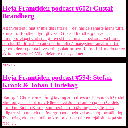
Heja
Heja Framtiden podcast #602: Gustaf
Framtiden
Brandberg
podcast
#602:
Gustaf
Att investera i mat är inte det lättaste – det har de senaste årens tuffa
Brandberg
klimat för foodtech tydligt visat. Gustaf Brandberg driver
familjeföretaget ⁠Gullspång Invest⁠ tillsammans med sina två bröder,
och har fått förmånen att snöa in helt på matsystemtransformation
genom den separata investeringsplattformen ⁠Re:food⁠. Hur arbetar en
aktiv investerare? Vilka delar av matsystemet …
2025-07-08
Heja
Heja Framtiden podcast #594: Stefan
Framtiden
Krook & Johan Lindehag
podcast
#594:
Stefan
Startup 4 Climate⁠ är en årlig tävling som drivs av Ellevio och Godel.
Krook
Studion gästas därför av Ellevios vd Johan Lindehag och Godels
&
grundare Stefan Krook, som berättar om tävlingens syfte, dess
Johan
tidigare vinnare och det övergripande behovet av energiomställning.
Lindehag
Två bolag vinner en miljon kronor var och får en rejäl skjuts på sin
resa. …