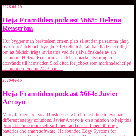
2026-06-09
Heja
Heja Framtiden podcast #665: Helena
Framtiden
Renström
podcast
#665:
Helena
Hur bygger man berättelsen om en plats så att den på samma gång
Renström
osar framåtdriv och trygghet? I Skellefteås fall handlade det tidigt
om att faktiskt fråga invånarna vad de själva önskade av sin
kommun. Helena Renström är doktor i marknadsföring och
återvände till hemstaden Skellefteå för jobbet som marknadschef på
kommunen. Sedan 2023 har …
2026-06-05
Heja
Heja Framtiden podcast #664: Javier
Framtiden
Arroyo
podcast
#664:
Javier
Many farmers run small businesses with limited time to evaluate
Arroyo
different energy solutions. Javier Arroyo is on a mission to help this
group become more self-sufficient and cost-efficient through
batteries and smart software. He founded ⁠Edgy Systems⁠ for