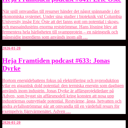
Framtiden
podcast
När spill omvandlas till resurser händer det något spännande i det
#641:
ekonomiska systemet. Under sina studier i bioteknik vid Columbia
Eric
University insåg Eric Öste att det fanns gott om potential i skogs-
Öste
och massaindustrins enorma restströmmar. Hans lösning blev att
fermentera hela härligheten till svampprotein – en näringsrik och
mångsidig ingrediens som används inom allt …
2026-01-20
Heja
Heja Framtiden podcast #633: Jonas
Framtiden
Dyrke
podcast
#633:
Jonas
Bortom energidebattens fokus på elektrifiering och nyproduktion
Dyrke
vilar en gigantisk dold potential: den termiska energin som dagligen
används inom industrin. ⁠Jonas Dyrke⁠ är affärsprojektledare på
⁠Adven⁠, som byggt sin affärsmodell kring konsten att nosa upp
industriernas outnyttjade potential. Restvärme, ånga, hetvatten och
andra avfallsströmmar går att omvandla till en värdefull resurs för
exempelvis fjärrvärmenätet. Adven …
2026-01-20