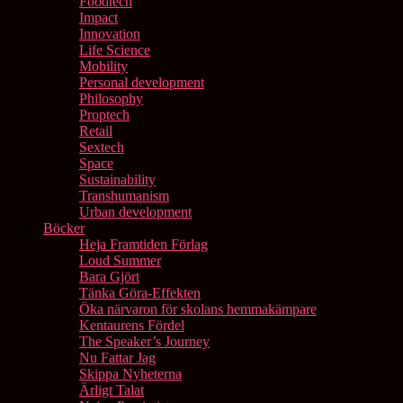
Foodtech
Impact
Innovation
Life Science
Mobility
Personal development
Philosophy
Proptech
Retail
Sextech
Space
Sustainability
Transhumanism
Urban development
Böcker
Heja Framtiden Förlag
Loud Summer
Bara Gjört
Tänka Göra-Effekten
Öka närvaron för skolans hemmakämpare
Kentaurens Fördel
The Speaker’s Journey
Nu Fattar Jag
Skippa Nyheterna
Ärligt Talat