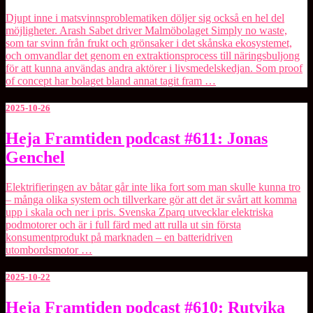
#612:
Arash
Djupt inne i matsvinnsproblematiken döljer sig också en hel del
Sabet
möjligheter. Arash Sabet driver Malmöbolaget ⁠Simply no waste⁠,
som tar svinn från frukt och grönsaker i det skånska ekosystemet,
och omvandlar det genom en extraktionsprocess till näringsbuljong
för att kunna användas andra aktörer i livsmedelskedjan. Som proof
of concept har bolaget bland annat tagit fram …
2025-10-26
Heja
Heja Framtiden podcast #611: Jonas
Framtiden
Genchel
podcast
#611:
Jonas
Elektrifieringen av båtar går inte lika fort som man skulle kunna tro
Genchel
– många olika system och tillverkare gör att det är svårt att komma
upp i skala och ner i pris. Svenska ⁠Zparq⁠ utvecklar elektriska
podmotorer och är i full färd med att rulla ut sin första
konsumentprodukt på marknaden – en batteridriven
utombordsmotor …
2025-10-22
Heja
Heja Framtiden podcast #610: Rutvika