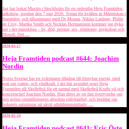
på
Maxim
Jag har bokat Maxim i Stockholm för en ordentlig Heja Framtiden-
den
talkshow, torsdag den 7 maj 2026. Temat för kvällen är Människan i
7
framtiden, och tillsammans med Dr Mouna, Niklas Laninge, Philip
maj
de Croy, Marika Smith och Nicklas Hermansson kommer jag dyka
ner i det mänskliga – liv, död, pengar, sex, relationer, psykologi och
filosofi. Det …
2026-03-17
Heja
Heja Framtiden podcast #644: Joachim
Framtiden
Nordin
podcast
#644:
Joachim
Norra Sverige har en svårslagen tillgång till förnybar energi, med
Nordin
gott om vatten- och vindkraft. I det här avsnittet reser Heja
Framtiden till Skellefteå för ett samtal med ⁠Skellefteå Krafts⁠ vd och
koncernchef Joachim Nordin. Han drivs av en fast övertygelse om
den gröna omställningens absoluta självklarhet, och berättar om
bolagets satsningar på såväl utbildningsinitiativ …
2026-02-24
Heja
Heja Framtiden podcast #641: Eric Öste