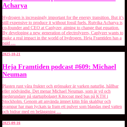
Framtiden
Acharya
podcast
#610:
Rutvika
Hydrogen is increasingly important for the energy transition. But it’s
Acharya
still expensive to produce it without fossil fuels. Rutvika Acharya is
co-founder and CEO at ⁠Caplyzer⁠, aiming to change that equation.
By developing a new generation of electrolyzers, Caplyzer wants to
make a real impact in the world of hydrogen. Heja Framtiden has a
paid …
2025-10-21
Heja
Heja Framtiden podcast #609: Michael
Framtiden
Neuman
podcast
#609:
Michael
Plasten runt våra frukter och grönsaker är varken naturlig, hållbar
Neuman
eller nödvändig. Det menar Michael Neuman, som är vd och
medgrundare på startupbolaget ⁠Kitocoat⁠ med bas på KTH i
Stockholm. Genom att använda ämnet kitin från skaldjur och
svampar har man lyckats ta fram ett pulver som blandas med vatten
och bidrar med en beläggning …
2025-09-16