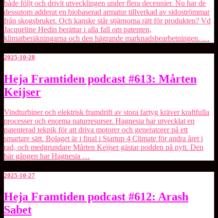
både följt och drivit utvecklingen under flera decennier. Nu har de
dessutom adderat en biobaserad armatur tillverkad av sidoströmmar
från skogsbruket. Och kanske står stjärnorna rätt för produkten? Vd
Jacqueline Hedin berättar i alla fall om patenten,
klimatberäkningarna och den hägrande marknadsbearbetningen. …
2025-10-28
Heja
Heja Framtiden podcast #613: Mårten
Framtiden
Keijser
podcast
#613:
Mårten
Vindturbiner och elektrisk framdrift av stora fartyg kräver kraftfulla
Keijser
processer och enorma naturresurser. ⁠Hagnesia⁠ har utvecklat en
patenterad teknik för att driva motorer och generatorer på ett
smartare sätt. Bolaget är i final i Startup 4 Climate för andra året i
rad, och medgrundare Mårten Keijser gästar podden på nytt. Den
här gången har Hagnesia …
2025-10-27
Heja
Heja Framtiden podcast #612: Arash
Framtiden
Sabet
podcast