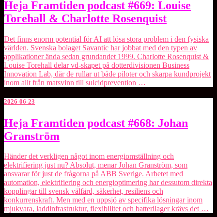
Heja
Heja Framtiden podcast #669: Louise
Framtiden
Torehall & Charlotte Rosenquist
podcast
#669:
Louise
Det finns enorm potential för AI att lösa stora problem i den fysiska
Torehall
världen. Svenska bolaget ⁠Savantic⁠ har jobbat med den typen av
&
applikationer ända sedan grundandet 1999. Charlotte Rosenquist &
Charlotte
Louise Torehall delar vd-skapet på dotterdivisionen ⁠Business
Rosenquist
Innovation Lab⁠, där de rullar ut både piloter och skarpa kundprojekt
inom allt från matsvinn till suicidprevention …
2026-06-23
Heja
Heja Framtiden podcast #668: Johan
Framtiden
Granström
podcast
#668:
Johan
Händer det verkligen något inom energiomställning och
Granström
elektrifiering just nu? Absolut, menar ⁠Johan Granström⁠, som
ansvarar för just de frågorna på ABB Sverige. Arbetet med
automation, elektrifiering och energioptimering har dessutom direkta
kopplingar till svensk välfärd, säkerhet, resiliens och
konkurrenskraft. Men med en uppsjö av specifika lösningar inom
mjukvara, laddinfrastruktur, flexibilitet och batterilager krävs det …