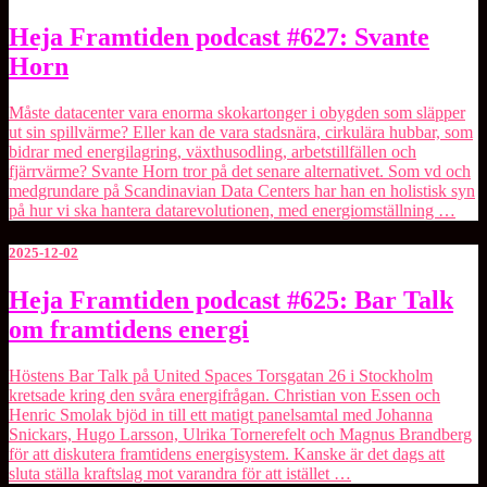
Heja
Heja Framtiden podcast #627: Svante
Framtiden
Horn
podcast
#627:
Svante
Måste datacenter vara enorma skokartonger i obygden som släpper
Horn
ut sin spillvärme? Eller kan de vara stadsnära, cirkulära hubbar, som
bidrar med energilagring, växthusodling, arbetstillfällen och
fjärrvärme? Svante Horn tror på det senare alternativet. Som vd och
medgrundare på ⁠Scandinavian Data Centers⁠ har han en holistisk syn
på hur vi ska hantera datarevolutionen, med energiomställning …
2025-12-02
Heja
Heja Framtiden podcast #625: Bar Talk
Framtiden
om framtidens energi
podcast
#625:
Bar
Höstens Bar Talk på ⁠United Spaces⁠ Torsgatan 26 i Stockholm
Talk
kretsade kring den svåra energifrågan. Christian von Essen och
om
Henric Smolak bjöd in till ett matigt panelsamtal med Johanna
framtidens
Snickars, Hugo Larsson, Ulrika Tornerefelt och Magnus Brandberg
energi
för att diskutera framtidens energisystem. Kanske är det dags att
sluta ställa kraftslag mot varandra för att istället …