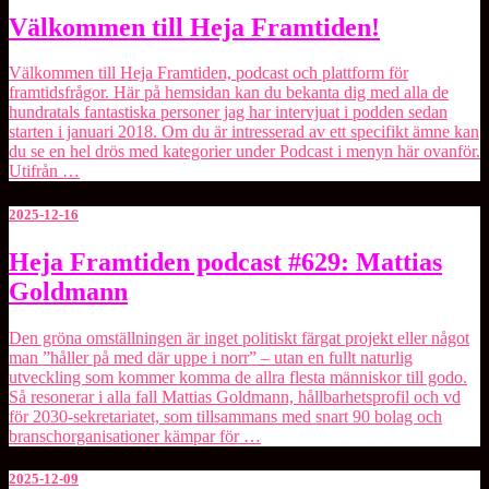
Välkommen
Välkommen till Heja Framtiden!
till
Heja
Välkommen till Heja Framtiden, podcast och plattform för
Framtiden!
framtidsfrågor. Här på hemsidan kan du bekanta dig med alla de
hundratals fantastiska personer jag har intervjuat i podden sedan
starten i januari 2018. Om du är intresserad av ett specifikt ämne kan
du se en hel drös med kategorier under Podcast i menyn här ovanför.
Utifrån …
2025-12-16
Heja
Heja Framtiden podcast #629: Mattias
Framtiden
Goldmann
podcast
#629:
Mattias
Den gröna omställningen är inget politiskt färgat projekt eller något
Goldmann
man ”håller på med där uppe i norr” – utan en fullt naturlig
utveckling som kommer komma de allra flesta människor till godo.
Så resonerar i alla fall Mattias Goldmann, hållbarhetsprofil och vd
för ⁠2030-sekretariatet⁠, som tillsammans med snart 90 bolag och
branschorganisationer kämpar för …
2025-12-09