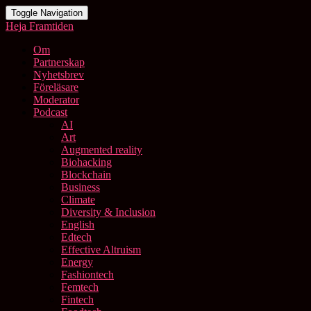
Toggle Navigation
Heja Framtiden
Om
Partnerskap
Nyhetsbrev
Föreläsare
Moderator
Podcast
AI
Art
Augmented reality
Biohacking
Blockchain
Business
Climate
Diversity & Inclusion
English
Edtech
Effective Altruism
Energy
Fashiontech
Femtech
Fintech