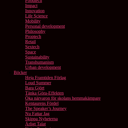
Foodtech
Impact
Innovation
Life Science
Mobility
Personal development
Philosophy
Proptech
Retail
Sextech
Space
Sustainability
Transhumanism
Urban development
Böcker
Heja Framtiden Förlag
Loud Summer
Bara Gjört
Tänka Göra-Effekten
Öka närvaron för skolans hemmakämpare
Kentaurens Fördel
The Speaker’s Journey
Nu Fattar Jag
Skippa Nyheterna
Ärligt Talat