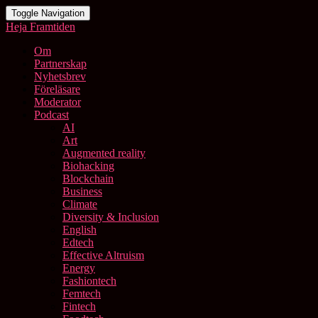
Toggle Navigation
Heja Framtiden
Om
Partnerskap
Nyhetsbrev
Föreläsare
Moderator
Podcast
AI
Art
Augmented reality
Biohacking
Blockchain
Business
Climate
Diversity & Inclusion
English
Edtech
Effective Altruism
Energy
Fashiontech
Femtech
Fintech