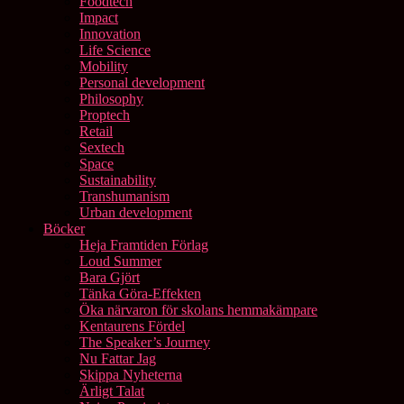
Foodtech
Impact
Innovation
Life Science
Mobility
Personal development
Philosophy
Proptech
Retail
Sextech
Space
Sustainability
Transhumanism
Urban development
Böcker
Heja Framtiden Förlag
Loud Summer
Bara Gjört
Tänka Göra-Effekten
Öka närvaron för skolans hemmakämpare
Kentaurens Fördel
The Speaker’s Journey
Nu Fattar Jag
Skippa Nyheterna
Ärligt Talat