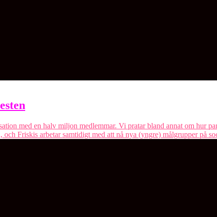
esten
anisation med en halv miljon medlemmar. Vi pratar bland annat om hur p
 och Friskis arbetar samtidigt med att nå nya (yngre) målgrupper på so