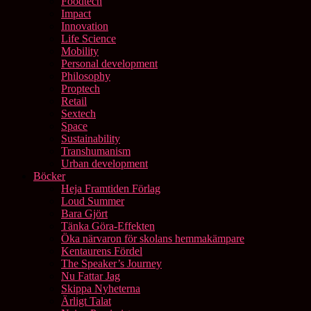
Foodtech
Impact
Innovation
Life Science
Mobility
Personal development
Philosophy
Proptech
Retail
Sextech
Space
Sustainability
Transhumanism
Urban development
Böcker
Heja Framtiden Förlag
Loud Summer
Bara Gjört
Tänka Göra-Effekten
Öka närvaron för skolans hemmakämpare
Kentaurens Fördel
The Speaker’s Journey
Nu Fattar Jag
Skippa Nyheterna
Ärligt Talat