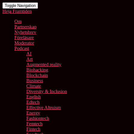
Toggle Navigation
Heja Framtiden
Om
Partnerskap
Nyhetsbrev
Föreläsare
Moderator
Podcast
AI
Art
Augmented reality
Biohacking
Blockchain
Business
Climate
Diversity & Inclusion
English
Edtech
Effective Altruism
Energy
Fashiontech
Femtech
Fintech