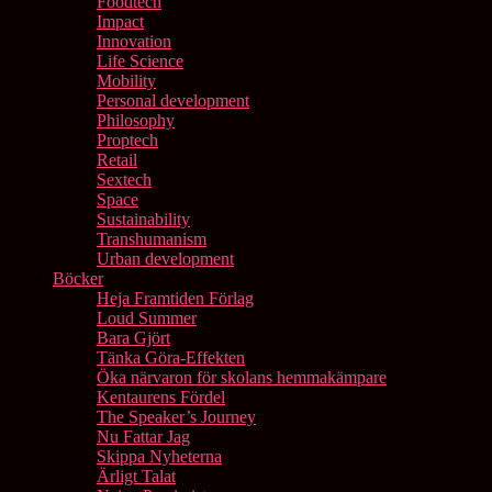
Foodtech
Impact
Innovation
Life Science
Mobility
Personal development
Philosophy
Proptech
Retail
Sextech
Space
Sustainability
Transhumanism
Urban development
Böcker
Heja Framtiden Förlag
Loud Summer
Bara Gjört
Tänka Göra-Effekten
Öka närvaron för skolans hemmakämpare
Kentaurens Fördel
The Speaker’s Journey
Nu Fattar Jag
Skippa Nyheterna
Ärligt Talat