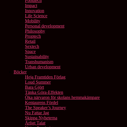
Foodtech
Impact
Innovation
Life Science
Mobility
Personal development
Philosophy
Proptech
Retail
Sextech
Space
Sustainability
Transhumanism
Urban development
Böcker
Heja Framtiden Förlag
Loud Summer
Bara Gjört
Tänka Göra-Effekten
Öka närvaron för skolans hemmakämpare
Kentaurens Fördel
The Speaker’s Journey
Nu Fattar Jag
Skippa Nyheterna
Ärligt Talat