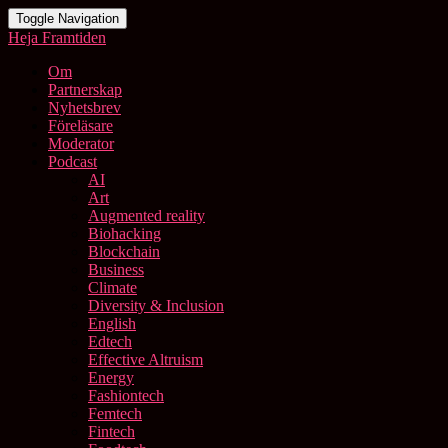
Toggle Navigation
Heja Framtiden
Om
Partnerskap
Nyhetsbrev
Föreläsare
Moderator
Podcast
AI
Art
Augmented reality
Biohacking
Blockchain
Business
Climate
Diversity & Inclusion
English
Edtech
Effective Altruism
Energy
Fashiontech
Femtech
Fintech