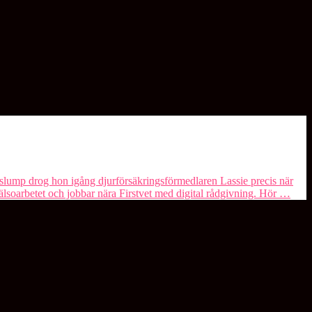
ump drog hon igång djurförsäkringsförmedlaren Lassie precis när
 hälsoarbetet och jobbar nära Firstvet med digital rådgivning. Hör …