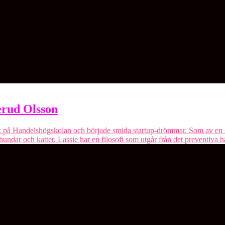
erud Olsson
å Handelshögskolan och började smida startup-drömmar. Som av en sl
 hundar och katter. Lassie har en filosofi som utgår från det preventiva