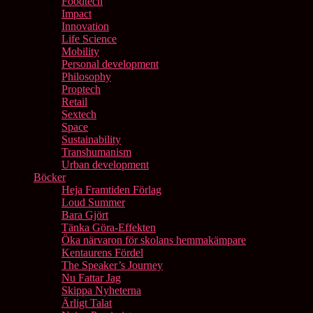
Foodtech
Impact
Innovation
Life Science
Mobility
Personal development
Philosophy
Proptech
Retail
Sextech
Space
Sustainability
Transhumanism
Urban development
Böcker
Heja Framtiden Förlag
Loud Summer
Bara Gjört
Tänka Göra-Effekten
Öka närvaron för skolans hemmakämpare
Kentaurens Fördel
The Speaker’s Journey
Nu Fattar Jag
Skippa Nyheterna
Ärligt Talat