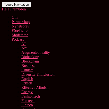
Toggle Navigation
Heja Framtiden
Om
Partnerskap
Nyhetsbrev
Föreläsare
Moderator
Podcast
AI
Art
Augmented reality
Biohacking
Blockchain
Business
Climate
Diversity & Inclusion
English
Edtech
Effective Altruism
Energy
Fashiontech
Femtech
Fintech