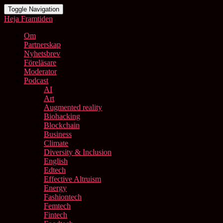
Toggle Navigation
Heja Framtiden
Om
Partnerskap
Nyhetsbrev
Föreläsare
Moderator
Podcast
AI
Art
Augmented reality
Biohacking
Blockchain
Business
Climate
Diversity & Inclusion
English
Edtech
Effective Altruism
Energy
Fashiontech
Femtech
Fintech