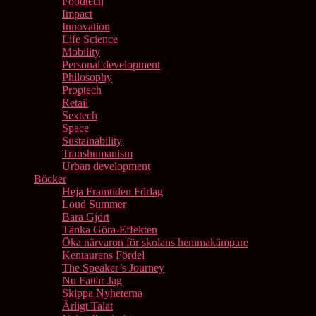
Foodtech
Impact
Innovation
Life Science
Mobility
Personal development
Philosophy
Proptech
Retail
Sextech
Space
Sustainability
Transhumanism
Urban development
Böcker
Heja Framtiden Förlag
Loud Summer
Bara Gjört
Tänka Göra-Effekten
Öka närvaron för skolans hemmakämpare
Kentaurens Fördel
The Speaker’s Journey
Nu Fattar Jag
Skippa Nyheterna
Ärligt Talat