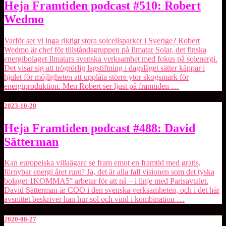
Heja
Heja Framtiden podcast #510: Robert
Framtiden
Wedmo
podcast
#510:
Robert
Varför ser vi inga riktigt stora solcellsparker i Sverige? Robert
Wedmo
Wedmo är chef för tillståndsgruppen på ⁠Ilmatar Solar⁠, det finska
energibolaget ⁠Ilmatars⁠ svenska verksamhet med fokus på solenergi.
Det visar sig att trögrörlig lagstiftning i dagsläget sätter käppar i
hjulet för möjligheten att upplåta större ytor skogsmark för
energiproduktion. Men Robert ser ljust på framtiden …
2023-10-20
Heja
Heja Framtiden podcast #488: David
Framtiden
Sätterman
podcast
#488:
David
Kan europeiska villaägare se fram emot en framtid med gratis,
Sätterman
förnybar energi året runt? Ja, det är alla fall visionen som det tyska
bolaget ⁠1KOMMA5°⁠ arbetar för att nå – i linje med Parisavtalet.
David Sätterman är COO i den svenska verksamheten, och i det här
avsnittet beskriver han hur sol och vind i kombination …
2020-08-27