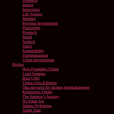
Foodtech
Impact
Innovation
Life Science
Mobility
Personal development
Philosophy
Proptech
Retail
Sextech
Space
Sustainability
Transhumanism
Urban development
Böcker
Heja Framtiden Förlag
Loud Summer
Bara Gjört
Tänka Göra-Effekten
Öka närvaron för skolans hemmakämpare
Kentaurens Fördel
The Speaker’s Journey
Nu Fattar Jag
Skippa Nyheterna
Ärligt Talat