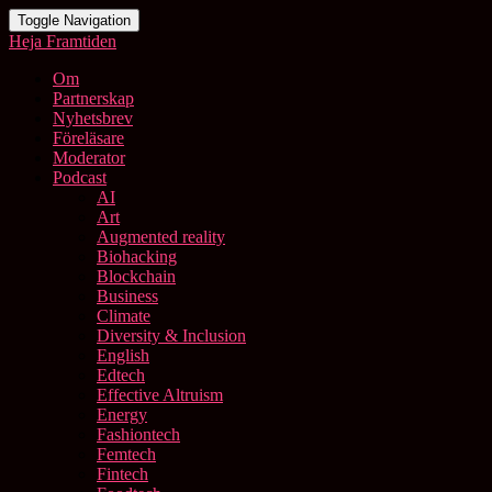
Toggle Navigation
Heja Framtiden
Om
Partnerskap
Nyhetsbrev
Föreläsare
Moderator
Podcast
AI
Art
Augmented reality
Biohacking
Blockchain
Business
Climate
Diversity & Inclusion
English
Edtech
Effective Altruism
Energy
Fashiontech
Femtech
Fintech