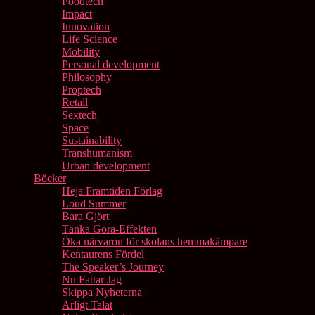
Foodtech
Impact
Innovation
Life Science
Mobility
Personal development
Philosophy
Proptech
Retail
Sextech
Space
Sustainability
Transhumanism
Urban development
Böcker
Heja Framtiden Förlag
Loud Summer
Bara Gjört
Tänka Göra-Effekten
Öka närvaron för skolans hemmakämpare
Kentaurens Fördel
The Speaker’s Journey
Nu Fattar Jag
Skippa Nyheterna
Ärligt Talat