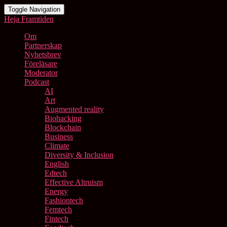
Toggle Navigation
Heja Framtiden
Om
Partnerskap
Nyhetsbrev
Föreläsare
Moderator
Podcast
AI
Art
Augmented reality
Biohacking
Blockchain
Business
Climate
Diversity & Inclusion
English
Edtech
Effective Altruism
Energy
Fashiontech
Femtech
Fintech