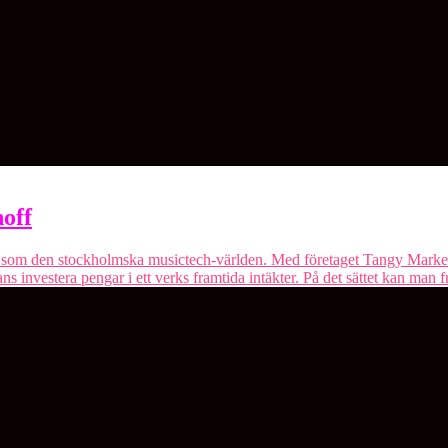
off
som den stockholmska musictech-världen. Med företaget Tangy Market (
ans investera pengar i ett verks framtida intäkter. På det sättet kan man fr