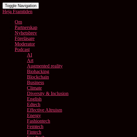
Toggle Navigation
Heja Framtiden
Om
Partnerskap
Nyhetsbrev
Föreläsare
Moderator
Podcast
AI
Art
Augmented reality
Biohacking
Blockchain
Business
Climate
Diversity & Inclusion
English
Edtech
Effective Altruism
Energy
Fashiontech
Femtech
Fintech