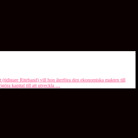
tidigare Riteband) vill hon återföra den ekonomiska makten till
igöra kapital till att utveckla …