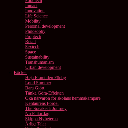
Foodtech
Impact
Innovation
Life Science
Mobility
Personal development
Philosophy
Proptech
Retail
Sextech
Space
Sustainability
Transhumanism
Urban development
Böcker
Heja Framtiden Förlag
Loud Summer
Bara Gjört
Tänka Göra-Effekten
Öka närvaron för skolans hemmakämpare
Kentaurens Fördel
The Speaker’s Journey
Nu Fattar Jag
Skippa Nyheterna
Ärligt Talat