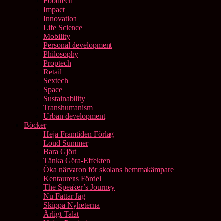
Foodtech
Impact
Innovation
Life Science
Mobility
Personal development
Philosophy
Proptech
Retail
Sextech
Space
Sustainability
Transhumanism
Urban development
Böcker
Heja Framtiden Förlag
Loud Summer
Bara Gjört
Tänka Göra-Effekten
Öka närvaron för skolans hemmakämpare
Kentaurens Fördel
The Speaker’s Journey
Nu Fattar Jag
Skippa Nyheterna
Ärligt Talat