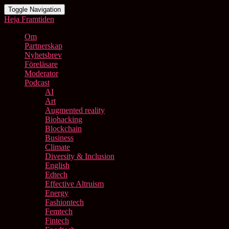
Toggle Navigation
Heja Framtiden
Om
Partnerskap
Nyhetsbrev
Föreläsare
Moderator
Podcast
AI
Art
Augmented reality
Biohacking
Blockchain
Business
Climate
Diversity & Inclusion
English
Edtech
Effective Altruism
Energy
Fashiontech
Femtech
Fintech