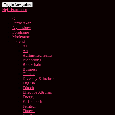
Toggle Navigation
Heja Framtiden
Om
Partnerskap
Nyhetsbrev
Föreläsare
Moderator
Podcast
AI
Art
Augmented reality
Biohacking
Blockchain
Business
Climate
Diversity & Inclusion
English
Edtech
Effective Altruism
Energy
Fashiontech
Femtech
Fintech