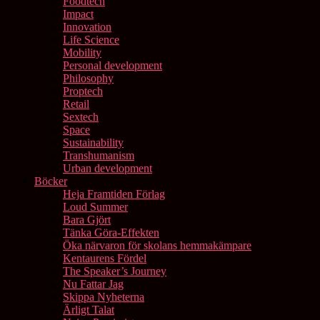
Foodtech
Impact
Innovation
Life Science
Mobility
Personal development
Philosophy
Proptech
Retail
Sextech
Space
Sustainability
Transhumanism
Urban development
Böcker
Heja Framtiden Förlag
Loud Summer
Bara Gjört
Tänka Göra-Effekten
Öka närvaron för skolans hemmakämpare
Kentaurens Fördel
The Speaker’s Journey
Nu Fattar Jag
Skippa Nyheterna
Ärligt Talat