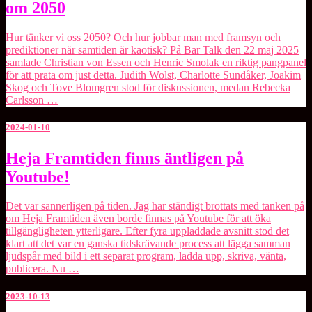
om 2050
podcast
#591:
Bar
Hur tänker vi oss 2050? Och hur jobbar man med framsyn och
Talk
prediktioner när samtiden är kaotisk? På ⁠Bar Talk⁠ den 22 maj 2025
om
samlade ⁠Christian von Essen⁠ och Henric Smolak en riktig pangpanel
2050
för att prata om just detta. Judith Wolst, Charlotte Sundåker, Joakim
Skog och Tove Blomgren stod för diskussionen, medan Rebecka
Carlsson …
2024-01-10
Heja
Heja Framtiden finns äntligen på
Framtiden
Youtube!
finns
äntligen
på
Det var sannerligen på tiden. Jag har ständigt brottats med tanken på
Youtube!
om Heja Framtiden även borde finnas på Youtube för att öka
tillgängligheten ytterligare. Efter fyra uppladdade avsnitt stod det
klart att det var en ganska tidskrävande process att lägga samman
ljudspår med bild i ett separat program, ladda upp, skriva, vänta,
publicera. Nu …
2023-10-13