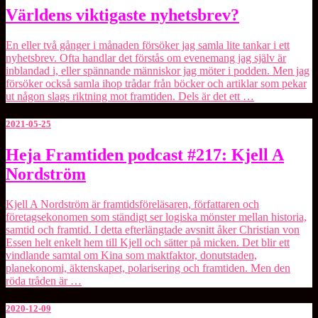
Världens
Världens viktigaste nyhetsbrev?
viktigaste
nyhetsbrev?
En eller två gånger i månaden försöker jag samla lite tankar i ett
nyhetsbrev. Ofta handlar det förstås om evenemang jag själv är
inblandad i, eller spännande människor jag möter i podden. Men jag
försöker också samla ihop trådar från böcker och artiklar som pekar
ut någon slags riktning mot framtiden. Dels är det ett …
2021-05-25
Heja
Heja Framtiden podcast #217: Kjell A
Framtiden
Nordström
podcast
#217:
Kjell
Kjell A Nordström är framtidsföreläsaren, författaren och
A
företagsekonomen som ständigt ser logiska mönster mellan historia,
Nordström
samtid och framtid. I detta efterlängtade avsnitt åker Christian von
Essen helt enkelt hem till Kjell och sätter på micken. Det blir ett
vindlande samtal om Kina som maktfaktor, donutstaden,
planekonomi, äktenskapet, polarisering och framtiden. Men den
röda tråden är …
2020-12-09