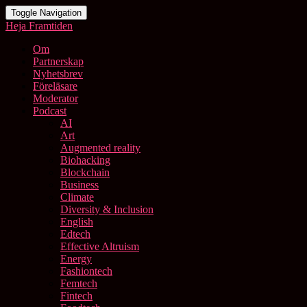
Toggle Navigation
Heja Framtiden
Om
Partnerskap
Nyhetsbrev
Föreläsare
Moderator
Podcast
AI
Art
Augmented reality
Biohacking
Blockchain
Business
Climate
Diversity & Inclusion
English
Edtech
Effective Altruism
Energy
Fashiontech
Femtech
Fintech