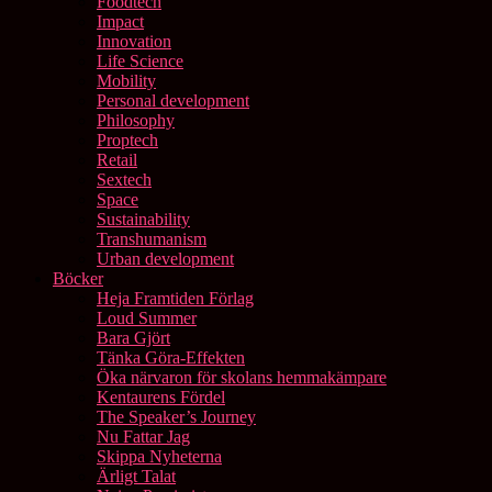
Foodtech
Impact
Innovation
Life Science
Mobility
Personal development
Philosophy
Proptech
Retail
Sextech
Space
Sustainability
Transhumanism
Urban development
Böcker
Heja Framtiden Förlag
Loud Summer
Bara Gjört
Tänka Göra-Effekten
Öka närvaron för skolans hemmakämpare
Kentaurens Fördel
The Speaker’s Journey
Nu Fattar Jag
Skippa Nyheterna
Ärligt Talat