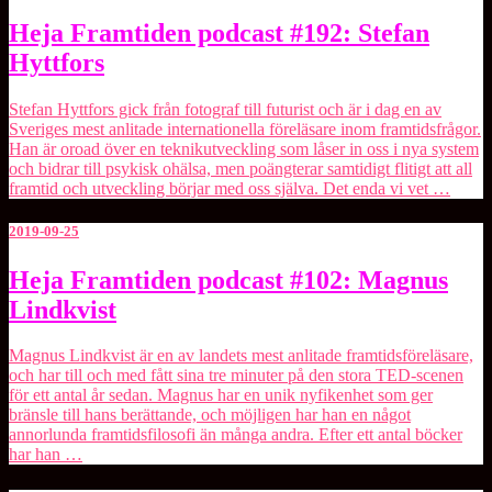
Heja
Heja Framtiden podcast #192: Stefan
Framtiden
Hyttfors
podcast
#192:
Stefan
Stefan Hyttfors gick från fotograf till futurist och är i dag en av
Hyttfors
Sveriges mest anlitade internationella föreläsare inom framtidsfrågor.
Han är oroad över en teknikutveckling som låser in oss i nya system
och bidrar till psykisk ohälsa, men poängterar samtidigt flitigt att all
framtid och utveckling börjar med oss själva. Det enda vi vet …
2019-09-25
Heja
Heja Framtiden podcast #102: Magnus
Framtiden
Lindkvist
podcast
#102:
Magnus
Magnus Lindkvist är en av landets mest anlitade framtidsföreläsare,
Lindkvist
och har till och med fått sina tre minuter på den stora TED-scenen
för ett antal år sedan. Magnus har en unik nyfikenhet som ger
bränsle till hans berättande, och möjligen har han en något
annorlunda framtidsfilosofi än många andra. Efter ett antal böcker
har han …