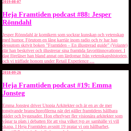
2019-08-07
Heja
Heja Framtiden podcast #88: Jesper
Framtiden
Rönndahl
podcast
#88:
Jesper
Jesper Rönndahl är komikern som sockrar kunskap och vetenskap
Rönndahl
med humor. Förutom en lång karriär inom radio och tv har han
dessutom skrivit boken ”Framtiden – En illustrerad guide” (Volante)
där han beskriver och illustrerar sina framtida favoritinnovationer. I
dag föreläser han bland annat om lärdomar från vetenskapshistorien,
och vi träffade honom under Retail Experience …
2018-09-26
Heja
Heja Framtiden podcast #19: Emma
Framtiden
Jonsteg
podcast
#19:
Emma
Emma Jonsteg driver Utopia Arkitekter och är en av de mer
Jonsteg
tongivande branschprofilerna när det gäller framtidens hållbara
städer och byggnader. Hon efterlyser fler visionära arkitekter som
vågar ta plats i debatten för att visa vilket typ av samhälle vi vill
skapa. I Heja Framtiden avsnitt 19 pratar vi om hållbarhet,