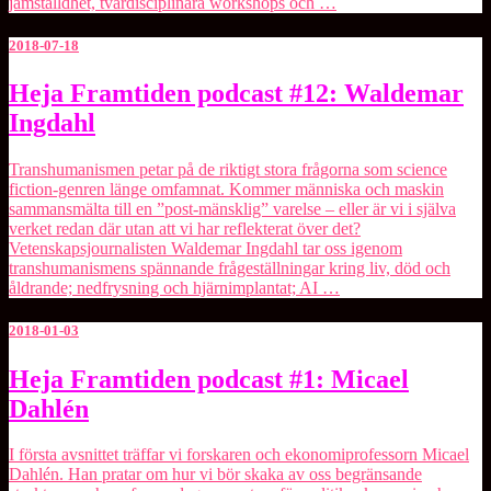
jämställdhet, tvärdisciplinära workshops och …
2018-07-18
Heja
Heja Framtiden podcast #12: Waldemar
Framtiden
Ingdahl
podcast
#12:
Waldemar
Transhumanismen petar på de riktigt stora frågorna som science
Ingdahl
fiction-genren länge omfamnat. Kommer människa och maskin
sammansmälta till en ”post-mänsklig” varelse – eller är vi i själva
verket redan där utan att vi har reflekterat över det?
Vetenskapsjournalisten Waldemar Ingdahl tar oss igenom
transhumanismens spännande frågeställningar kring liv, död och
åldrande; nedfrysning och hjärnimplantat; AI …
2018-01-03
Heja
Heja Framtiden podcast #1: Micael
Framtiden
Dahlén
podcast
#1:
Micael
I första avsnittet träffar vi forskaren och ekonomiprofessorn Micael
Dahlén
Dahlén. Han pratar om hur vi bör skaka av oss begränsande