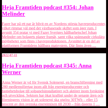
Heja
Heja Framtiden podcast #354: Johan
Framtiden
Melinder
podcast
#354:
Johan
Fazer har på ett par år blivit en av Nordens största havreproducenter,
Melinder
vilket rimmar väl med det växtbaserade skiftet som äger rum. I
avsnitt 354 pratar vi med Fazer Sveriges hållbarhetschef Johan
Melinder om bolagets planer framåt, samt vilka spännande cirkulära
möjligheter som finns i havreproduktionen. Avsnittet är en del av
plattformen Framtidens hållbara matsystem. Där finns även …
2022-07-11
Heja
Heja Framtiden podcast #345: Anna
Framtiden
Werner
podcast
#345:
Anna
Anna Werner är vd för Svensk Solenergi, en branschförening med
Werner
280 medlemsföretag inom allt från energiproducenter och
fastighetsbolag till solpanelsinstallatörer och aktörer inom forskning
och utveckling. Sektorn har ökat kraftigt under de senaste åren och
föreningens vision är att solenergi ska utgöra 30TWh – eller 15
procent av den svenska energimixen till 2030 – från dagens 1 …