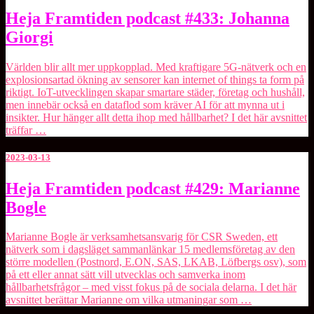
Heja
Heja Framtiden podcast #433: Johanna
Framtiden
Giorgi
podcast
#433:
Johanna
Världen blir allt mer uppkopplad. Med kraftigare 5G-nätverk och en
Giorgi
explosionsartad ökning av sensorer kan internet of things ta form på
riktigt. IoT-utvecklingen skapar smartare städer, företag och hushåll,
men innebär också en dataflod som kräver AI för att mynna ut i
insikter. Hur hänger allt detta ihop med hållbarhet? I det här avsnittet
träffar …
2023-03-13
Heja
Heja Framtiden podcast #429: Marianne
Framtiden
Bogle
podcast
#429:
Marianne
Marianne Bogle är verksamhetsansvarig för CSR Sweden, ett
Bogle
nätverk som i dagsläget sammanlänkar 15 medlemsföretag av den
större modellen (Postnord, E.ON, SAS, LKAB, Löfbergs osv), som
på ett eller annat sätt vill utvecklas och samverka inom
hållbarhetsfrågor – med visst fokus på de sociala delarna. I det här
avsnittet berättar Marianne om vilka utmaningar som …