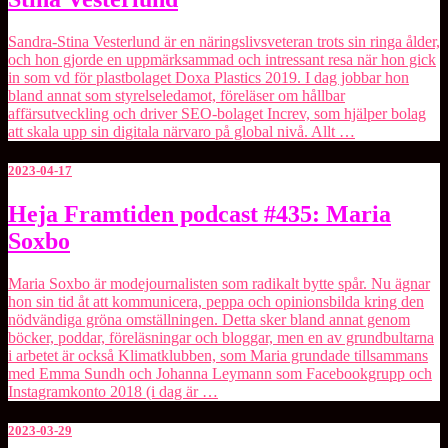
podcast
#453:
Sandra-
Sandra-Stina Vesterlund är en näringslivsveteran trots sin ringa ålder,
Stina
och hon gjorde en uppmärksammad och intressant resa när hon gick
Vesterlund
in som vd för plastbolaget Doxa Plastics 2019. I dag jobbar hon
bland annat som styrelseledamot, föreläser om hållbar
affärsutveckling och driver SEO-bolaget Increv, som hjälper bolag
att skala upp sin digitala närvaro på global nivå. Allt …
2023-04-17
Heja
Heja Framtiden podcast #435: Maria
Framtiden
Soxbo
podcast
#435:
Maria
Maria Soxbo är modejournalisten som radikalt bytte spår. Nu ägnar
Soxbo
hon sin tid åt att kommunicera, peppa och opinionsbilda kring den
nödvändiga gröna omställningen. Detta sker bland annat genom
böcker, poddar, föreläsningar och bloggar, men en av grundbultarna
i arbetet är också Klimatklubben, som Maria grundade tillsammans
med Emma Sundh och Johanna Leymann som Facebookgrupp och
Instagramkonto 2018 (i dag är …
2023-03-29