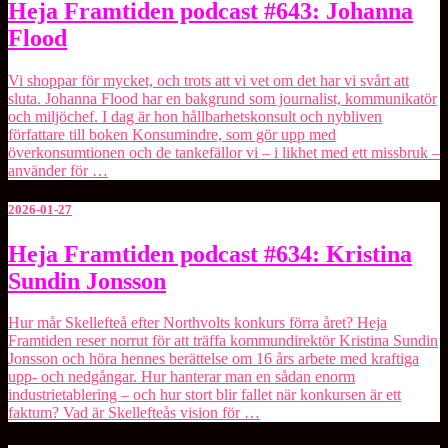
Heja
Heja Framtiden podcast #643: Johanna
Framtiden
Flood
podcast
#643:
Johanna
Vi shoppar för mycket, och trots att vi vet om det har vi svårt att
Flood
sluta. Johanna Flood har en bakgrund som journalist, kommunikatör
och miljöchef. I dag är hon hållbarhetskonsult och nybliven
författare till boken ⁠Konsumindre⁠, som gör upp med
överkonsumtionen och de tankefällor vi – i likhet med ett missbruk –
använder för …
2026-01-27
Heja
Heja Framtiden podcast #634: Kristina
Framtiden
Sundin Jonsson
podcast
#634:
Kristina
Hur mår Skellefteå efter Northvolts konkurs förra året? Heja
Sundin
Framtiden reser norrut för att träffa kommundirektör Kristina Sundin
Jonsson
Jonsson och höra hennes berättelse om 16 års arbete med kraftiga
upp- och nedgångar. Hur hanterar man en sådan enorm
industrietablering – och hur stort blir fallet när konkursen är ett
faktum? Vad är Skellefteås vision för …