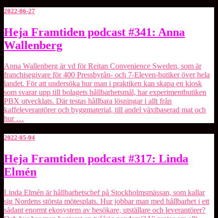
2022-06-27
Heja
Heja Framtiden podcast #341: Anna
Framtiden
Wallenberg
podcast
#341:
Anna
Anna Wallenberg är vd för Reitan Convenience Sweden, som är
Wallenberg
franchisegivare för 400 Pressbyrån- och 7-Eleven-butiker över hela
landet. För att undersöka hur man i praktiken kan skapa en kiosk
som svarar upp till bolagets hållbarhetsmål, har experimentbutiken
PBX utvecklats. Där testas hållbara lösningar i allt från
kaffeleverantörer och byggmaterial, till andel växtbaserad mat och
hur …
2022-05-04
Heja
Heja Framtiden podcast #317: Linda
Framtiden
Elmén
podcast
#317:
Linda
Linda Elmén är hållbarhetschef på Stockholmsmässan, som kallar
Elmén
sig Nordens största mötesplats. Hur jobbar man med hållbarhet i ett
sådant enormt ekosystem av besökare, utställare och leverantörer?