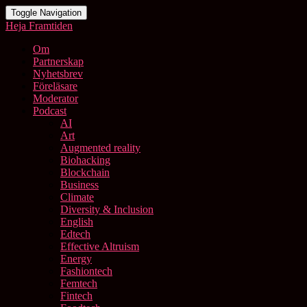
Toggle Navigation
Heja Framtiden
Om
Partnerskap
Nyhetsbrev
Föreläsare
Moderator
Podcast
AI
Art
Augmented reality
Biohacking
Blockchain
Business
Climate
Diversity & Inclusion
English
Edtech
Effective Altruism
Energy
Fashiontech
Femtech
Fintech