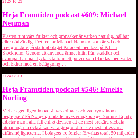
2025-10-21
Heja
Heja Framtiden podcast #609: Michael
Framtiden
Neuman
podcast
#609:
Michael
Plasten runt våra frukter och grönsaker är varken naturlig, hållbar
Neuman
eller nödvändig. Det menar Michael Neuman, som är vd och
medgrundare på startupbolaget ⁠Kitocoat⁠ med bas på KTH i
Stockholm. Genom att använda ämnet kitin från skaldjur och
svampar har man lyckats ta fram ett pulver som blandas med vatten
och bidrar med en beläggning …
2024-08-13
Heja
Heja Framtiden podcast #546: Emelie
Framtiden
Norling
podcast
#546:
Emelie
Vad är egentligen impact-investeringar och vad ryms inom
Norling
begreppet? På Norge-grundade investeringsbolaget ⁠Summa Equity⁠
arbetar man i alla fall enligt devisen att de mest prekära globala
utmaningarna också kan vara grogrund för de mest intressanta
affärsmöjligheterna. I bolagets tre fonder förvaltas totalt 50 miljarder