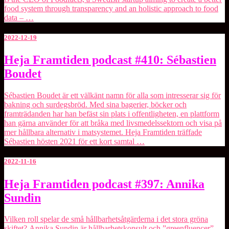
food system through transparency and an holistic approach to food
data – …
2022-12-19
Heja
Heja Framtiden podcast #410: Sébastien
Framtiden
Boudet
podcast
#410:
Sébastien
Sébastien Boudet är ett välkänt namn för alla som intresserar sig för
Boudet
bakning och surdegsbröd. Med sina bagerier, böcker och
framträdanden har han befäst sin plats i offentligheten, en plattform
han gärna använder för att bråka med livsmedelssektorn och visa på
mer hållbara alternativ i matsystemet. Heja Framtiden träffade
Sébastien hösten 2021 för ett kort samtal …
2022-11-16
Heja
Heja Framtiden podcast #397: Annika
Framtiden
Sundin
podcast
#397:
Annika
Vilken roll spelar de små hållbarhetsåtgärderna i det stora gröna
Sundin
skiftet? Annika Sundin är hållbarhetskonsult och ”greenfluencer”