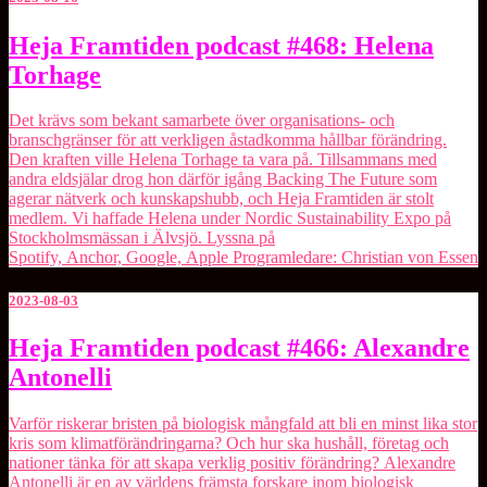
Heja
Heja Framtiden podcast #468: Helena
Framtiden
Torhage
podcast
#468:
Helena
Det krävs som bekant samarbete över organisations- och
Torhage
branschgränser för att verkligen åstadkomma hållbar förändring.
Den kraften ville Helena Torhage ta vara på. Tillsammans med
andra eldsjälar drog hon därför igång Backing The Future som
agerar nätverk och kunskapshubb, och Heja Framtiden är stolt
medlem. Vi haffade Helena under Nordic Sustainability Expo på
Stockholmsmässan i Älvsjö. Lyssna på
Spotify, Anchor, Google, Apple Programledare: Christian von Essen
2023-08-03
Heja
Heja Framtiden podcast #466: Alexandre
Framtiden
Antonelli
podcast
#466:
Alexandre
Varför riskerar bristen på biologisk mångfald att bli en minst lika stor
Antonelli
kris som klimatförändringarna? Och hur ska hushåll, företag och
nationer tänka för att skapa verklig positiv förändring? Alexandre
Antonelli är en av världens främsta forskare inom biologisk