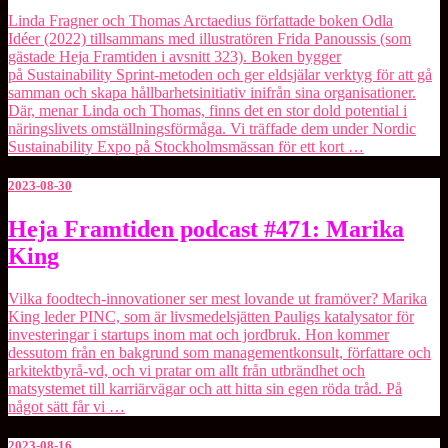
Linda
Linda Fragner och Thomas Arctaedius författade boken Odla
Fragner
Idéer (2022) tillsammans med illustratören Frida Panoussis (som
&
gästade Heja Framtiden i avsnitt 323). Boken bygger
Thomas
på Sustainability Sprint-metoden och ger eldsjälar verktyg för att gå
Arctaedius
samman och skapa hållbarhetsinitiativ inifrån sina organisationer.
Där, menar Linda och Thomas, finns det en stor dold potential i
näringslivets omställningsförmåga. Vi träffade dem under Nordic
Sustainability Expo på Stockholmsmässan för ett kort …
2023-08-30
Heja
Heja Framtiden podcast #471: Marika
Framtiden
King
podcast
#471:
Marika
Vilka foodtech-innovationer ser mest lovande ut framöver? Marika
King
King leder PINC, som är livsmedelsjätten Pauligs katalysator för
investeringar i startups inom mat och jordbruk. Hon kommer
dessutom från en bakgrund som managementkonsult, författare och
arkitektbyrå-vd, och vi pratar om allt från utbrändhet och
matsystemet till karriärvägar och att hitta sin egen röda tråd. På
något sätt får vi …
2023-08-16