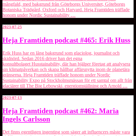
mångfald, med bakgrund från Göteborgs Universitet, Göteborgs
Botaniska Trädgård, Oxford och Harvard. Heja Framtiden träffade
honom under Nordic Sustainability …
2023-07-25
Heja
Heja Framtiden podcast #465: Erik Huss
Framtiden
podcast
Erik Huss har en lång bakgrund som glaciolog, journalist och
#465:
skidnörd. Sedan 2016 driver han det egna
Erik
konsultbolaget Husstainability, där han hjälper företag att analysera
Huss
sin klimatpåverkan och skapa hållbar affärsnytta inom de planetära
gränserna. Heja Framtiden träffade honom under Nordic
Sustainability Expo på Stockholmsmässan för ett samtal om allt från
glaciärer till The Big Lebowski, energiomställning och Arnold …
2023-07-13
Heja
Heja Framtiden podcast #462: Maria
Framtiden
Ingels Carlsson
podcast
#462:
Maria
Det finns egentligen ingenting som säger att influencers måste vara