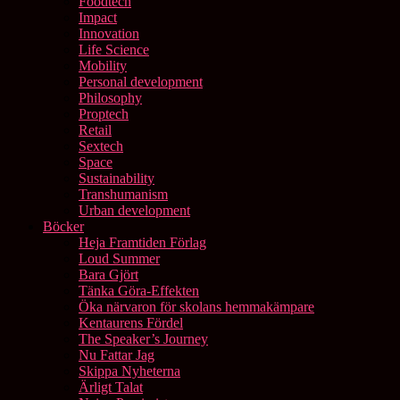
Foodtech
Impact
Innovation
Life Science
Mobility
Personal development
Philosophy
Proptech
Retail
Sextech
Space
Sustainability
Transhumanism
Urban development
Böcker
Heja Framtiden Förlag
Loud Summer
Bara Gjört
Tänka Göra-Effekten
Öka närvaron för skolans hemmakämpare
Kentaurens Fördel
The Speaker’s Journey
Nu Fattar Jag
Skippa Nyheterna
Ärligt Talat