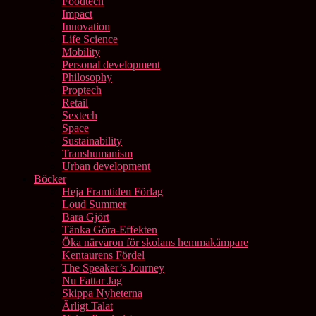
Foodtech
Impact
Innovation
Life Science
Mobility
Personal development
Philosophy
Proptech
Retail
Sextech
Space
Sustainability
Transhumanism
Urban development
Böcker
Heja Framtiden Förlag
Loud Summer
Bara Gjört
Tänka Göra-Effekten
Öka närvaron för skolans hemmakämpare
Kentaurens Fördel
The Speaker’s Journey
Nu Fattar Jag
Skippa Nyheterna
Ärligt Talat