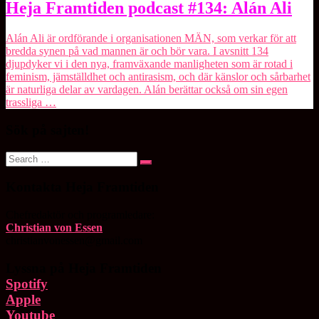
Heja
Heja Framtiden podcast #134: Alán Ali
Framtiden
podcast
Alán Ali är ordförande i organisationen MÄN, som verkar för att
#134:
bredda synen på vad mannen är och bör vara. I avsnitt 134
Alán
djupdyker vi i den nya, framväxande manligheten som är rotad i
Ali
feminism, jämställdhet och antirasism, och där känslor och sårbarhet
är naturliga delar av vardagen. Alán berättar också om sin egen
trassliga …
Sök på sajten!
Search
Search
for:
Kontakta Heja Framtiden
Chefredaktör och programledare:
Christian von Essen
christianvonessen@gmail.com
Lyssna på Heja Framtiden
Spotify
Apple
Youtube