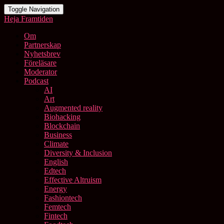
Toggle Navigation
Heja Framtiden
Om
Partnerskap
Nyhetsbrev
Föreläsare
Moderator
Podcast
AI
Art
Augmented reality
Biohacking
Blockchain
Business
Climate
Diversity & Inclusion
English
Edtech
Effective Altruism
Energy
Fashiontech
Femtech
Fintech