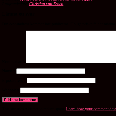
Programledare:
Christian von Essen
Lämna ett svar
Din e-postadress kommer inte publiceras.
Obligatoriska fält är märkta
Kommentar
*
Namn
*
E-postadress
*
Webbplats
This site uses Akismet to reduce spam.
Learn how your comment data 