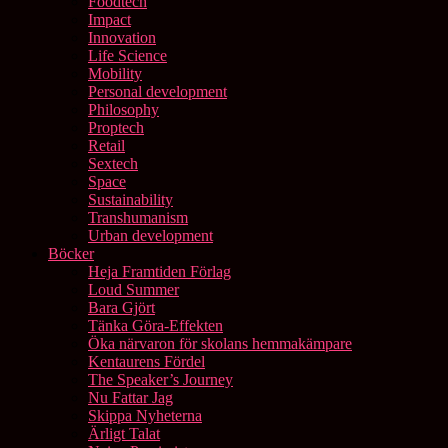
Foodtech
Impact
Innovation
Life Science
Mobility
Personal development
Philosophy
Proptech
Retail
Sextech
Space
Sustainability
Transhumanism
Urban development
Böcker
Heja Framtiden Förlag
Loud Summer
Bara Gjört
Tänka Göra-Effekten
Öka närvaron för skolans hemmakämpare
Kentaurens Fördel
The Speaker’s Journey
Nu Fattar Jag
Skippa Nyheterna
Ärligt Talat