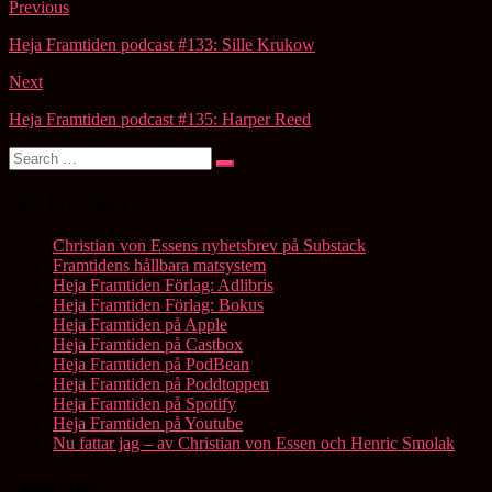
Post
Previous
navigation
Heja Framtiden podcast #133: Sille Krukow
Next
Heja Framtiden podcast #135: Harper Reed
Search
Search
for:
Heja Framtiden
Christian von Essens nyhetsbrev på Substack
Framtidens hållbara matsystem
Heja Framtiden Förlag: Adlibris
Heja Framtiden Förlag: Bokus
Heja Framtiden på Apple
Heja Framtiden på Castbox
Heja Framtiden på PodBean
Heja Framtiden på Poddtoppen
Heja Framtiden på Spotify
Heja Framtiden på Youtube
Nu fattar jag – av Christian von Essen och Henric Smolak
Samarbeten