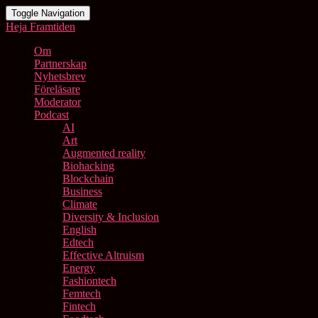
Toggle Navigation
Heja Framtiden
Om
Partnerskap
Nyhetsbrev
Föreläsare
Moderator
Podcast
AI
Art
Augmented reality
Biohacking
Blockchain
Business
Climate
Diversity & Inclusion
English
Edtech
Effective Altruism
Energy
Fashiontech
Femtech
Fintech