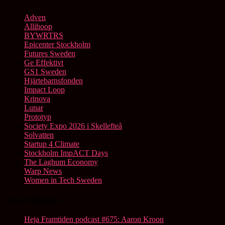
Adven
Allihoop
BYWRTRS
Epicenter Stockholm
Futures Sweden
Ge Effektivt
GS1 Sweden
Hjärtebarnsfonden
Impact Loop
Krinova
Lunar
Prototyp
Society Expo 2026 i Skellefteå
Solvatten
Startup 4 Climate
Stockholm ImpACT Days
The Laghum Economy
Warp News
Women in Tech Sweden
Senaste inläggen
Heja Framtiden podcast #675: Aaron Kroon