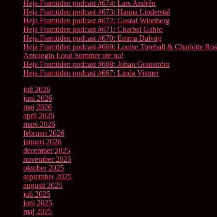
Heja Framtiden podcast #674: Lars Andrén
Heja Framtiden podcast #673: Hanna Linderstål
Heja Framtiden podcast #672: Gustaf Winnberg
Heja Framtiden podcast #671: Charbel Gabro
Heja Framtiden podcast #670: Emma Dalväg
Heja Framtiden podcast #669: Louise Torehall & Charlotte Ros
Antologin Loud Summer ute nu!
Heja Framtiden podcast #668: Johan Granström
Heja Framtiden podcast #667: Linda Vismer
juli 2026
juni 2026
maj 2026
april 2026
mars 2026
februari 2026
januari 2026
december 2025
november 2025
oktober 2025
september 2025
augusti 2025
juli 2025
juni 2025
maj 2025