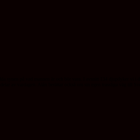
edda synen på vad mannen är och bör vara. I avsnitt 134 djupdyker vi i
a delar av vardagen. Alán berättar också om sin egen trassliga väg till 