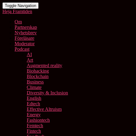
Toggle Navigation
Heja Framtiden
Om
Partnerskap
Nyhetsbrev
Föreläsare
Moderator
Podcast
AI
Art
Augmented reality
Biohacking
Blockchain
Business
Climate
Diversity & Inclusion
English
Edtech
Effective Altruism
Energy
Fashiontech
Femtech
Fintech