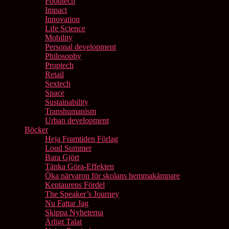
Foodtech
Impact
Innovation
Life Science
Mobility
Personal development
Philosophy
Proptech
Retail
Sextech
Space
Sustainability
Transhumanism
Urban development
Böcker
Heja Framtiden Förlag
Loud Summer
Bara Gjört
Tänka Göra-Effekten
Öka närvaron för skolans hemmakämpare
Kentaurens Fördel
The Speaker’s Journey
Nu Fattar Jag
Skippa Nyheterna
Ärligt Talat