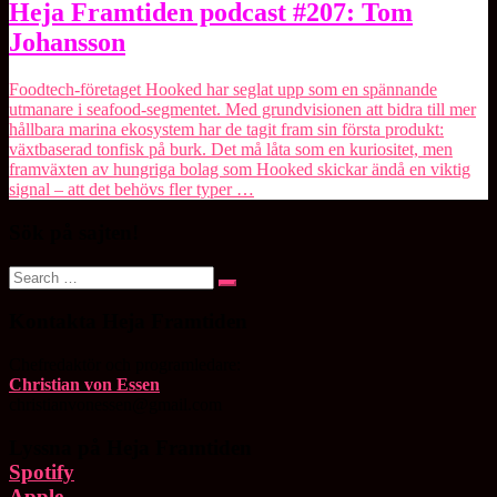
Heja
Heja Framtiden podcast #207: Tom
Framtiden
Johansson
podcast
#207:
Tom
Foodtech-företaget Hooked har seglat upp som en spännande
Johansson
utmanare i seafood-segmentet. Med grundvisionen att bidra till mer
hållbara marina ekosystem har de tagit fram sin första produkt:
växtbaserad tonfisk på burk. Det må låta som en kuriositet, men
framväxten av hungriga bolag som Hooked skickar ändå en viktig
signal – att det behövs fler typer …
Sök på sajten!
Search
Search
for:
Kontakta Heja Framtiden
Chefredaktör och programledare:
Christian von Essen
christianvonessen@gmail.com
Lyssna på Heja Framtiden
Spotify
Apple