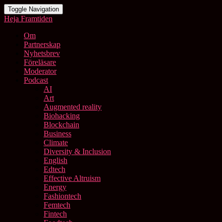
Toggle Navigation
Heja Framtiden
Om
Partnerskap
Nyhetsbrev
Föreläsare
Moderator
Podcast
AI
Art
Augmented reality
Biohacking
Blockchain
Business
Climate
Diversity & Inclusion
English
Edtech
Effective Altruism
Energy
Fashiontech
Femtech
Fintech