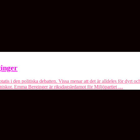
inger
atis i den politiska debatten. Vissa menar att det är alldeles för dyrt oc
änniskor. Emma Berginger är riksdagsledamot för Miljöpartiet …