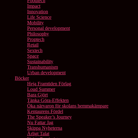
Foodtech
Impact
Innovation
Life Science
Mobility
Personal development
Philosophy
Proptech
Retail
Sextech
Space
Sustainability
Transhumanism
Urban development
Böcker
Heja Framtiden Förlag
Loud Summer
Bara Gjört
Tänka Göra-Effekten
Öka närvaron för skolans hemmakämpare
Kentaurens Fördel
The Speaker’s Journey
Nu Fattar Jag
Skippa Nyheterna
Ärligt Talat