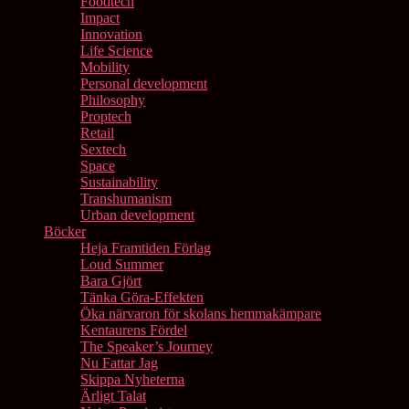
Foodtech
Impact
Innovation
Life Science
Mobility
Personal development
Philosophy
Proptech
Retail
Sextech
Space
Sustainability
Transhumanism
Urban development
Böcker
Heja Framtiden Förlag
Loud Summer
Bara Gjört
Tänka Göra-Effekten
Öka närvaron för skolans hemmakämpare
Kentaurens Fördel
The Speaker’s Journey
Nu Fattar Jag
Skippa Nyheterna
Ärligt Talat