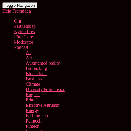
Toggle Navigation
Heja Framtiden
Om
Partnerskap
Nyhetsbrev
Föreläsare
Moderator
Podcast
AI
Art
Augmented reality
Biohacking
Blockchain
Business
Climate
Diversity & Inclusion
English
Edtech
Effective Altruism
Energy
Fashiontech
Femtech
Fintech