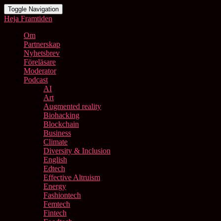
Toggle Navigation
Heja Framtiden
Om
Partnerskap
Nyhetsbrev
Föreläsare
Moderator
Podcast
AI
Art
Augmented reality
Biohacking
Blockchain
Business
Climate
Diversity & Inclusion
English
Edtech
Effective Altruism
Energy
Fashiontech
Femtech
Fintech