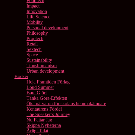
Foodtech
Impact
Innovation
Life Science
Mobility
Personal development
Philosophy
Proptech
Retail
Sextech
Space
Sustainability
Transhumanism
Urban development
Böcker
Heja Framtiden Förlag
Loud Summer
Bara Gjört
Tänka Göra-Effekten
Öka närvaron för skolans hemmakämpare
Kentaurens Fördel
The Speaker’s Journey
Nu Fattar Jag
Skippa Nyheterna
Ärligt Talat