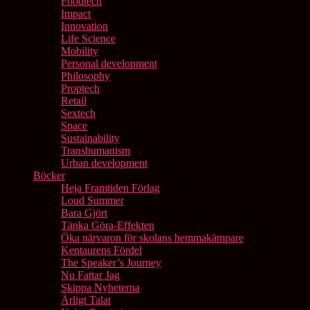
Foodtech
Impact
Innovation
Life Science
Mobility
Personal development
Philosophy
Proptech
Retail
Sextech
Space
Sustainability
Transhumanism
Urban development
Böcker
Heja Framtiden Förlag
Loud Summer
Bara Gjört
Tänka Göra-Effekten
Öka närvaron för skolans hemmakämpare
Kentaurens Fördel
The Speaker’s Journey
Nu Fattar Jag
Skippa Nyheterna
Ärligt Talat