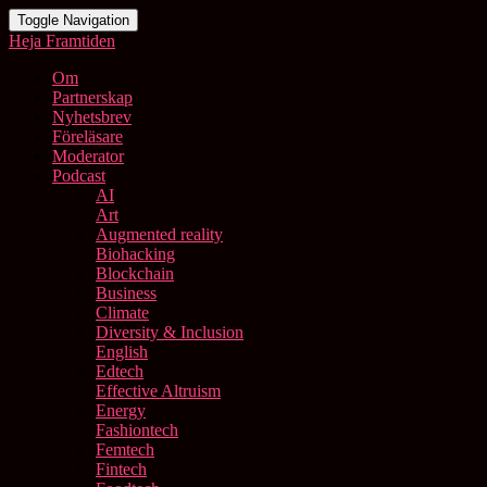
Toggle Navigation
Heja Framtiden
Om
Partnerskap
Nyhetsbrev
Föreläsare
Moderator
Podcast
AI
Art
Augmented reality
Biohacking
Blockchain
Business
Climate
Diversity & Inclusion
English
Edtech
Effective Altruism
Energy
Fashiontech
Femtech
Fintech