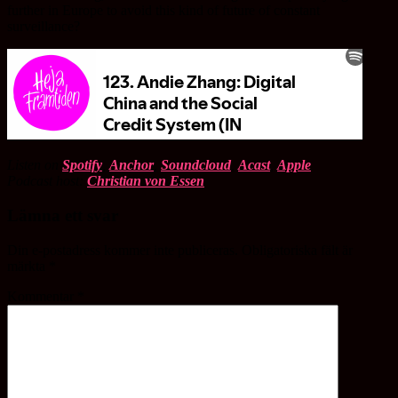
further in Europe to avoid this kind of future of constant
surveillance?
Listen on
Spotify
,
Anchor
,
Soundcloud
,
Acast
,
Apple
Podcast host:
Christian von Essen
Lämna ett svar
Din e-postadress kommer inte publiceras.
Obligatoriska fält är
märkta
*
Kommentar
*