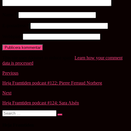
Namn
*
E-postadress
*
Webbplats
This site uses Akismet to reduce spam.
Learn how your comment
data is processed
.
Post
Previous
navigation
Heja Framtiden podcast #122: Pierre Ferraud Norberg
Next
Heja Framtiden podcast #124: Sara Alsén
Search
Search
for:
Heja Framtiden