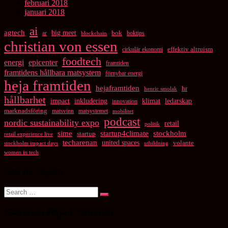
februari 2018
januari 2018
ai
agtech
big meet
bok
ar
boktips
blockchain
christian von essen
cirkulär ekonomi
effektiv altruism
foodtech
energi
epicenter
framtiden
framtidens hållbara matsystem
förnybar energi
heja framtiden
hejaframtiden
hr
henric smolak
hållbarhet
impact
inkludering
klimat
ledarskap
innovation
marknadsföring
matsvinn
matsystemet
mobilitet
podcast
nordic sustainability expo
retail
politik
startup4climate
sime
stockholm
startup
retail experience live
techarenan
united spaces
volante
stockholm impact days
utbildning
women in tech
Sök på sajten!
Search
Search
for:
Kontakta Heja Framtiden