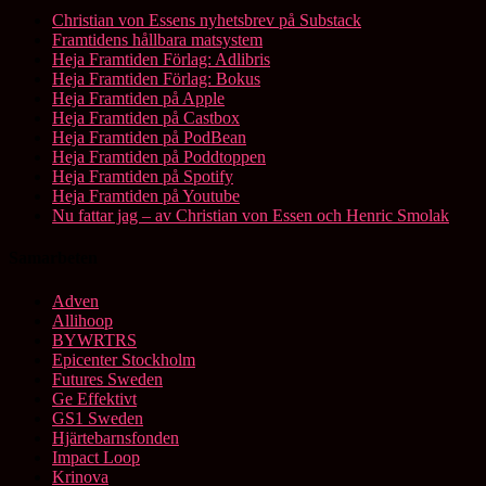
Christian von Essens nyhetsbrev på Substack
Framtidens hållbara matsystem
Heja Framtiden Förlag: Adlibris
Heja Framtiden Förlag: Bokus
Heja Framtiden på Apple
Heja Framtiden på Castbox
Heja Framtiden på PodBean
Heja Framtiden på Poddtoppen
Heja Framtiden på Spotify
Heja Framtiden på Youtube
Nu fattar jag – av Christian von Essen och Henric Smolak
Samarbeten
Adven
Allihoop
BYWRTRS
Epicenter Stockholm
Futures Sweden
Ge Effektivt
GS1 Sweden
Hjärtebarnsfonden
Impact Loop
Krinova