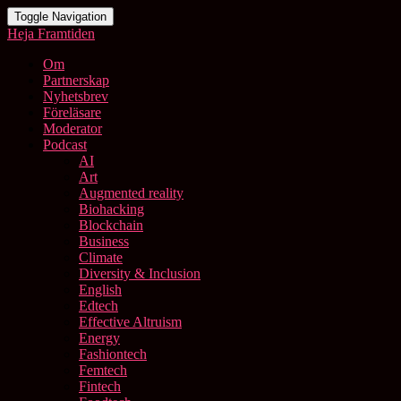
Toggle Navigation
Heja Framtiden
Om
Partnerskap
Nyhetsbrev
Föreläsare
Moderator
Podcast
AI
Art
Augmented reality
Biohacking
Blockchain
Business
Climate
Diversity & Inclusion
English
Edtech
Effective Altruism
Energy
Fashiontech
Femtech
Fintech