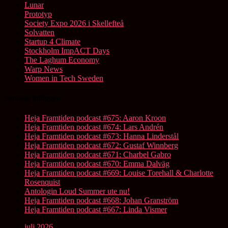
Lunar
Prototyp
Society Expo 2026 i Skellefteå
Solvatten
Startup 4 Climate
Stockholm ImpACT Days
The Laghum Economy
Warp News
Women in Tech Sweden
Senaste inläggen
Heja Framtiden podcast #675: Aaron Kroon
Heja Framtiden podcast #674: Lars Andrén
Heja Framtiden podcast #673: Hanna Linderstål
Heja Framtiden podcast #672: Gustaf Winnberg
Heja Framtiden podcast #671: Charbel Gabro
Heja Framtiden podcast #670: Emma Dalväg
Heja Framtiden podcast #669: Louise Torehall & Charlotte
Rosenquist
Antologin Loud Summer ute nu!
Heja Framtiden podcast #668: Johan Granström
Heja Framtiden podcast #667: Linda Vismer
juli 2026