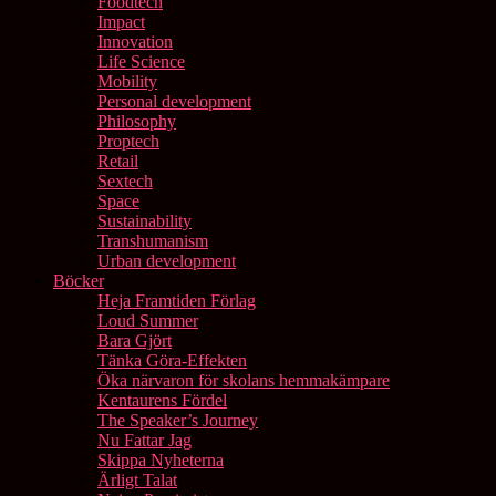
Foodtech
Impact
Innovation
Life Science
Mobility
Personal development
Philosophy
Proptech
Retail
Sextech
Space
Sustainability
Transhumanism
Urban development
Böcker
Heja Framtiden Förlag
Loud Summer
Bara Gjört
Tänka Göra-Effekten
Öka närvaron för skolans hemmakämpare
Kentaurens Fördel
The Speaker’s Journey
Nu Fattar Jag
Skippa Nyheterna
Ärligt Talat