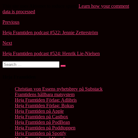
This site uses Akismet to reduce spam.
Learn how your comment
data is processed
.
Post
Previous
navigation
Heja Framtiden podcast #522: Jennie Zetterström
Next
Heja Framtiden podcast #524: Henrik Lie-Nielsen
Search
Search
for:
Heja Framtiden
Christian von Essens nyhetsbrev på Substack
Framtidens hållbara matsystem
Heja Framtiden Förlag: Adlibris
Heja Framtiden Förlag: Bokus
Heja Framtiden på Apple
Heja Framtiden på Castbox
Heja Framtiden på PodBean
Heja Framtiden på Poddtoppen
Heja Framtiden på Spotify