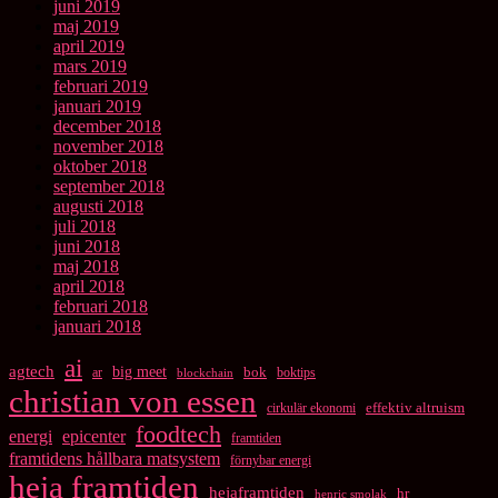
juni 2019
maj 2019
april 2019
mars 2019
februari 2019
januari 2019
december 2018
november 2018
oktober 2018
september 2018
augusti 2018
juli 2018
juni 2018
maj 2018
april 2018
februari 2018
januari 2018
ai
agtech
big meet
bok
ar
boktips
blockchain
christian von essen
cirkulär ekonomi
effektiv altruism
foodtech
energi
epicenter
framtiden
framtidens hållbara matsystem
förnybar energi
heja framtiden
hejaframtiden
hr
henric smolak