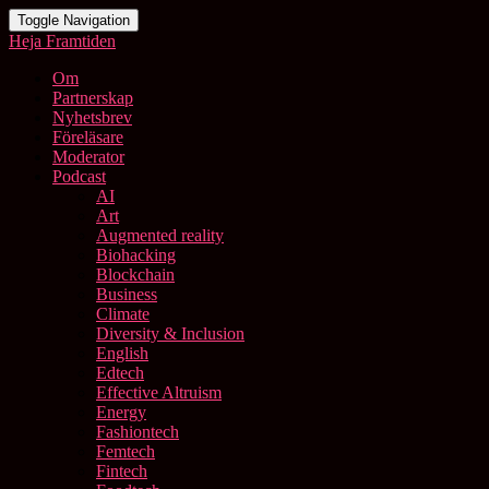
Toggle Navigation
Heja Framtiden
Om
Partnerskap
Nyhetsbrev
Föreläsare
Moderator
Podcast
AI
Art
Augmented reality
Biohacking
Blockchain
Business
Climate
Diversity & Inclusion
English
Edtech
Effective Altruism
Energy
Fashiontech
Femtech
Fintech