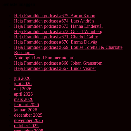
Senaste inläggen
Heja Framtiden podcast #675: Aaron Kroon
Heja Framtiden podcast #674: Lars Andrén
Heja Framtiden podcast #673: Hanna Linderstål
Heja Framtiden podcast #672: Gustaf Winnberg
Heja Framtiden podcast #671: Charbel Gabro
Heja Framtiden podcast #670: Emma Dalväg
Heja Framtiden podcast #669: Louise Torehall & Charlotte
Rosenquist
Antologin Loud Summer ute nu!
Heja Framtiden podcast #668: Johan Granström
Heja Framtiden podcast #667: Linda Vismer
juli 2026
juni 2026
maj 2026
april 2026
mars 2026
februari 2026
januari 2026
december 2025
november 2025
oktober 2025
september 2025