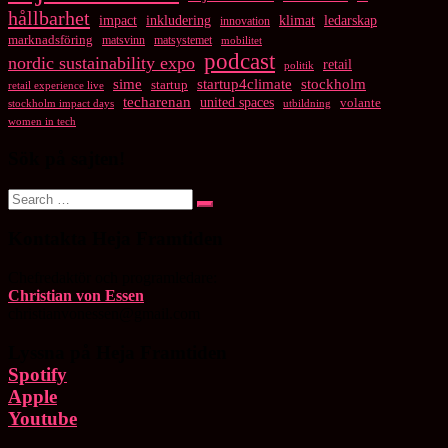
hållbarhet
impact
inkludering
klimat
ledarskap
innovation
marknadsföring
matsvinn
matsystemet
mobilitet
podcast
nordic sustainability expo
retail
politik
startup4climate
sime
stockholm
startup
retail experience live
techarenan
united spaces
volante
stockholm impact days
utbildning
women in tech
Sök på sajten!
Search
Search
for:
Kontakta Heja Framtiden
Chefredaktör och programledare:
Christian von Essen
christianvonessen@gmail.com
Lyssna på Heja Framtiden
Spotify
Apple
Youtube