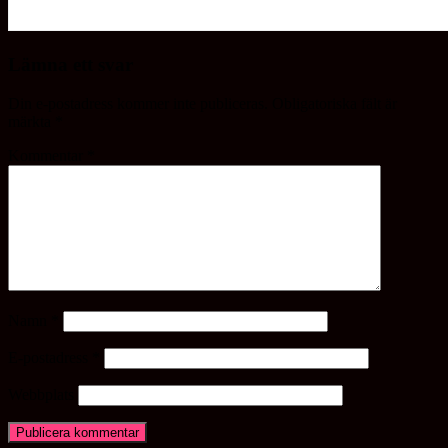
Lämna ett svar
Din e-postadress kommer inte publiceras.
Obligatoriska fält är
märkta
*
Kommentar
*
Namn
*
E-postadress
*
Webbplats