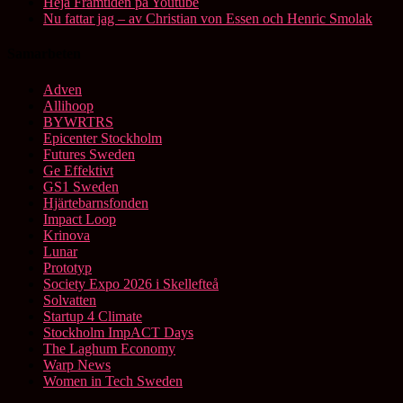
Heja Framtiden på Youtube
Nu fattar jag – av Christian von Essen och Henric Smolak
Samarbeten
Adven
Allihoop
BYWRTRS
Epicenter Stockholm
Futures Sweden
Ge Effektivt
GS1 Sweden
Hjärtebarnsfonden
Impact Loop
Krinova
Lunar
Prototyp
Society Expo 2026 i Skellefteå
Solvatten
Startup 4 Climate
Stockholm ImpACT Days
The Laghum Economy
Warp News
Women in Tech Sweden