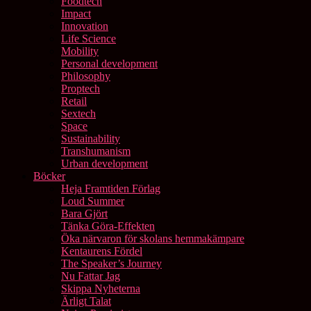
Foodtech
Impact
Innovation
Life Science
Mobility
Personal development
Philosophy
Proptech
Retail
Sextech
Space
Sustainability
Transhumanism
Urban development
Böcker
Heja Framtiden Förlag
Loud Summer
Bara Gjört
Tänka Göra-Effekten
Öka närvaron för skolans hemmakämpare
Kentaurens Fördel
The Speaker’s Journey
Nu Fattar Jag
Skippa Nyheterna
Ärligt Talat