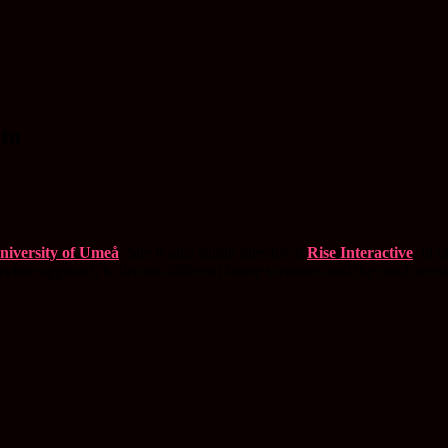
to
University of Umeå
. She is also studio director at
Rise Interactive
, in 
itecture approach to discuss different future scenarios and the much ne