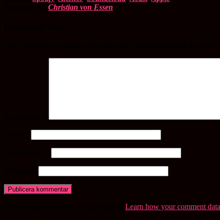
Podcast host:
Christian von Essen
Lämna ett svar
Din e-postadress kommer inte publiceras.
Obligatoriska fält är märkta
Kommentar
*
Namn
*
E-postadress
*
Webbplats
This site uses Akismet to reduce spam.
Learn how your comment data 