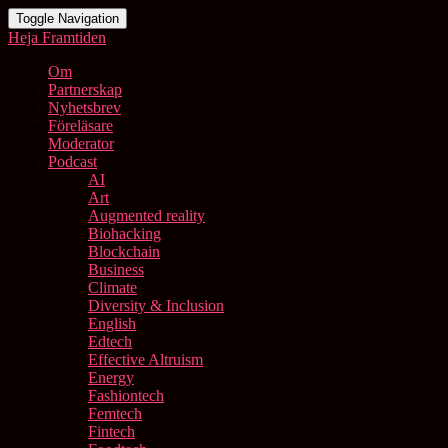
Toggle Navigation
Heja Framtiden
Om
Partnerskap
Nyhetsbrev
Föreläsare
Moderator
Podcast
AI
Art
Augmented reality
Biohacking
Blockchain
Business
Climate
Diversity & Inclusion
English
Edtech
Effective Altruism
Energy
Fashiontech
Femtech
Fintech