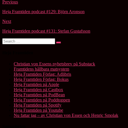
Post
Previous
navigation
Heja Framtiden podcast #129: Björn Aronson
Next
Heja Framtiden podcast #131: Stefan Gustafsson
Search
Search
for:
Heja Framtiden
Christian von Essens nyhetsbrev på Substack
Framtidens hållbara matsystem
Heja Framtiden Förlag: Adlibris
Heja Framtiden Förlag: Bokus
Heja Framtiden på Apple
Heja Framtiden på Castbox
Heja Framtiden på PodBean
Heja Framtiden på Poddtoppen
Heja Framtiden på Spotify
Heja Framtiden på Youtube
Nu fattar jag – av Christian von Essen och Henric Smolak
Samarbeten