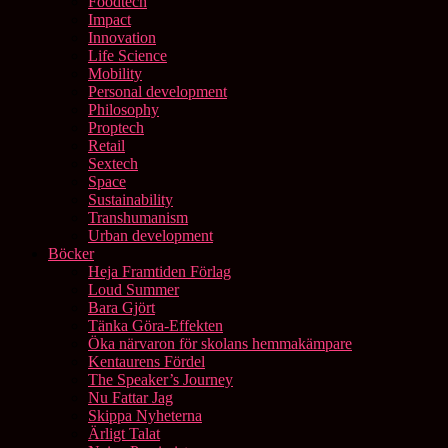
Foodtech
Impact
Innovation
Life Science
Mobility
Personal development
Philosophy
Proptech
Retail
Sextech
Space
Sustainability
Transhumanism
Urban development
Böcker
Heja Framtiden Förlag
Loud Summer
Bara Gjört
Tänka Göra-Effekten
Öka närvaron för skolans hemmakämpare
Kentaurens Fördel
The Speaker’s Journey
Nu Fattar Jag
Skippa Nyheterna
Ärligt Talat