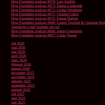
Heja Framtiden podcast #674: Lars Andrén
Heja Framtiden podcast #673: Hanna Linderstål
Heja Framtiden podcast #672: Gustaf Winnberg
Heja Framtiden podcast #671: Charbel Gabro
Heja Framtiden podcast #670: Emma Dalväg
Heja Framtiden podcast #669: Louise Torehall & Charlotte Ros
Antologin Loud Summer ute nu!
Heja Framtiden podcast #668: Johan Granström
Heja Framtiden podcast #667: Linda Vismer
juli 2026
juni 2026
maj 2026
april 2026
mars 2026
februari 2026
januari 2026
december 2025
november 2025
oktober 2025
september 2025
augusti 2025
juli 2025
juni 2025
maj 2025