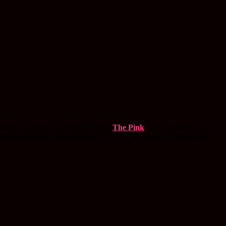
charge of the physical creative space
The Pink
in the middle of Umeå.
eded transformative and systemic change with regards to nature and