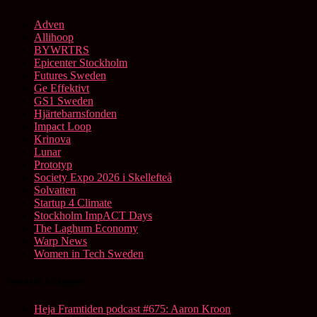
Adven
Allihoop
BYWRTRS
Epicenter Stockholm
Futures Sweden
Ge Effektivt
GS1 Sweden
Hjärtebarnsfonden
Impact Loop
Krinova
Lunar
Prototyp
Society Expo 2026 i Skellefteå
Solvatten
Startup 4 Climate
Stockholm ImpACT Days
The Laghum Economy
Warp News
Women in Tech Sweden
Senaste inläggen
Heja Framtiden podcast #675: Aaron Kroon