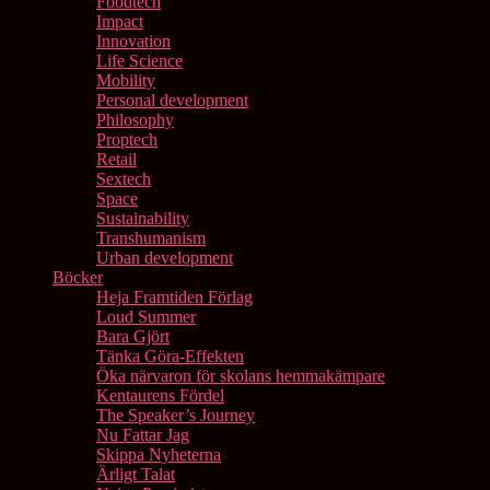
Foodtech
Impact
Innovation
Life Science
Mobility
Personal development
Philosophy
Proptech
Retail
Sextech
Space
Sustainability
Transhumanism
Urban development
Böcker
Heja Framtiden Förlag
Loud Summer
Bara Gjört
Tänka Göra-Effekten
Öka närvaron för skolans hemmakämpare
Kentaurens Fördel
The Speaker’s Journey
Nu Fattar Jag
Skippa Nyheterna
Ärligt Talat