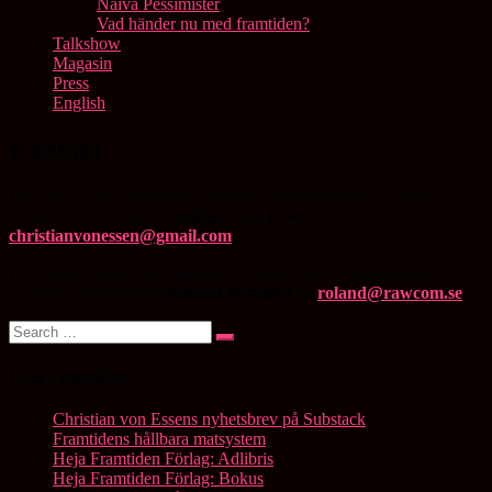
Naiva Pessimister
Vad händer nu med framtiden?
Talkshow
Magasin
Press
English
Kontakt
Kontakt
För tips på intervjupersoner, föreläsningsförfrågningar, events,
böcker, osv: kontakta
Christian von Essen
på
christianvonessen@gmail.com
För sponsorskap, annonsering och andra typer av samarbeten:
kontakta projektledare
Roland Wiklund
på
roland@rawcom.se
Search
Search
for:
Heja Framtiden
Christian von Essens nyhetsbrev på Substack
Framtidens hållbara matsystem
Heja Framtiden Förlag: Adlibris
Heja Framtiden Förlag: Bokus