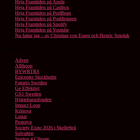
Heja Framtiden på Apple
Heja Framtiden på Castbox
Heja Framtiden på PodBean
Heja Framtiden på Poddtoppen
Heja Framtiden på Spotify
Heja Framtiden på Youtube
Nu fattar jag – av Christian von Essen och Henric Smolak
Samarbeten
Adven
Allihoop
BYWRTRS
Epicenter Stockholm
Futures Sweden
Ge Effektivt
GS1 Sweden
Hjärtebarnsfonden
Impact Loop
Krinova
Lunar
Prototyp
Society Expo 2026 i Skellefteå
Solvatten
Startup 4 Climate