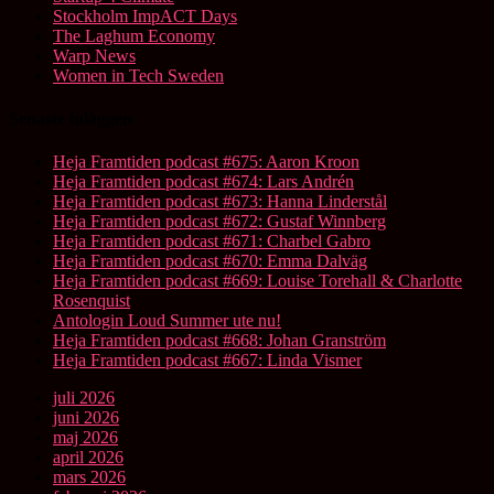
Stockholm ImpACT Days
The Laghum Economy
Warp News
Women in Tech Sweden
Senaste inläggen
Heja Framtiden podcast #675: Aaron Kroon
Heja Framtiden podcast #674: Lars Andrén
Heja Framtiden podcast #673: Hanna Linderstål
Heja Framtiden podcast #672: Gustaf Winnberg
Heja Framtiden podcast #671: Charbel Gabro
Heja Framtiden podcast #670: Emma Dalväg
Heja Framtiden podcast #669: Louise Torehall & Charlotte
Rosenquist
Antologin Loud Summer ute nu!
Heja Framtiden podcast #668: Johan Granström
Heja Framtiden podcast #667: Linda Vismer
juli 2026
juni 2026
maj 2026
april 2026
mars 2026