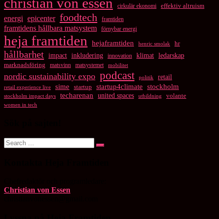
christian von essen
cirkulär ekonomi
effektiv altruism
foodtech
energi
epicenter
framtiden
framtidens hållbara matsystem
förnybar energi
heja framtiden
hejaframtiden
hr
henric smolak
hållbarhet
impact
inkludering
klimat
ledarskap
innovation
marknadsföring
matsvinn
matsystemet
mobilitet
podcast
nordic sustainability expo
retail
politik
startup4climate
sime
stockholm
startup
retail experience live
techarenan
united spaces
volante
stockholm impact days
utbildning
women in tech
Sök på sajten!
Search
Search
for:
Kontakta Heja Framtiden
Chefredaktör och programledare:
Christian von Essen
christianvonessen@gmail.com
Lyssna på Heja Framtiden