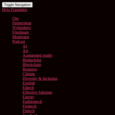
Toggle Navigation
Heja Framtiden
Om
Partnerskap
Nyhetsbrev
Föreläsare
Moderator
Podcast
AI
Art
Augmented reality
Biohacking
Blockchain
Business
Climate
Diversity & Inclusion
English
Edtech
Effective Altruism
Energy
Fashiontech
Femtech
Fintech