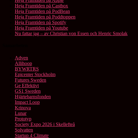
Heja Framtiden på Apple
Heja Framtiden på Castbox
Heja Framtiden på PodBean
Heja Framtiden på Poddtoppen
Heja Framtiden på Spotify
Heja Framtiden på Youtube
Nu fattar jag – av Christian von Essen och Henric Smolak
Samarbeten
Adven
Allihoop
BYWRTRS
Epicenter Stockholm
Futures Sweden
Ge Effektivt
GS1 Sweden
Hjärtebarnsfonden
Impact Loop
Krinova
Lunar
Prototyp
Society Expo 2026 i Skellefteå
Solvatten
Startup 4 Climate