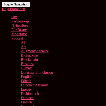
Toggle Navigation
Heja Framtiden
Om
Partnerskap
Nyhetsbrev
Föreläsare
Moderator
Podcast
AI
Art
Augmented reality
Biohacking
Blockchain
Business
Climate
Diversity & Inclusion
English
Edtech
Effective Altruism
Energy
Fashiontech
Femtech
Fintech