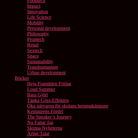
Foodtech
Impact
Innovation
Life Science
Mobility
Personal development
Philosophy
Proptech
Retail
Sextech
Space
Sustainability
Transhumanism
Urban development
Böcker
Heja Framtiden Förlag
Loud Summer
Bara Gjört
Tänka Göra-Effekten
Öka närvaron för skolans hemmakämpare
Kentaurens Fördel
The Speaker’s Journey
Nu Fattar Jag
Skippa Nyheterna
Ärligt Talat