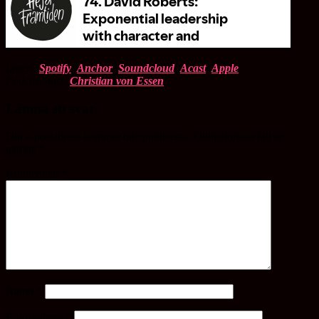
Listen:
Spotify
,
Anchor
,
Soundcloud
,
Acast
,
Apple
Podcast host:
Christian von Essen
Lämna ett svar
Din e-postadress kommer inte publiceras.
Obligatoriska fält är
märkta
*
Kommentar
*
Namn
*
E-postadress
*