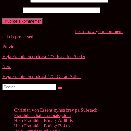
Webbplats
This site uses Akismet to reduce spam.
Learn how your comment
data is processed
.
Post
Previous
navigation
Heja Framtiden podcast #73: Katarina Stetler
Next
Heja Framtiden podcast #75: Göran Adlén
Search
Search
for:
Heja Framtiden
Christian von Essens nyhetsbrev på Substack
Framtidens hållbara matsystem
Heja Framtiden Förlag: Adlibris
Heja Framtiden Förlag: Bokus