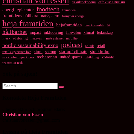
christian von essen
cirkulär ekonomi
effektiv altruism
foodtech
energi
epicenter
framtiden
framtidens hållbara matsystem
förnybar energi
heja framtiden
hejaframtiden
hr
henric smolak
hållbarhet
impact
inkludering
klimat
ledarskap
innovation
marknadsföring
matsvinn
matsystemet
mobilitet
podcast
nordic sustainability expo
retail
politik
startup4climate
sime
stockholm
startup
retail experience live
techarenan
united spaces
volante
stockholm impact days
utbildning
women in tech
Sök på sajten!
Search
Search
for:
Kontakta Heja Framtiden
Chefredaktör och programledare:
Christian von Essen
christianvonessen@gmail.com
Lyssna på Heja Framtiden