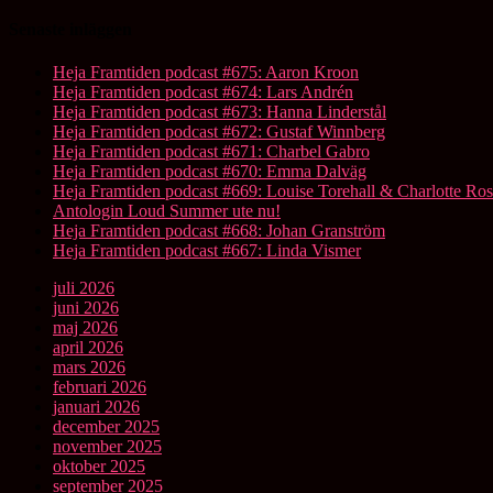
Senaste inläggen
Heja Framtiden podcast #675: Aaron Kroon
Heja Framtiden podcast #674: Lars Andrén
Heja Framtiden podcast #673: Hanna Linderstål
Heja Framtiden podcast #672: Gustaf Winnberg
Heja Framtiden podcast #671: Charbel Gabro
Heja Framtiden podcast #670: Emma Dalväg
Heja Framtiden podcast #669: Louise Torehall & Charlotte Ros
Antologin Loud Summer ute nu!
Heja Framtiden podcast #668: Johan Granström
Heja Framtiden podcast #667: Linda Vismer
juli 2026
juni 2026
maj 2026
april 2026
mars 2026
februari 2026
januari 2026
december 2025
november 2025
oktober 2025
september 2025