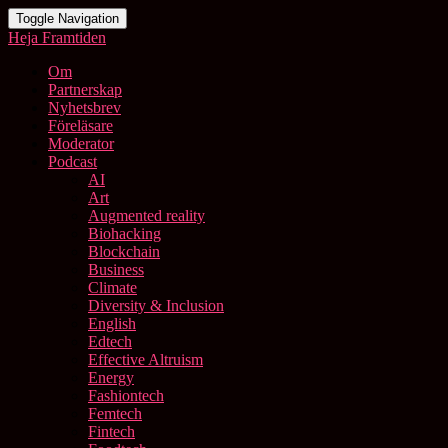
Toggle Navigation
Heja Framtiden
Om
Partnerskap
Nyhetsbrev
Föreläsare
Moderator
Podcast
AI
Art
Augmented reality
Biohacking
Blockchain
Business
Climate
Diversity & Inclusion
English
Edtech
Effective Altruism
Energy
Fashiontech
Femtech
Fintech