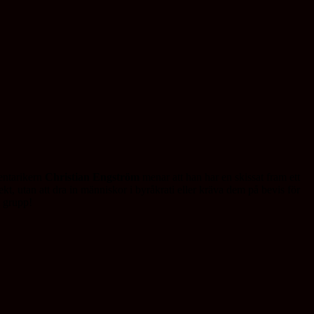
mentarikern
Christian Engström
menar att han har en skissat fram ett
ekt, utan att dra in människor i byråkrati eller kräva dem på bevis för
i grupp!