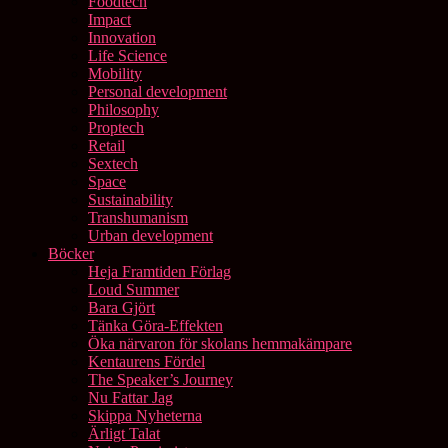
Foodtech
Impact
Innovation
Life Science
Mobility
Personal development
Philosophy
Proptech
Retail
Sextech
Space
Sustainability
Transhumanism
Urban development
Böcker
Heja Framtiden Förlag
Loud Summer
Bara Gjört
Tänka Göra-Effekten
Öka närvaron för skolans hemmakämpare
Kentaurens Fördel
The Speaker’s Journey
Nu Fattar Jag
Skippa Nyheterna
Ärligt Talat