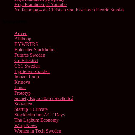
Heja Framtiden på Youtube
Nu fattar jag – av Christian von Essen och Henric Smolak
Samarbeten
Adven
Allihoop
BYWRTRS
Epicenter Stockholm
Futures Sweden
Ge Effektivt
GS1 Sweden
Hjärtebarnsfonden
Impact Loop
Krinova
Lunar
Prototyp
Society Expo 2026 i Skellefteå
Solvatten
Startup 4 Climate
Stockholm ImpACT Days
The Laghum Economy
Warp News
Women in Tech Sweden