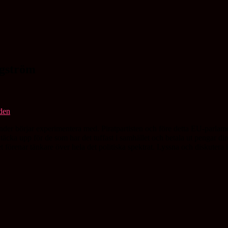
ngström
länder börjar experimentera med. Piratpartisten och före detta EU-parla
 täcka upp för de som har det tuffast i samhället och betala ut pengar dir
 förenar tänkare över hela det politiska spektrat. Lyssna och diskutera 