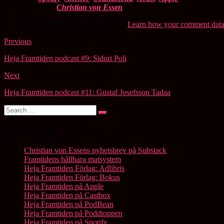
Programledare:
Christian von Essen
This site uses Akismet to reduce spam.
Learn how your comment data 
Post
Previous
navigation
Heja Framtiden podcast #9: Siduri Poli
Next
Heja Framtiden podcast #11: Gustaf Josefsson Tadaa
Search
Search
for:
Heja Framtiden
Christian von Essens nyhetsbrev på Substack
Framtidens hållbara matsystem
Heja Framtiden Förlag: Adlibris
Heja Framtiden Förlag: Bokus
Heja Framtiden på Apple
Heja Framtiden på Castbox
Heja Framtiden på PodBean
Heja Framtiden på Poddtoppen
Heja Framtiden på Spotify