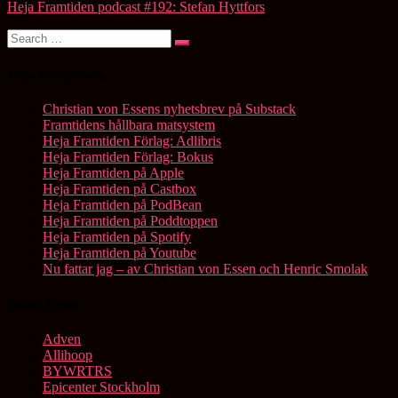
Heja Framtiden podcast #192: Stefan Hyttfors
Search
Search
for:
Heja Framtiden
Christian von Essens nyhetsbrev på Substack
Framtidens hållbara matsystem
Heja Framtiden Förlag: Adlibris
Heja Framtiden Förlag: Bokus
Heja Framtiden på Apple
Heja Framtiden på Castbox
Heja Framtiden på PodBean
Heja Framtiden på Poddtoppen
Heja Framtiden på Spotify
Heja Framtiden på Youtube
Nu fattar jag – av Christian von Essen och Henric Smolak
Samarbeten
Adven
Allihoop
BYWRTRS
Epicenter Stockholm