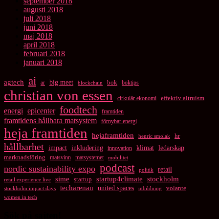
september 2018
augusti 2018
juli 2018
juni 2018
maj 2018
april 2018
februari 2018
januari 2018
ai
agtech
big meet
bok
ar
boktips
blockchain
christian von essen
cirkulär ekonomi
effektiv altruism
foodtech
energi
epicenter
framtiden
framtidens hållbara matsystem
förnybar energi
heja framtiden
hejaframtiden
hr
henric smolak
hållbarhet
impact
inkludering
klimat
ledarskap
innovation
marknadsföring
matsvinn
matsystemet
mobilitet
podcast
nordic sustainability expo
retail
politik
startup4climate
sime
stockholm
startup
retail experience live
techarenan
united spaces
volante
stockholm impact days
utbildning
women in tech
Sök på sajten!