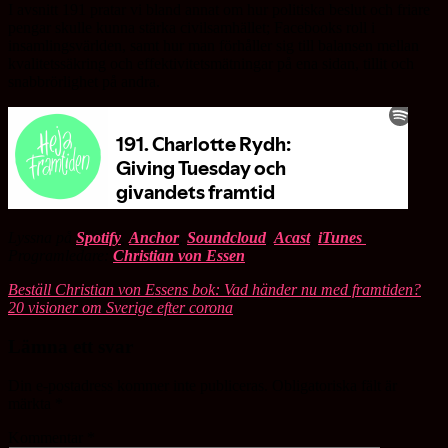
I avsnitt 191 pratar vi bland annat om hur politiska beslut och friare
pengar skulle kunna stärka civilsamhället; Facebooks roll i
insamlingsvärlden, samt hur man förhåller sig till balansen mellan
kvalitetssäkring och effektivitetsmätningar på ena sidan, tillit och
snabbrörlighet på andra.
Lyssna på
Spotify
,
Anchor
,
Soundcloud
,
Acast
,
iTunes
Programledare:
Christian von Essen
Beställ Christian von Essens bok: Vad händer nu med framtiden?
20 visioner om Sverige efter corona
Lämna ett svar
Din e-postadress kommer inte publiceras.
Obligatoriska fält är
märkta
*
Kommentar
*