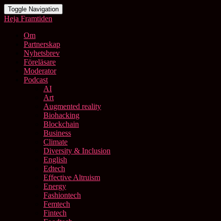
Toggle Navigation
Heja Framtiden
Om
Partnerskap
Nyhetsbrev
Föreläsare
Moderator
Podcast
AI
Art
Augmented reality
Biohacking
Blockchain
Business
Climate
Diversity & Inclusion
English
Edtech
Effective Altruism
Energy
Fashiontech
Femtech
Fintech