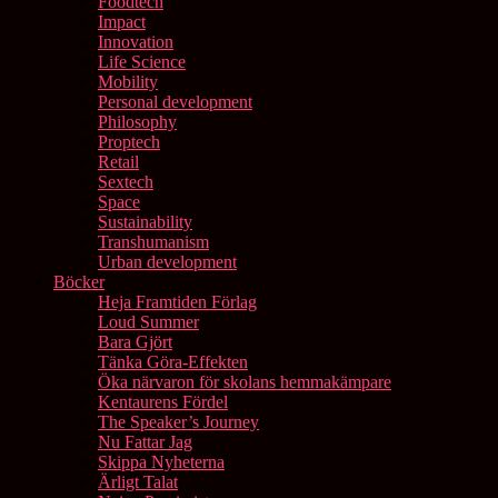
Foodtech
Impact
Innovation
Life Science
Mobility
Personal development
Philosophy
Proptech
Retail
Sextech
Space
Sustainability
Transhumanism
Urban development
Böcker
Heja Framtiden Förlag
Loud Summer
Bara Gjört
Tänka Göra-Effekten
Öka närvaron för skolans hemmakämpare
Kentaurens Fördel
The Speaker’s Journey
Nu Fattar Jag
Skippa Nyheterna
Ärligt Talat