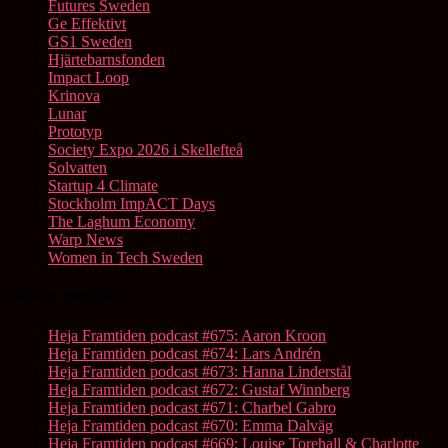
Futures Sweden
Ge Effektivt
GS1 Sweden
Hjärtebarnsfonden
Impact Loop
Krinova
Lunar
Prototyp
Society Expo 2026 i Skellefteå
Solvatten
Startup 4 Climate
Stockholm ImpACT Days
The Laghum Economy
Warp News
Women in Tech Sweden
Senaste inläggen
Heja Framtiden podcast #675: Aaron Kroon
Heja Framtiden podcast #674: Lars Andrén
Heja Framtiden podcast #673: Hanna Linderstål
Heja Framtiden podcast #672: Gustaf Winnberg
Heja Framtiden podcast #671: Charbel Gabro
Heja Framtiden podcast #670: Emma Dalväg
Heja Framtiden podcast #669: Louise Torehall & Charlotte