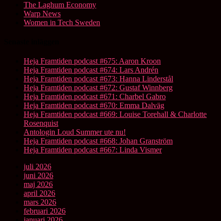
The Laghum Economy
Warp News
Women in Tech Sweden
Senaste inläggen
Heja Framtiden podcast #675: Aaron Kroon
Heja Framtiden podcast #674: Lars Andrén
Heja Framtiden podcast #673: Hanna Linderstål
Heja Framtiden podcast #672: Gustaf Winnberg
Heja Framtiden podcast #671: Charbel Gabro
Heja Framtiden podcast #670: Emma Dalväg
Heja Framtiden podcast #669: Louise Torehall & Charlotte
Rosenquist
Antologin Loud Summer ute nu!
Heja Framtiden podcast #668: Johan Granström
Heja Framtiden podcast #667: Linda Vismer
juli 2026
juni 2026
maj 2026
april 2026
mars 2026
februari 2026
januari 2026