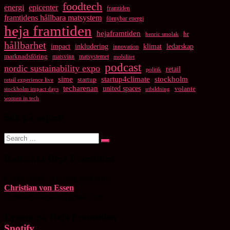
foodtech
energi
epicenter
framtiden
framtidens hållbara matsystem
förnybar energi
heja framtiden
hejaframtiden
hr
henric smolak
hållbarhet
impact
inkludering
klimat
ledarskap
innovation
marknadsföring
matsvinn
matsystemet
mobilitet
podcast
nordic sustainability expo
retail
politik
startup4climate
sime
stockholm
startup
retail experience live
techarenan
united spaces
volante
stockholm impact days
utbildning
women in tech
Sök på sajten!
Search
Search
for:
Kontakta Heja Framtiden
Chefredaktör och programledare:
Christian von Essen
christianvonessen@gmail.com
Lyssna på Heja Framtiden
Spotify