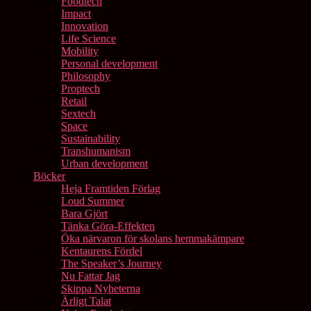
Foodtech
Impact
Innovation
Life Science
Mobility
Personal development
Philosophy
Proptech
Retail
Sextech
Space
Sustainability
Transhumanism
Urban development
Böcker
Heja Framtiden Förlag
Loud Summer
Bara Gjört
Tänka Göra-Effekten
Öka närvaron för skolans hemmakämpare
Kentaurens Fördel
The Speaker’s Journey
Nu Fattar Jag
Skippa Nyheterna
Ärligt Talat