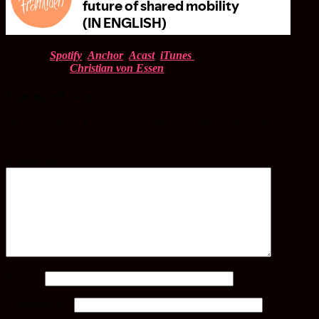
Listen on
Spotify
,
Anchor
,
Acast
,
iTunes
Podcast host:
Christian von Essen
Lämna ett svar
Din e-postadress kommer inte publiceras.
Obligatoriska fält är
märkta
*
Kommentar
*
Namn
*
E-postadress
*