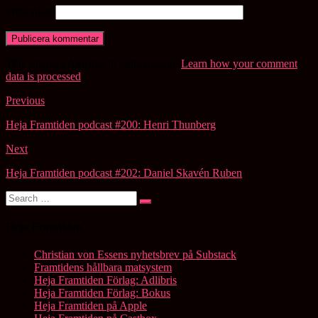
Webbplats
This site uses Akismet to reduce spam.
Learn how your comment
data is processed
.
Post
Previous
navigation
Heja Framtiden podcast #200: Henri Thunberg
Next
Heja Framtiden podcast #202: Daniel Skavén Ruben
Search
Search
for:
Heja Framtiden
Christian von Essens nyhetsbrev på Substack
Framtidens hållbara matsystem
Heja Framtiden Förlag: Adlibris
Heja Framtiden Förlag: Bokus
Heja Framtiden på Apple