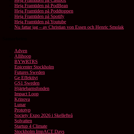
Heja Framtiden på Castbox
Heja Framtiden på PodBean
Heja Framtiden på Poddtoppen
Heja Framtiden på Spotify
Heja Framtiden på Youtube
Nu fattar jag – av Christian von Essen och Henric Smolak
Samarbeten
Adven
Allihoop
BYWRTRS
Epicenter Stockholm
Futures Sweden
Ge Effektivt
GS1 Sweden
Hjärtebarnsfonden
Impact Loop
Krinova
Lunar
Prototyp
Society Expo 2026 i Skellefteå
Solvatten
Startup 4 Climate
Stockholm ImpACT Days