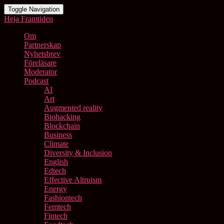
Toggle Navigation
Heja Framtiden
Om
Partnerskap
Nyhetsbrev
Föreläsare
Moderator
Podcast
AI
Art
Augmented reality
Biohacking
Blockchain
Business
Climate
Diversity & Inclusion
English
Edtech
Effective Altruism
Energy
Fashiontech
Femtech
Fintech