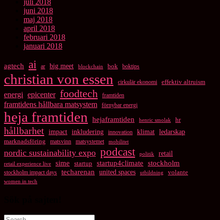
juli 2018
juni 2018
maj 2018
april 2018
februari 2018
januari 2018
ai
agtech
big meet
bok
ar
boktips
blockchain
christian von essen
cirkulär ekonomi
effektiv altruism
foodtech
energi
epicenter
framtiden
framtidens hållbara matsystem
förnybar energi
heja framtiden
hejaframtiden
hr
henric smolak
hållbarhet
impact
inkludering
klimat
ledarskap
innovation
marknadsföring
matsvinn
matsystemet
mobilitet
podcast
nordic sustainability expo
retail
politik
startup4climate
sime
stockholm
startup
retail experience live
techarenan
united spaces
volante
stockholm impact days
utbildning
women in tech
Sök på sajten!
Search