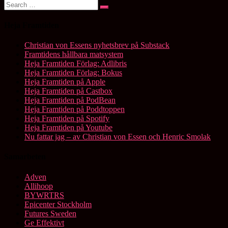
Search
Search
for:
Heja Framtiden
Christian von Essens nyhetsbrev på Substack
Framtidens hållbara matsystem
Heja Framtiden Förlag: Adlibris
Heja Framtiden Förlag: Bokus
Heja Framtiden på Apple
Heja Framtiden på Castbox
Heja Framtiden på PodBean
Heja Framtiden på Poddtoppen
Heja Framtiden på Spotify
Heja Framtiden på Youtube
Nu fattar jag – av Christian von Essen och Henric Smolak
Samarbeten
Adven
Allihoop
BYWRTRS
Epicenter Stockholm
Futures Sweden
Ge Effektivt