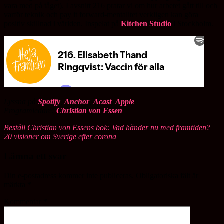
vara med på tåget). I avsnitt 216 pratar vi om hur arbetet gått till och
varför teknik och pay it forward-mentalitet verkligen kan göra
positiv skillnad i världen. Inspelat på
Kitchen Studio
i Stockholm.
Lyssna på
Spotify
,
Anchor
,
Acast
,
Apple
Programledare:
Christian von Essen
Beställ Christian von Essens bok: Vad händer nu med framtiden?
20 visioner om Sverige efter corona
Lämna ett svar
Din e-postadress kommer inte publiceras.
Obligatoriska fält är
märkta
*
Kommentar
*