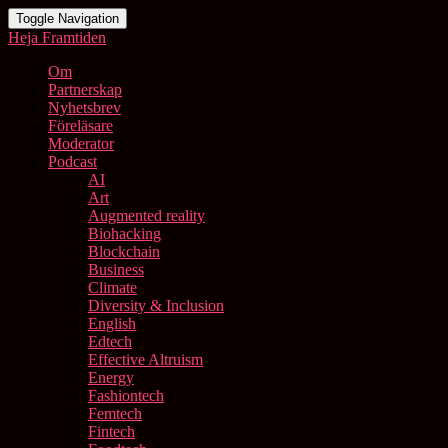
Toggle Navigation
Heja Framtiden
Om
Partnerskap
Nyhetsbrev
Föreläsare
Moderator
Podcast
AI
Art
Augmented reality
Biohacking
Blockchain
Business
Climate
Diversity & Inclusion
English
Edtech
Effective Altruism
Energy
Fashiontech
Femtech
Fintech