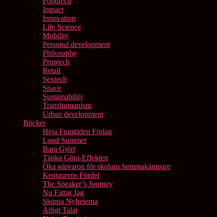
Foodtech
Impact
Innovation
Life Science
Mobility
Personal development
Philosophy
Proptech
Retail
Sextech
Space
Sustainability
Transhumanism
Urban development
Böcker
Heja Framtiden Förlag
Loud Summer
Bara Gjört
Tänka Göra-Effekten
Öka närvaron för skolans hemmakämpare
Kentaurens Fördel
The Speaker’s Journey
Nu Fattar Jag
Skippa Nyheterna
Ärligt Talat