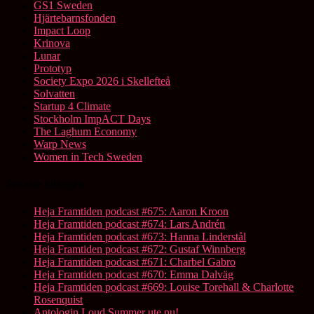
GS1 Sweden
Hjärtebarnsfonden
Impact Loop
Krinova
Lunar
Prototyp
Society Expo 2026 i Skellefteå
Solvatten
Startup 4 Climate
Stockholm ImpACT Days
The Laghum Economy
Warp News
Women in Tech Sweden
Senaste inläggen
Heja Framtiden podcast #675: Aaron Kroon
Heja Framtiden podcast #674: Lars Andrén
Heja Framtiden podcast #673: Hanna Linderstål
Heja Framtiden podcast #672: Gustaf Winnberg
Heja Framtiden podcast #671: Charbel Gabro
Heja Framtiden podcast #670: Emma Dalväg
Heja Framtiden podcast #669: Louise Torehall & Charlotte
Rosenquist
Antologin Loud Summer ute nu!