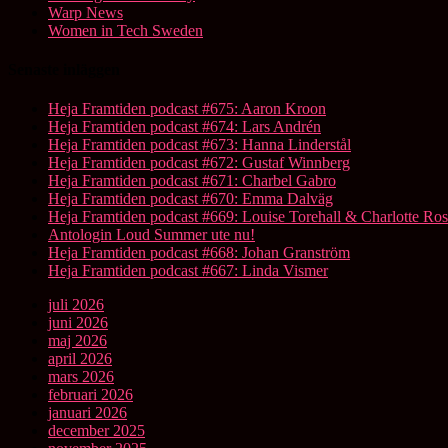
Warp News
Women in Tech Sweden
Senaste inläggen
Heja Framtiden podcast #675: Aaron Kroon
Heja Framtiden podcast #674: Lars Andrén
Heja Framtiden podcast #673: Hanna Linderstål
Heja Framtiden podcast #672: Gustaf Winnberg
Heja Framtiden podcast #671: Charbel Gabro
Heja Framtiden podcast #670: Emma Dalväg
Heja Framtiden podcast #669: Louise Torehall & Charlotte Ros
Antologin Loud Summer ute nu!
Heja Framtiden podcast #668: Johan Granström
Heja Framtiden podcast #667: Linda Vismer
juli 2026
juni 2026
maj 2026
april 2026
mars 2026
februari 2026
januari 2026
december 2025