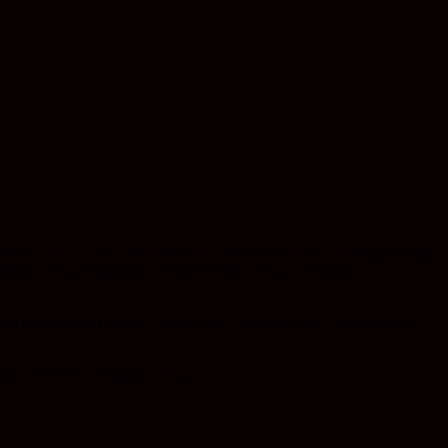
uppdrag över en natt, vilket så småningom fick honom att bege sig ut på
stjänst för säljorganisationer inom B2B, och syr ihop all
och huvudstaden Kuala Lumpur, där Jonas bott i fem års tid innan
iskans roll i en digital värld
.