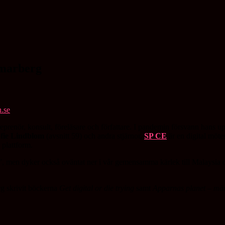
mmarberg
treprenör, konsult, föreläsare och författare. I pandemin försvann hans 
fie Lindblom
(avsnitt 59) och andra stjärnor.
SP CE
är en digital möte
plattform.
”, men dyker också oväntat ner i vår gemensamma kärlek till Malaysia 
g skrivit böckerna
Get digital or die trying
samt
Apparnas planet – männ