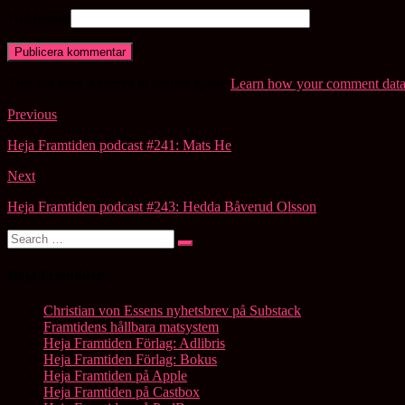
Webbplats
This site uses Akismet to reduce spam.
Learn how your comment data 
Post
Previous
navigation
Heja Framtiden podcast #241: Mats He
Next
Heja Framtiden podcast #243: Hedda Båverud Olsson
Search
Search
for:
Heja Framtiden
Christian von Essens nyhetsbrev på Substack
Framtidens hållbara matsystem
Heja Framtiden Förlag: Adlibris
Heja Framtiden Förlag: Bokus
Heja Framtiden på Apple
Heja Framtiden på Castbox