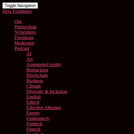
Toggle Navigation
Heja Framtiden
Om
Partnerskap
Nyhetsbrev
Föreläsare
Moderator
Podcast
AI
Art
Augmented reality
Biohacking
Blockchain
Business
Climate
Diversity & Inclusion
English
Edtech
Effective Altruism
Energy
Fashiontech
Femtech
Fintech