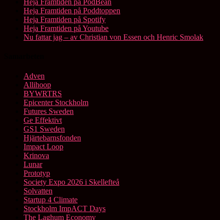
Heja Framtiden på PodBean
Heja Framtiden på Poddtoppen
Heja Framtiden på Spotify
Heja Framtiden på Youtube
Nu fattar jag – av Christian von Essen och Henric Smolak
Samarbeten
Adven
Allihoop
BYWRTRS
Epicenter Stockholm
Futures Sweden
Ge Effektivt
GS1 Sweden
Hjärtebarnsfonden
Impact Loop
Krinova
Lunar
Prototyp
Society Expo 2026 i Skellefteå
Solvatten
Startup 4 Climate
Stockholm ImpACT Days
The Laghum Economy