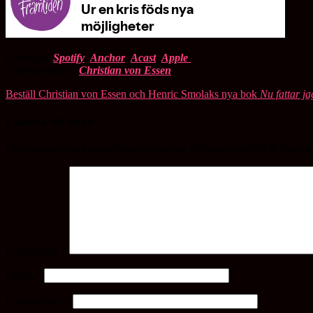
Lyssna på
Spotify
,
Anchor
,
Acast
,
Apple
Programledare:
Christian von Essen
Beställ Christian von Essen och Henric Smolaks nya bok
Nu fattar ja
Lämna ett svar
Din e-postadress kommer inte publiceras.
Obligatoriska fält är märkta
Kommentar
*
Namn
*
E-postadress
*