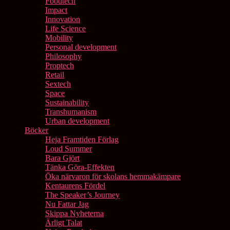
Foodtech
Impact
Innovation
Life Science
Mobility
Personal development
Philosophy
Proptech
Retail
Sextech
Space
Sustainability
Transhumanism
Urban development
Böcker
Heja Framtiden Förlag
Loud Summer
Bara Gjört
Tänka Göra-Effekten
Öka närvaron för skolans hemmakämpare
Kentaurens Fördel
The Speaker’s Journey
Nu Fattar Jag
Skippa Nyheterna
Ärligt Talat