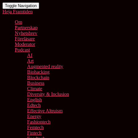
Toggle Navigation
Heja Framtiden
Om
Partnerskap
Nyhetsbrev
Föreläsare
Moderator
Podcast
AI
Art
Augmented reality
Biohacking
Blockchain
Business
Climate
Diversity & Inclusion
English
Edtech
Effective Altruism
Energy
Fashiontech
Femtech
Fintech