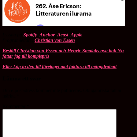
Lyssna på
Spotify
,
Anchor
,
Acast
,
Apple
Programledare:
Christian von Essen
Beställ Christian von Essen och Henric Smolaks nya bok Nu
fattar jag till kompispris
Eller köp in den till företaget mot faktura till mängdrabatt
Lämna ett svar
Din e-postadress kommer inte publiceras.
Obligatoriska fält är
märkta
*
Kommentar
*