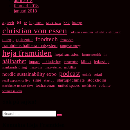
april 2018
februari 2018
januari 2018
ai
agtech
big meet
bok
ar
boktips
blockchain
christian von essen
cirkulär ekonomi
effektiv altruism
foodtech
energi
epicenter
framtiden
framtidens hållbara matsystem
förnybar energi
heja framtiden
hejaframtiden
hr
henric smolak
hållbarhet
impact
inkludering
klimat
ledarskap
innovation
marknadsföring
matsvinn
matsystemet
mobilitet
podcast
nordic sustainability expo
retail
politik
startup4climate
sime
stockholm
startup
retail experience live
techarenan
united spaces
volante
stockholm impact days
utbildning
women in tech
Sök på sajten!
Search
Search
for:
Kontakta Heja Framtiden