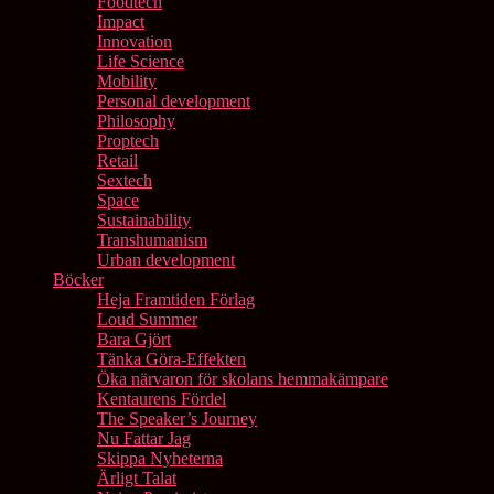
Foodtech
Impact
Innovation
Life Science
Mobility
Personal development
Philosophy
Proptech
Retail
Sextech
Space
Sustainability
Transhumanism
Urban development
Böcker
Heja Framtiden Förlag
Loud Summer
Bara Gjört
Tänka Göra-Effekten
Öka närvaron för skolans hemmakämpare
Kentaurens Fördel
The Speaker’s Journey
Nu Fattar Jag
Skippa Nyheterna
Ärligt Talat