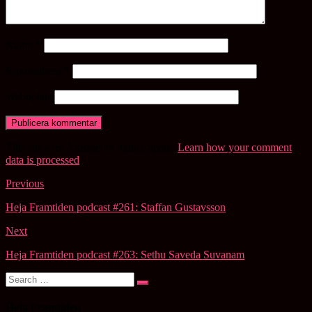
Namn
*
E-postadress
*
Webbplats
This site uses Akismet to reduce spam.
Learn how your comment
data is processed
.
Post
Previous
navigation
Heja Framtiden podcast #261: Staffan Gustavsson
Next
Heja Framtiden podcast #263: Sethu Saveda Suvanam
Search
Search
for:
Heja Framtiden