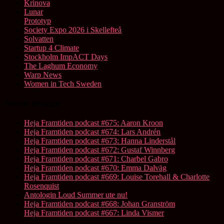
Krinova
Lunar
Prototyp
Society Expo 2026 i Skellefteå
Solvatten
Startup 4 Climate
Stockholm ImpACT Days
The Laghum Economy
Warp News
Women in Tech Sweden
Senaste inläggen
Heja Framtiden podcast #675: Aaron Kroon
Heja Framtiden podcast #674: Lars Andrén
Heja Framtiden podcast #673: Hanna Linderstål
Heja Framtiden podcast #672: Gustaf Winnberg
Heja Framtiden podcast #671: Charbel Gabro
Heja Framtiden podcast #670: Emma Dalväg
Heja Framtiden podcast #669: Louise Torehall & Charlotte
Rosenquist
Antologin Loud Summer ute nu!
Heja Framtiden podcast #668: Johan Granström
Heja Framtiden podcast #667: Linda Vismer