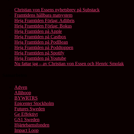
Christian von Essens nyhetsbrev på Substack
Framtidens hållbara matsystem
Heja Framtiden Förlag: Adlibris
Heja Framtiden Förlag: Bokus
Heja Framtiden på Apple
Heja Framtiden på Castbox
Heja Framtiden på PodBean
Heja Framtiden på Poddtoppen
Heja Framtiden på Spotify
Heja Framtiden på Youtube
Nu fattar jag – av Christian von Essen och Henric Smolak
Samarbeten
Adven
Allihoop
BYWRTRS
Epicenter Stockholm
Futures Sweden
Ge Effektivt
GS1 Sweden
Hjärtebarnsfonden
Impact Loop