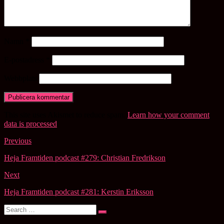
Namn
*
E-postadress
*
Webbplats
This site uses Akismet to reduce spam.
Learn how your comment
data is processed
.
Post
Previous
navigation
Heja Framtiden podcast #279: Christian Fredrikson
Next
Heja Framtiden podcast #281: Kerstin Eriksson
Search
Search
for: