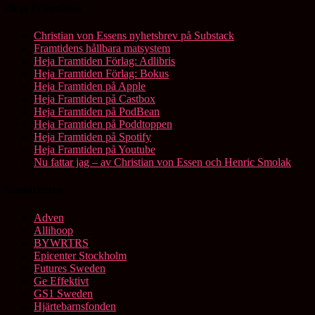
Heja Framtiden
Christian von Essens nyhetsbrev på Substack
Framtidens hållbara matsystem
Heja Framtiden Förlag: Adlibris
Heja Framtiden Förlag: Bokus
Heja Framtiden på Apple
Heja Framtiden på Castbox
Heja Framtiden på PodBean
Heja Framtiden på Poddtoppen
Heja Framtiden på Spotify
Heja Framtiden på Youtube
Nu fattar jag – av Christian von Essen och Henric Smolak
Samarbeten
Adven
Allihoop
BYWRTRS
Epicenter Stockholm
Futures Sweden
Ge Effektivt
GS1 Sweden
Hjärtebarnsfonden