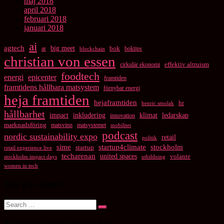
maj 2018
april 2018
februari 2018
januari 2018
ai
agtech
big meet
bok
ar
boktips
blockchain
christian von essen
cirkulär ekonomi
effektiv altruism
foodtech
energi
epicenter
framtiden
framtidens hållbara matsystem
förnybar energi
heja framtiden
hejaframtiden
hr
henric smolak
hållbarhet
impact
inkludering
klimat
ledarskap
innovation
marknadsföring
matsvinn
matsystemet
mobilitet
podcast
nordic sustainability expo
retail
politik
startup4climate
sime
stockholm
startup
retail experience live
techarenan
united spaces
volante
stockholm impact days
utbildning
women in tech
Sök på sajten!
Search
Search
for: