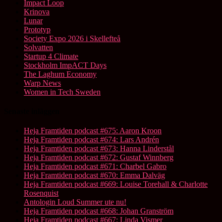
Impact Loop
Krinova
Lunar
Prototyp
Society Expo 2026 i Skellefteå
Solvatten
Startup 4 Climate
Stockholm ImpACT Days
The Laghum Economy
Warp News
Women in Tech Sweden
Senaste inläggen
Heja Framtiden podcast #675: Aaron Kroon
Heja Framtiden podcast #674: Lars Andrén
Heja Framtiden podcast #673: Hanna Linderstål
Heja Framtiden podcast #672: Gustaf Winnberg
Heja Framtiden podcast #671: Charbel Gabro
Heja Framtiden podcast #670: Emma Dalväg
Heja Framtiden podcast #669: Louise Torehall & Charlotte
Rosenquist
Antologin Loud Summer ute nu!
Heja Framtiden podcast #668: Johan Granström
Heja Framtiden podcast #667: Linda Vismer