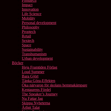
Foodtech
Impact
Innovation
Life Science
Mobility
Personal development
Philosophy
Proptech
Retail
Sextech
Space
Sustainability
Transhumanism
Urban development
Böcker
Heja Framtiden Förlag
Loud Summer
Bara Gjört
Tänka Göra-Effekten
Öka närvaron för skolans hemmakämpare
Kentaurens Fördel
The Speaker’s Journey
Nu Fattar Jag
Skippa Nyheterna
Ärligt Talat