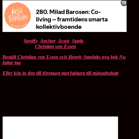
Lyssna på
Spotify
,
Anchor
,
Acast
,
Apple
Programledare:
Christian von Essen
Beställ Christian von Essen och Henric Smolaks nya bok Nu
fattar jag
Eller köp in den till företaget mot faktura till mängdrabatt
Lämna ett svar
Din e-postadress kommer inte publiceras.
Obligatoriska fält är
märkta
*
Kommentar
*