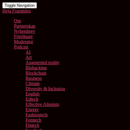
Toggle Navigation
Heja Framtiden
Om
Partnerskap
Nyhetsbrev
Föreläsare
Moderator
Podcast
AI
Art
Augmented reality
Biohacking
Blockchain
Business
Climate
Diversity & Inclusion
English
Edtech
Effective Altruism
Energy
Fashiontech
Femtech
Fintech