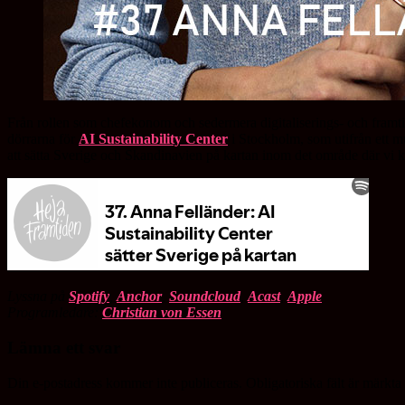
Från rollen som chefekonom och sedermera digitaliserings- och fra
dörrarna för
AI Sustainability Center
i Stockholm, som utifrån ett mu
att sätta Sverige och Skandinavien på kartan inom det område där vi k
Lyssna på
Spotify
,
Anchor
,
Soundcloud
,
Acast
,
Apple
Programledare:
Christian von Essen
Lämna ett svar
Din e-postadress kommer inte publiceras.
Obligatoriska fält är märkta