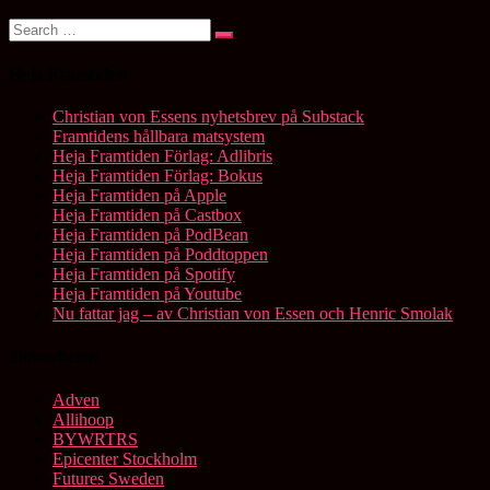
Search
Search
for:
Heja Framtiden
Christian von Essens nyhetsbrev på Substack
Framtidens hållbara matsystem
Heja Framtiden Förlag: Adlibris
Heja Framtiden Förlag: Bokus
Heja Framtiden på Apple
Heja Framtiden på Castbox
Heja Framtiden på PodBean
Heja Framtiden på Poddtoppen
Heja Framtiden på Spotify
Heja Framtiden på Youtube
Nu fattar jag – av Christian von Essen och Henric Smolak
Samarbeten
Adven
Allihoop
BYWRTRS
Epicenter Stockholm
Futures Sweden