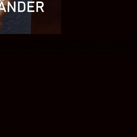
mtidsekonom på Swedbank, har
Anna Felländer
under de senaste åren inr
ltidisciplinärt forskningsperspektiv ska hjälpa företag, myndigheter och
an rikta vår starka etiska värdegrund mot nya affärsområden i symbios m
*