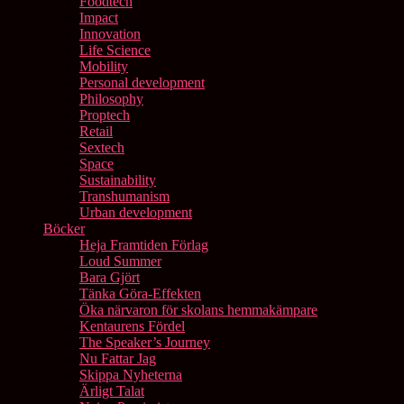
Foodtech
Impact
Innovation
Life Science
Mobility
Personal development
Philosophy
Proptech
Retail
Sextech
Space
Sustainability
Transhumanism
Urban development
Böcker
Heja Framtiden Förlag
Loud Summer
Bara Gjört
Tänka Göra-Effekten
Öka närvaron för skolans hemmakämpare
Kentaurens Fördel
The Speaker’s Journey
Nu Fattar Jag
Skippa Nyheterna
Ärligt Talat