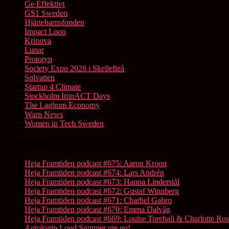
Ge Effektivt
GS1 Sweden
Hjärtebarnsfonden
Impact Loop
Krinova
Lunar
Prototyp
Society Expo 2026 i Skellefteå
Solvatten
Startup 4 Climate
Stockholm ImpACT Days
The Laghum Economy
Warp News
Women in Tech Sweden
Senaste inläggen
Heja Framtiden podcast #675: Aaron Kroon
Heja Framtiden podcast #674: Lars Andrén
Heja Framtiden podcast #673: Hanna Linderstål
Heja Framtiden podcast #672: Gustaf Winnberg
Heja Framtiden podcast #671: Charbel Gabro
Heja Framtiden podcast #670: Emma Dalväg
Heja Framtiden podcast #669: Louise Torehall & Charlotte Ros
Antologin Loud Summer ute nu!