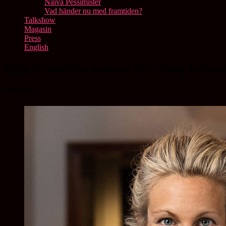
Naiva Pessimister
Vad händer nu med framtiden?
Talkshow
Magasin
Press
English
Heja
Heja Framtiden podcast #37: Anna Fellän
Framtiden
podcast
2018-12-26
#37:
Anna
Felländer