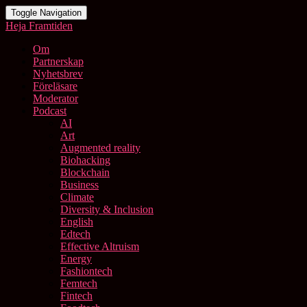
Toggle Navigation
Heja Framtiden
Om
Partnerskap
Nyhetsbrev
Föreläsare
Moderator
Podcast
AI
Art
Augmented reality
Biohacking
Blockchain
Business
Climate
Diversity & Inclusion
English
Edtech
Effective Altruism
Energy
Fashiontech
Femtech
Fintech