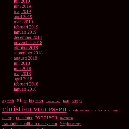
juli 2019
juni 2019
maj 2019
april 2019
mars 2019
februari 2019
januari 2019
december 2018
november 2018
oktober 2018
september 2018
augusti 2018
juli 2018
juni 2018
maj 2018
april 2018
februari 2018
januari 2018
ai
agtech
big meet
bok
ar
boktips
blockchain
christian von essen
cirkulär ekonomi
effektiv altruism
foodtech
energi
epicenter
framtiden
framtidens hållbara matsystem
förnybar energi