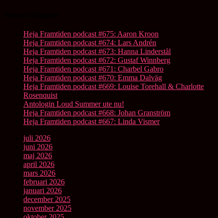
Senaste inläggen
Heja Framtiden podcast #675: Aaron Kroon
Heja Framtiden podcast #674: Lars Andrén
Heja Framtiden podcast #673: Hanna Linderstål
Heja Framtiden podcast #672: Gustaf Winnberg
Heja Framtiden podcast #671: Charbel Gabro
Heja Framtiden podcast #670: Emma Dalväg
Heja Framtiden podcast #669: Louise Torehall & Charlotte
Rosenquist
Antologin Loud Summer ute nu!
Heja Framtiden podcast #668: Johan Granström
Heja Framtiden podcast #667: Linda Vismer
juli 2026
juni 2026
maj 2026
april 2026
mars 2026
februari 2026
januari 2026
december 2025
november 2025
oktober 2025