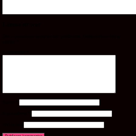
Lämna ett svar
Din e-postadress kommer inte publiceras.
Obligatoriska fält är
märkta
*
Kommentar
*
Namn
*
E-postadress
*
Webbplats