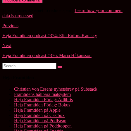
This site uses Akismet to reduce spam.
Learn how your comment
data is processed
.
Post
Previous
navigation
Heja Framtiden podcast #374: Elin Enfors-Kautsky
Next
Heja Framtiden podcast #376: Maria Håkansson
Search
Search
for:
Heja Framtiden
Christian von Essens nyhetsbrev på Substack
Framtidens hållbara matsystem
Heja Framtiden Förlag: Adlibris
Heja Framtiden Förlag: Bokus
Heja Framtiden på Apple
Heja Framtiden på Castbox
Heja Framtiden på PodBean
Heja Framtiden på Poddtoppen