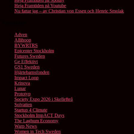
Heja Framtiden på Spotify
Heja Framtiden på Youtube
Nu fattar jag – av Christian von Essen och Henric Smolak
Samarbeten
Adven
Allihoop
BYWRTRS
Epicenter Stockholm
Futures Sweden
Ge Effektivt
GS1 Sweden
Hjärtebarnsfonden
Impact Loop
Krinova
Lunar
Prototyp
Society Expo 2026 i Skellefteå
Solvatten
Startup 4 Climate
Stockholm ImpACT Days
The Laghum Economy
Warp News
Women in Tech Sweden