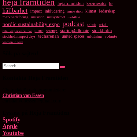
heja framtiden
hejaframtiden
hr
henric smolak
hållbarhet
impact
inkludering
klimat
ledarskap
innovation
marknadsföring
matsvinn
matsystemet
mobilitet
podcast
nordic sustainability expo
retail
politik
startup4climate
sime
stockholm
startup
retail experience live
techarenan
united spaces
volante
stockholm impact days
utbildning
women in tech
Sök på sajten!
Search
Search
for:
Kontakta Heja Framtiden
Chefredaktör och programledare:
Christian von Essen
christianvonessen@gmail.com
Lyssna på Heja Framtiden
Spotify
Apple
Youtube