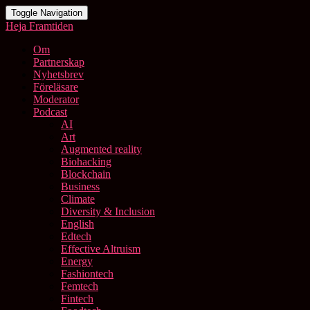
Toggle Navigation
Heja Framtiden
Om
Partnerskap
Nyhetsbrev
Föreläsare
Moderator
Podcast
AI
Art
Augmented reality
Biohacking
Blockchain
Business
Climate
Diversity & Inclusion
English
Edtech
Effective Altruism
Energy
Fashiontech
Femtech
Fintech