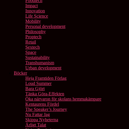
Foodtech
Impact
Innovation
Life Science
Mobility
Personal development
Philosophy
Proptech
Retail
Sextech
Space
Sustainability
Transhumanism
Urban development
Böcker
Heja Framtiden Förlag
Loud Summer
Bara Gjört
Tänka Göra-Effekten
Öka närvaron för skolans hemmakämpare
Kentaurens Fördel
The Speaker’s Journey
Nu Fattar Jag
Skippa Nyheterna
Ärligt Talat