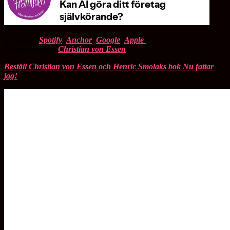
Lyssna på
Spotify
,
Anchor
,
Google
,
Apple
Programledare:
Christian von Essen
Beställ Christian von Essen och Henric Smolaks bok Nu fattar
jag!