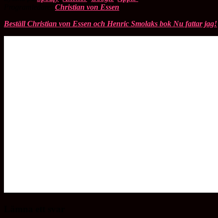
Programledare:
Christian von Essen
Beställ Christian von Essen och Henric Smolaks bok Nu fattar jag!
Lämna ett svar