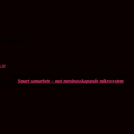
Löfgren
ion?
Alexander Löfgren
är doktor i industriell ekonomi med fokus på or
han boken
Smart samarbete – mot meningsskapande mikrosystem
, som
erättar han om bokens tema och hur vi kan – och
bör
– stärka samarbetsföru