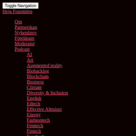
Toggle Navigation
Heja Framtiden
Om
Partnerskap
Nyhetsbrev
Föreläsare
Moderator
Podcast
AI
Art
Augmented reality
Biohacking
Blockchain
Business
Climate
Diversity & Inclusion
English
Edtech
Effective Altruism
Energy
Fashiontech
Femtech
Fintech