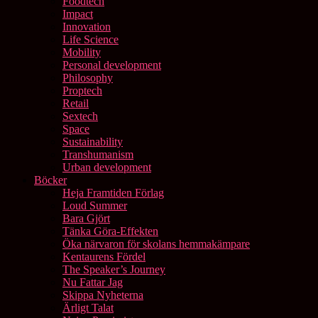
Foodtech
Impact
Innovation
Life Science
Mobility
Personal development
Philosophy
Proptech
Retail
Sextech
Space
Sustainability
Transhumanism
Urban development
Böcker
Heja Framtiden Förlag
Loud Summer
Bara Gjört
Tänka Göra-Effekten
Öka närvaron för skolans hemmakämpare
Kentaurens Fördel
The Speaker’s Journey
Nu Fattar Jag
Skippa Nyheterna
Ärligt Talat