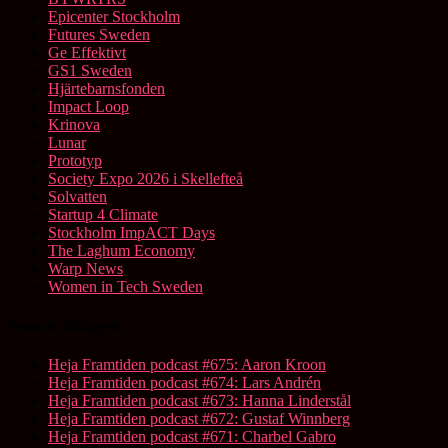
Epicenter Stockholm
Futures Sweden
Ge Effektivt
GS1 Sweden
Hjärtebarnsfonden
Impact Loop
Krinova
Lunar
Prototyp
Society Expo 2026 i Skellefteå
Solvatten
Startup 4 Climate
Stockholm ImpACT Days
The Laghum Economy
Warp News
Women in Tech Sweden
Senaste inläggen
Heja Framtiden podcast #675: Aaron Kroon
Heja Framtiden podcast #674: Lars Andrén
Heja Framtiden podcast #673: Hanna Linderstål
Heja Framtiden podcast #672: Gustaf Winnberg
Heja Framtiden podcast #671: Charbel Gabro