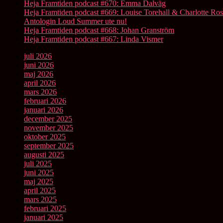
Heja Framtiden podcast #670: Emma Dalväg
Heja Framtiden podcast #669: Louise Torehall & Charlotte Ros
Antologin Loud Summer ute nu!
Heja Framtiden podcast #668: Johan Granström
Heja Framtiden podcast #667: Linda Vismer
juli 2026
juni 2026
maj 2026
april 2026
mars 2026
februari 2026
januari 2026
december 2025
november 2025
oktober 2025
september 2025
augusti 2025
juli 2025
juni 2025
maj 2025
april 2025
mars 2025
februari 2025
januari 2025