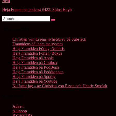
Next
Heja Framtiden podcast #423: Shina Hagh
Search
Search
for:
Heja Framtiden
Christian von Essens nyhetsbrev på Substack
Framtidens hållbara matsystem
Heja Framtiden Förlag: Adlibris
Heja Framtiden Förlag: Bokus
Heja Framtiden på Apple
Heja Framtiden på Castbox
Heja Framtiden på PodBean
Heja Framtiden på Poddtoppen
Heja Framtiden på Spotify
Heja Framtiden på Youtube
Nu fattar jag – av Christian von Essen och Henric Smolak
Samarbeten
Adven
Allihoop
BYWRTRS