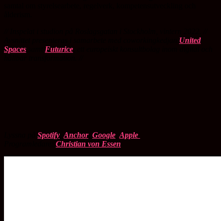
samtal om styrelsearbete, regelverk, kompetensutveckling och
ålderism.
// Inspelat i studion på Roslagsgatan i Stockholm, vintern 2022. //
Avsnittet presenteras i samarbete med coworkingkedjan
United
Spaces
samt
Futurice
, ett europeiskt konsultbolag inom digital och
hållbar transformation. //
Lyssna på
Spotify
,
Anchor
,
Google
,
Apple
Programledare:
Christian von Essen