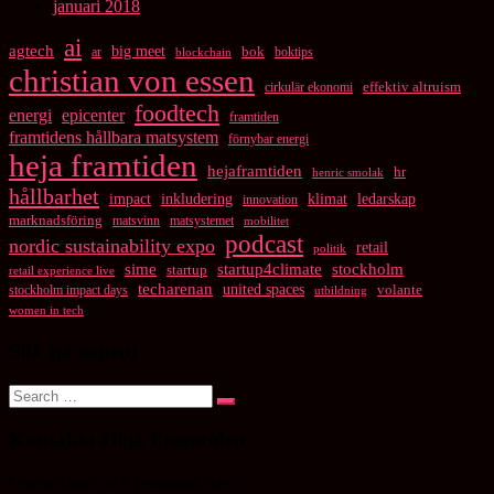
januari 2018
ai
agtech
big meet
bok
ar
boktips
blockchain
christian von essen
cirkulär ekonomi
effektiv altruism
foodtech
energi
epicenter
framtiden
framtidens hållbara matsystem
förnybar energi
heja framtiden
hejaframtiden
hr
henric smolak
hållbarhet
impact
inkludering
klimat
ledarskap
innovation
marknadsföring
matsvinn
matsystemet
mobilitet
podcast
nordic sustainability expo
retail
politik
startup4climate
sime
stockholm
startup
retail experience live
techarenan
united spaces
volante
stockholm impact days
utbildning
women in tech
Sök på sajten!
Search
Search
for:
Kontakta Heja Framtiden
Chefredaktör och programledare: