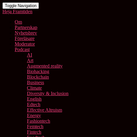
Toggle Navigation
Heja Framtiden
Om
Partnerskap
Nyhetsbrev
Föreläsare
Moderator
Podcast
AI
Art
Augmented reality
Biohacking
Blockchain
Business
Climate
Diversity & Inclusion
English
Edtech
Effective Altruism
Energy
Fashiontech
Femtech
Fintech