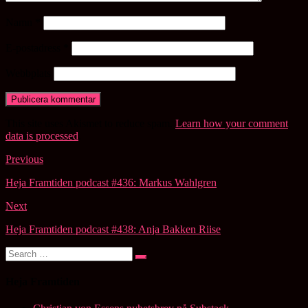
Namn
*
E-postadress
*
Webbplats
This site uses Akismet to reduce spam.
Learn how your comment
data is processed
.
Post
Previous
navigation
Heja Framtiden podcast #436: Markus Wahlgren
Next
Heja Framtiden podcast #438: Anja Bakken Riise
Search
Search
for:
Heja Framtiden