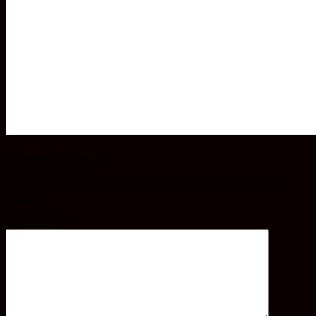
Lämna ett svar
Din e-postadress kommer inte publiceras.
Obligatoriska fält är
märkta
*
Kommentar
*