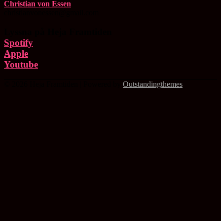
Christian von Essen
christianvonessen@gmail.com
Lyssna på Heja Framtiden
Spotify
Apple
Youtube
© 2026 Heja Framtiden | Powered by
Outstandingthemes