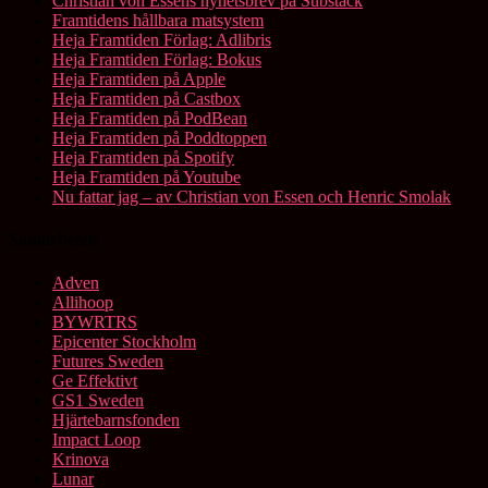
Christian von Essens nyhetsbrev på Substack
Framtidens hållbara matsystem
Heja Framtiden Förlag: Adlibris
Heja Framtiden Förlag: Bokus
Heja Framtiden på Apple
Heja Framtiden på Castbox
Heja Framtiden på PodBean
Heja Framtiden på Poddtoppen
Heja Framtiden på Spotify
Heja Framtiden på Youtube
Nu fattar jag – av Christian von Essen och Henric Smolak
Samarbeten
Adven
Allihoop
BYWRTRS
Epicenter Stockholm
Futures Sweden
Ge Effektivt
GS1 Sweden
Hjärtebarnsfonden
Impact Loop
Krinova
Lunar