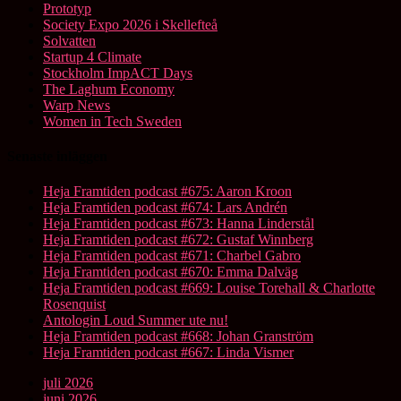
Prototyp
Society Expo 2026 i Skellefteå
Solvatten
Startup 4 Climate
Stockholm ImpACT Days
The Laghum Economy
Warp News
Women in Tech Sweden
Senaste inläggen
Heja Framtiden podcast #675: Aaron Kroon
Heja Framtiden podcast #674: Lars Andrén
Heja Framtiden podcast #673: Hanna Linderstål
Heja Framtiden podcast #672: Gustaf Winnberg
Heja Framtiden podcast #671: Charbel Gabro
Heja Framtiden podcast #670: Emma Dalväg
Heja Framtiden podcast #669: Louise Torehall & Charlotte
Rosenquist
Antologin Loud Summer ute nu!
Heja Framtiden podcast #668: Johan Granström
Heja Framtiden podcast #667: Linda Vismer
juli 2026
juni 2026