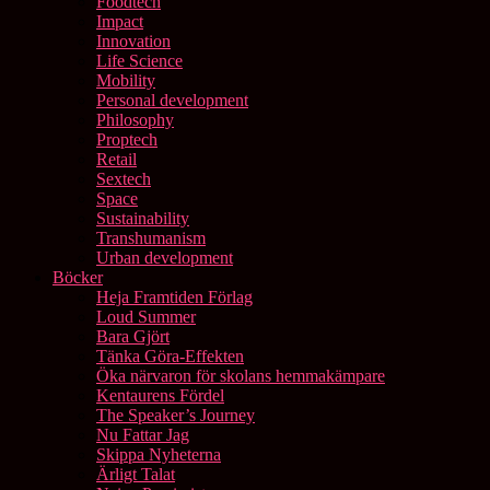
Foodtech
Impact
Innovation
Life Science
Mobility
Personal development
Philosophy
Proptech
Retail
Sextech
Space
Sustainability
Transhumanism
Urban development
Böcker
Heja Framtiden Förlag
Loud Summer
Bara Gjört
Tänka Göra-Effekten
Öka närvaron för skolans hemmakämpare
Kentaurens Fördel
The Speaker’s Journey
Nu Fattar Jag
Skippa Nyheterna
Ärligt Talat