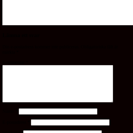
Lämna ett svar
Din e-postadress kommer inte publiceras.
Obligatoriska fält är
märkta
*
Kommentar
*
Namn
*
E-postadress
*