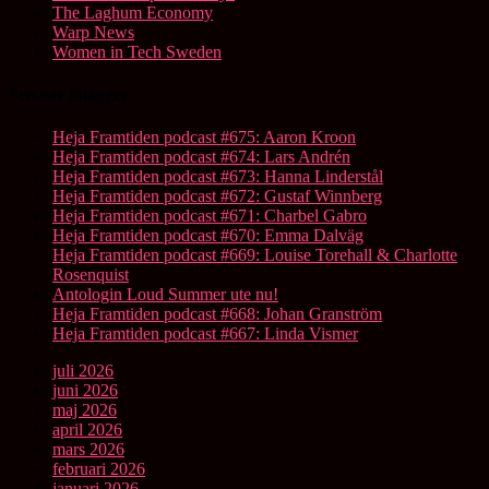
The Laghum Economy
Warp News
Women in Tech Sweden
Senaste inläggen
Heja Framtiden podcast #675: Aaron Kroon
Heja Framtiden podcast #674: Lars Andrén
Heja Framtiden podcast #673: Hanna Linderstål
Heja Framtiden podcast #672: Gustaf Winnberg
Heja Framtiden podcast #671: Charbel Gabro
Heja Framtiden podcast #670: Emma Dalväg
Heja Framtiden podcast #669: Louise Torehall & Charlotte
Rosenquist
Antologin Loud Summer ute nu!
Heja Framtiden podcast #668: Johan Granström
Heja Framtiden podcast #667: Linda Vismer
juli 2026
juni 2026
maj 2026
april 2026
mars 2026
februari 2026
januari 2026