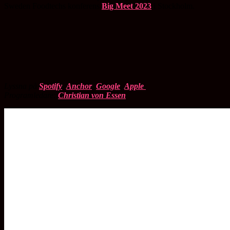
Sweden Foodtechs konferens
Big Meet 2023
i Stockholm.
Lyssna på
Spotify
,
Anchor
,
Google
,
Apple
Programledare:
Christian von Essen