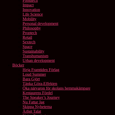
Foodtech
Impact
Innovation
Life Science
Mobility
Personal development
Philosophy
Proptech
Retail
Sextech
Space
Sustainability
Transhumanism
Urban development
Böcker
Heja Framtiden Förlag
Loud Summer
Bara Gjört
Tänka Göra-Effekten
Öka närvaron för skolans hemmakämpare
Kentaurens Fördel
The Speaker’s Journey
Nu Fattar Jag
Skippa Nyheterna
Ärligt Talat