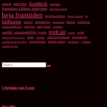
foodtech
energi
epicenter
framtiden
framtidens hållbara matsystem
förnybar energi
heja framtiden
hejaframtiden
hr
henric smolak
hållbarhet
impact
inkludering
klimat
ledarskap
innovation
marknadsföring
matsvinn
matsystemet
mobilitet
podcast
nordic sustainability expo
retail
politik
startup4climate
sime
stockholm
startup
retail experience live
techarenan
united spaces
volante
stockholm impact days
utbildning
women in tech
Sök på sajten!
Search
Search
for:
Kontakta Heja Framtiden
Chefredaktör och programledare:
Christian von Essen
christianvonessen@gmail.com
Lyssna på Heja Framtiden
Spotify