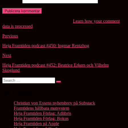
Webbplats
This site uses Akismet to reduce spam.
Learn how your comment
data is processed
.
Post
Previous
navigation
Heja Framtiden podcast #450: Ingmar Rentzhog
Next
Heja Framtiden podcast #452: Beatrice Erkers och Vilhelm
Skoglund
Search
Search
for:
Heja Framtiden
Christian von Essens nyhetsbrev på Substack
Framtidens hållbara matsystem
Heja Framtiden Förlag: Adlibris
Heja Framtiden Förlag: Bokus
Heja Framtiden på Apple