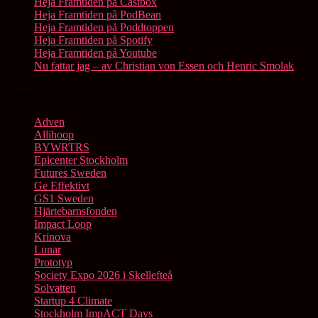
Heja Framtiden på Castbox
Heja Framtiden på PodBean
Heja Framtiden på Poddtoppen
Heja Framtiden på Spotify
Heja Framtiden på Youtube
Nu fattar jag – av Christian von Essen och Henric Smolak
Samarbeten
Adven
Allihoop
BYWRTRS
Epicenter Stockholm
Futures Sweden
Ge Effektivt
GS1 Sweden
Hjärtebarnsfonden
Impact Loop
Krinova
Lunar
Prototyp
Society Expo 2026 i Skellefteå
Solvatten
Startup 4 Climate
Stockholm ImpACT Days