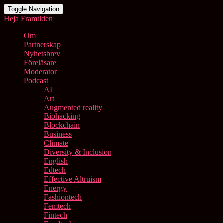
Toggle Navigation
Heja Framtiden
Om
Partnerskap
Nyhetsbrev
Föreläsare
Moderator
Podcast
AI
Art
Augmented reality
Biohacking
Blockchain
Business
Climate
Diversity & Inclusion
English
Edtech
Effective Altruism
Energy
Fashiontech
Femtech
Fintech