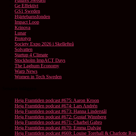
Futures Sweden
Ge Effektivt
GS1 Sweden
Hjärtebarnsfonden
Impact Loop
Krinova
Lunar
Prototyp
Society Expo 2026 i Skellefteå
Solvatten
Startup 4 Climate
Stockholm ImpACT Days
The Laghum Economy
Warp News
Women in Tech Sweden
Senaste inläggen
Heja Framtiden podcast #675: Aaron Kroon
Heja Framtiden podcast #674: Lars Andrén
Heja Framtiden podcast #673: Hanna Linderstål
Heja Framtiden podcast #672: Gustaf Winnberg
Heja Framtiden podcast #671: Charbel Gabro
Heja Framtiden podcast #670: Emma Dalväg
Heja Framtiden podcast #669: Louise Torehall & Charlotte Ros