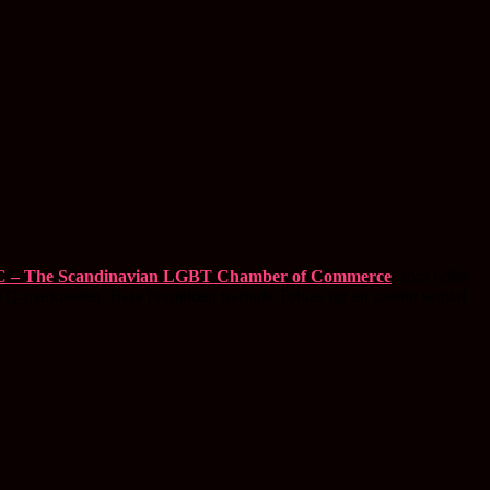
– The Scandinavian LGBT Chamber of Commerce
, som lyfter
Q-marknaden. Heja Framtiden träffade Tobias för ett snabbt samtal