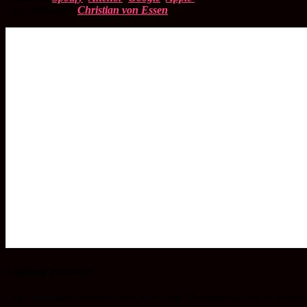
Programledare:
Christian von Essen
Lämna ett svar
Din e-postadress kommer inte publiceras.
Obligatoriska fält är märkta