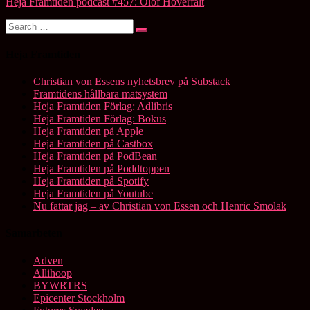
Heja Framtiden podcast #457: Olof Hoverfält
Search
Search
for:
Heja Framtiden
Christian von Essens nyhetsbrev på Substack
Framtidens hållbara matsystem
Heja Framtiden Förlag: Adlibris
Heja Framtiden Förlag: Bokus
Heja Framtiden på Apple
Heja Framtiden på Castbox
Heja Framtiden på PodBean
Heja Framtiden på Poddtoppen
Heja Framtiden på Spotify
Heja Framtiden på Youtube
Nu fattar jag – av Christian von Essen och Henric Smolak
Samarbeten
Adven
Allihoop
BYWRTRS
Epicenter Stockholm