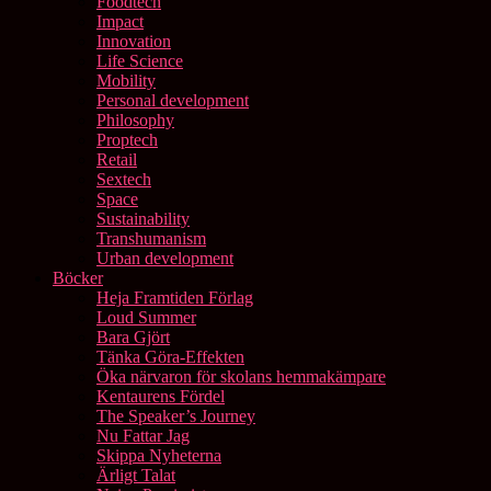
Foodtech
Impact
Innovation
Life Science
Mobility
Personal development
Philosophy
Proptech
Retail
Sextech
Space
Sustainability
Transhumanism
Urban development
Böcker
Heja Framtiden Förlag
Loud Summer
Bara Gjört
Tänka Göra-Effekten
Öka närvaron för skolans hemmakämpare
Kentaurens Fördel
The Speaker’s Journey
Nu Fattar Jag
Skippa Nyheterna
Ärligt Talat