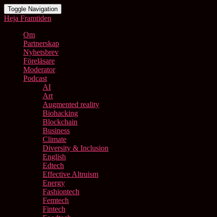
Toggle Navigation
Heja Framtiden
Om
Partnerskap
Nyhetsbrev
Föreläsare
Moderator
Podcast
AI
Art
Augmented reality
Biohacking
Blockchain
Business
Climate
Diversity & Inclusion
English
Edtech
Effective Altruism
Energy
Fashiontech
Femtech
Fintech