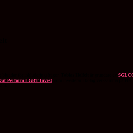
elt
 blundar för inkluderingsfrågor.
Tobias Holfelt
är grundare av
SGLCC 
Out-Perform LGBT Invest
, som investerar i bolag verksamma på HBT
tänk.