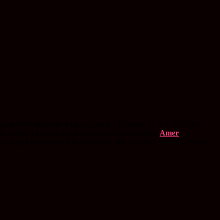
t ta över allt större delar av våra liv? Kommer vi få se fler Chief
ler måste vi förstöra något på vägen? Citatmaskinen
Amer
t bolagsrådgivning och föreläsningar. Har han rätt i sina prediktioner?