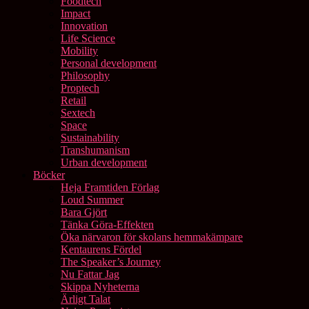
Foodtech
Impact
Innovation
Life Science
Mobility
Personal development
Philosophy
Proptech
Retail
Sextech
Space
Sustainability
Transhumanism
Urban development
Böcker
Heja Framtiden Förlag
Loud Summer
Bara Gjört
Tänka Göra-Effekten
Öka närvaron för skolans hemmakämpare
Kentaurens Fördel
The Speaker’s Journey
Nu Fattar Jag
Skippa Nyheterna
Ärligt Talat