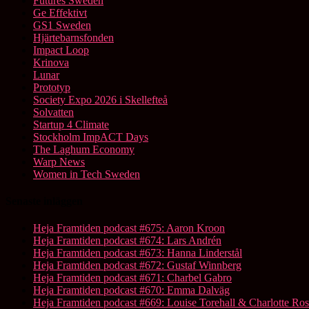
Futures Sweden
Ge Effektivt
GS1 Sweden
Hjärtebarnsfonden
Impact Loop
Krinova
Lunar
Prototyp
Society Expo 2026 i Skellefteå
Solvatten
Startup 4 Climate
Stockholm ImpACT Days
The Laghum Economy
Warp News
Women in Tech Sweden
Senaste inläggen
Heja Framtiden podcast #675: Aaron Kroon
Heja Framtiden podcast #674: Lars Andrén
Heja Framtiden podcast #673: Hanna Linderstål
Heja Framtiden podcast #672: Gustaf Winnberg
Heja Framtiden podcast #671: Charbel Gabro
Heja Framtiden podcast #670: Emma Dalväg
Heja Framtiden podcast #669: Louise Torehall & Charlotte Ros