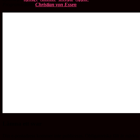
Programledare:
Christian von Essen
Lämna ett svar
Din e-postadress kommer inte publiceras.
Obligatoriska fält är märkta