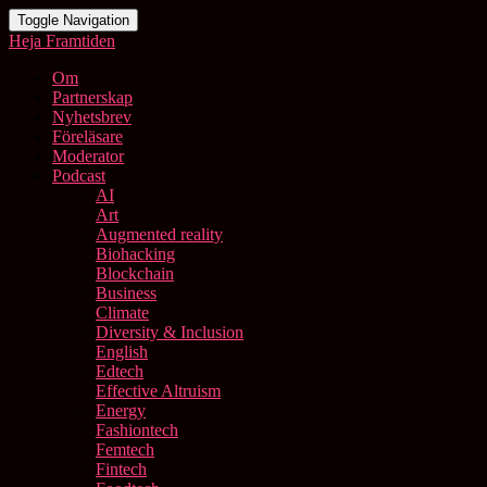
Toggle Navigation
Heja Framtiden
Om
Partnerskap
Nyhetsbrev
Föreläsare
Moderator
Podcast
AI
Art
Augmented reality
Biohacking
Blockchain
Business
Climate
Diversity & Inclusion
English
Edtech
Effective Altruism
Energy
Fashiontech
Femtech
Fintech