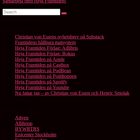
Samarbeta med Heja Framtiden!
Search
Search
for:
Heja Framtiden
Christian von Essens nyhetsbrev på Substack
Framtidens hållbara matsystem
Heja Framtiden Förlag: Adlibris
Heja Framtiden Förlag: Bokus
Heja Framtiden på Apple
Heja Framtiden på Castbox
Heja Framtiden på PodBean
Heja Framtiden på Poddtoppen
Heja Framtiden på Spotify
Heja Framtiden på Youtube
Nu fattar jag – av Christian von Essen och Henric Smolak
Samarbeten
Adven
Allihoop
BYWRTRS
Epicenter Stockholm