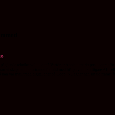
hammed
n pågående teknikrevolutionen? Varför är Apple utmärkt positionerat för at
 vi skapa en blomstrande framtid med hjälp av allt kraftigare AI – el
 han var nytillträdd digital chef på Coop. Nu ägnar han sin tid främst å