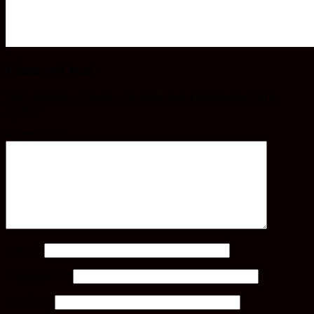
Lämna ett svar
Din e-postadress kommer inte publiceras.
Obligatoriska fält är
märkta
*
Kommentar
*
Namn
*
E-postadress
*
Webbplats