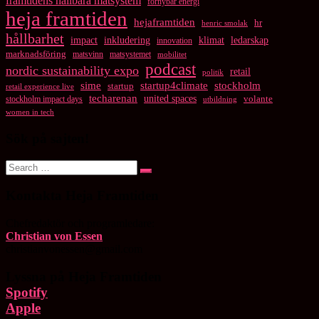
framtidens hållbara matsystem
förnybar energi
heja framtiden
hejaframtiden
hr
henric smolak
hållbarhet
impact
inkludering
klimat
ledarskap
innovation
marknadsföring
matsvinn
matsystemet
mobilitet
podcast
nordic sustainability expo
retail
politik
startup4climate
sime
stockholm
startup
retail experience live
techarenan
united spaces
volante
stockholm impact days
utbildning
women in tech
Sök på sajten!
Search
Search
for:
Kontakta Heja Framtiden
Chefredaktör och programledare:
Christian von Essen
christianvonessen@gmail.com
Lyssna på Heja Framtiden
Spotify
Apple