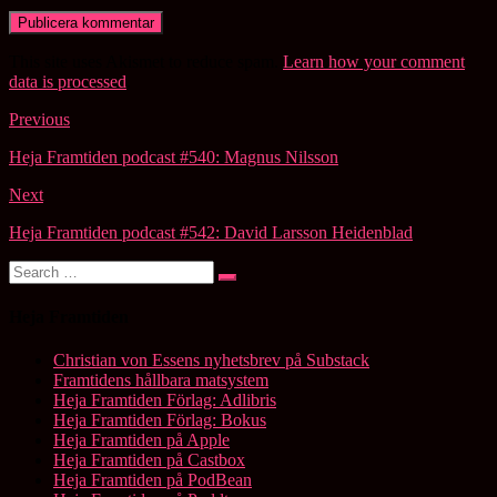
This site uses Akismet to reduce spam.
Learn how your comment
data is processed
.
Post
Previous
navigation
Heja Framtiden podcast #540: Magnus Nilsson
Next
Heja Framtiden podcast #542: David Larsson Heidenblad
Search
Search
for:
Heja Framtiden
Christian von Essens nyhetsbrev på Substack
Framtidens hållbara matsystem
Heja Framtiden Förlag: Adlibris
Heja Framtiden Förlag: Bokus
Heja Framtiden på Apple
Heja Framtiden på Castbox
Heja Framtiden på PodBean