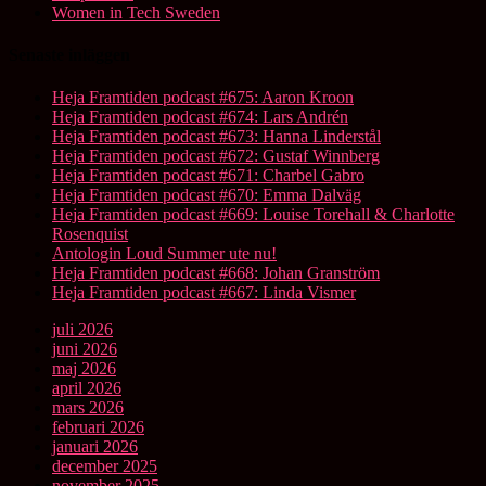
Women in Tech Sweden
Senaste inläggen
Heja Framtiden podcast #675: Aaron Kroon
Heja Framtiden podcast #674: Lars Andrén
Heja Framtiden podcast #673: Hanna Linderstål
Heja Framtiden podcast #672: Gustaf Winnberg
Heja Framtiden podcast #671: Charbel Gabro
Heja Framtiden podcast #670: Emma Dalväg
Heja Framtiden podcast #669: Louise Torehall & Charlotte
Rosenquist
Antologin Loud Summer ute nu!
Heja Framtiden podcast #668: Johan Granström
Heja Framtiden podcast #667: Linda Vismer
juli 2026
juni 2026
maj 2026
april 2026
mars 2026
februari 2026
januari 2026
december 2025
november 2025