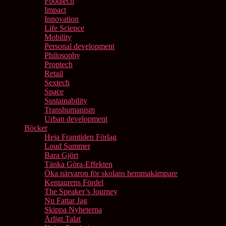
Foodtech
Impact
Innovation
Life Science
Mobility
Personal development
Philosophy
Proptech
Retail
Sextech
Space
Sustainability
Transhumanism
Urban development
Böcker
Heja Framtiden Förlag
Loud Summer
Bara Gjört
Tänka Göra-Effekten
Öka närvaron för skolans hemmakämpare
Kentaurens Fördel
The Speaker’s Journey
Nu Fattar Jag
Skippa Nyheterna
Ärligt Talat