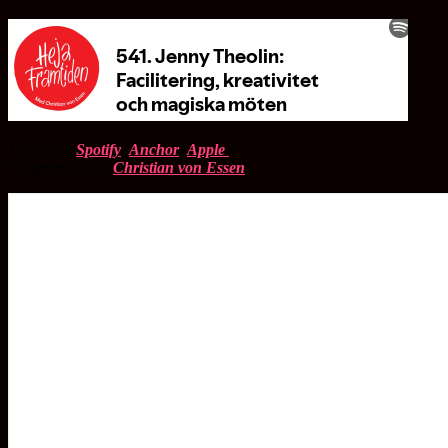
Lyssna på
Spotify
,
Anchor
,
Apple
Programledare:
Christian von Essen