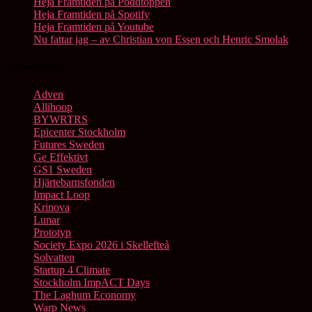
Heja Framtiden på Poddtoppen
Heja Framtiden på Spotify
Heja Framtiden på Youtube
Nu fattar jag – av Christian von Essen och Henric Smolak
Samarbeten
Adven
Allihoop
BYWRTRS
Epicenter Stockholm
Futures Sweden
Ge Effektivt
GS1 Sweden
Hjärtebarnsfonden
Impact Loop
Krinova
Lunar
Prototyp
Society Expo 2026 i Skellefteå
Solvatten
Startup 4 Climate
Stockholm ImpACT Days
The Laghum Economy
Warp News