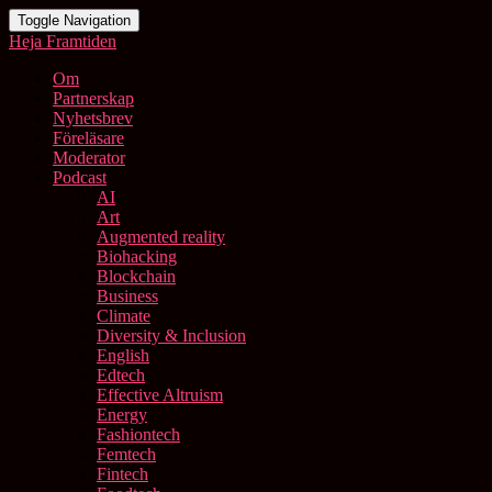
Toggle Navigation
Heja Framtiden
Om
Partnerskap
Nyhetsbrev
Föreläsare
Moderator
Podcast
AI
Art
Augmented reality
Biohacking
Blockchain
Business
Climate
Diversity & Inclusion
English
Edtech
Effective Altruism
Energy
Fashiontech
Femtech
Fintech