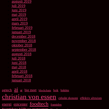
augusti 2019
juli 2019
juni 2019
maj 2019
april 2019
mars 2019
februari 2019
januari 2019
december 2018
november 2018
oktober 2018
september 2018
augusti 2018
juli 2018
juni 2018
maj 2018
april 2018
februari 2018
januari 2018
ai
agtech
big meet
bok
ar
boktips
blockchain
christian von essen
cirkulär ekonomi
effektiv altruism
foodtech
energi
epicenter
framtiden