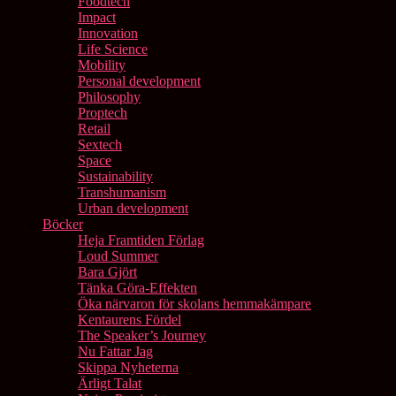
Foodtech
Impact
Innovation
Life Science
Mobility
Personal development
Philosophy
Proptech
Retail
Sextech
Space
Sustainability
Transhumanism
Urban development
Böcker
Heja Framtiden Förlag
Loud Summer
Bara Gjört
Tänka Göra-Effekten
Öka närvaron för skolans hemmakämpare
Kentaurens Fördel
The Speaker’s Journey
Nu Fattar Jag
Skippa Nyheterna
Ärligt Talat