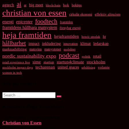
ai
agtech
big meet
bok
ar
boktips
blockchain
christian von essen
cirkulär ekonomi
effektiv altruism
foodtech
energi
epicenter
framtiden
framtidens hållbara matsystem
förnybar energi
heja framtiden
hejaframtiden
hr
henric smolak
hållbarhet
impact
inkludering
klimat
ledarskap
innovation
marknadsföring
matsvinn
matsystemet
mobilitet
podcast
nordic sustainability expo
retail
politik
startup4climate
sime
stockholm
startup
retail experience live
techarenan
united spaces
volante
stockholm impact days
utbildning
women in tech
Sök på sajten!
Search
Search
for:
Kontakta Heja Framtiden
Chefredaktör och programledare:
Christian von Essen
christianvonessen@gmail.com