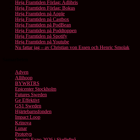
Heja Framtiden Förlag: Adlibris
Heja Framtiden Förlag: Bokus
Heja Framtiden på Apple
Heja Framtiden på Castbox
Heja Framtiden på PodBean
Heja Framtiden på Poddtoppen
Heja Framtiden på Spotify
Heja Framtiden på Youtube
Nu fattar jag – av Christian von Essen och Henric Smolak
Samarbeten
Adven
Allihoop
BYWRTRS
Epicenter Stockholm
Futures Sweden
Ge Effektivt
GS1 Sweden
Hjärtebarnsfonden
Impact Loop
Krinova
Lunar
Prototyp
Society Expo 2026 i Skellefteå