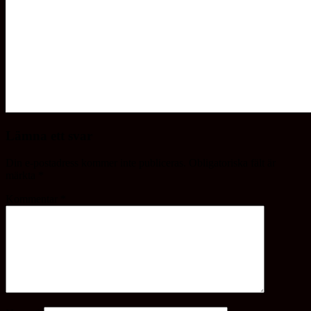
Lämna ett svar
Din e-postadress kommer inte publiceras.
Obligatoriska fält är
märkta
*
Kommentar
*