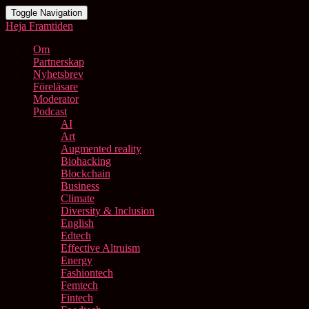
Toggle Navigation
Heja Framtiden
Om
Partnerskap
Nyhetsbrev
Föreläsare
Moderator
Podcast
AI
Art
Augmented reality
Biohacking
Blockchain
Business
Climate
Diversity & Inclusion
English
Edtech
Effective Altruism
Energy
Fashiontech
Femtech
Fintech