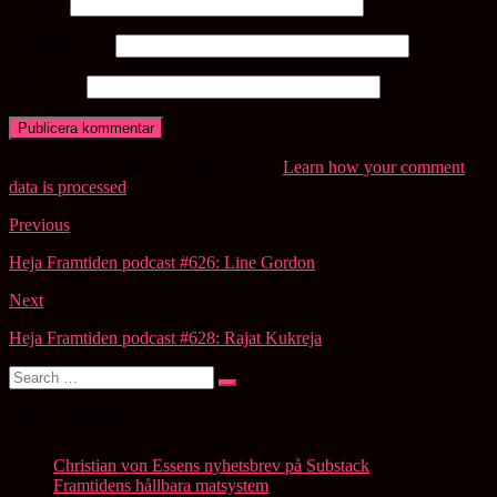
Namn
*
E-postadress
*
Webbplats
This site uses Akismet to reduce spam.
Learn how your comment
data is processed
.
Post
Previous
navigation
Heja Framtiden podcast #626: Line Gordon
Next
Heja Framtiden podcast #628: Rajat Kukreja
Search
Search
for:
Heja Framtiden
Christian von Essens nyhetsbrev på Substack
Framtidens hållbara matsystem