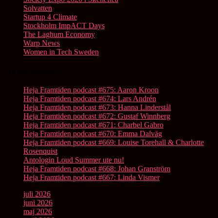
Solvatten
Startup 4 Climate
Stockholm ImpACT Days
The Laghum Economy
Warp News
Women in Tech Sweden
Senaste inläggen
Heja Framtiden podcast #675: Aaron Kroon
Heja Framtiden podcast #674: Lars Andrén
Heja Framtiden podcast #673: Hanna Linderstål
Heja Framtiden podcast #672: Gustaf Winnberg
Heja Framtiden podcast #671: Charbel Gabro
Heja Framtiden podcast #670: Emma Dalväg
Heja Framtiden podcast #669: Louise Torehall & Charlotte
Rosenquist
Antologin Loud Summer ute nu!
Heja Framtiden podcast #668: Johan Granström
Heja Framtiden podcast #667: Linda Vismer
juli 2026
juni 2026
maj 2026