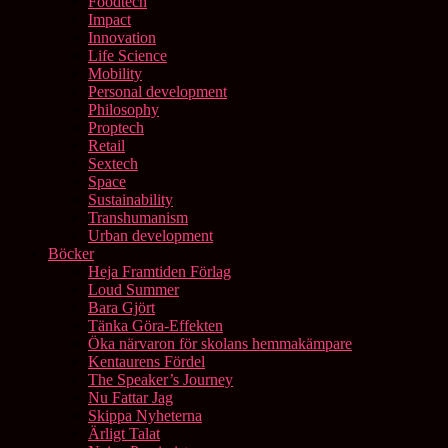
Foodtech
Impact
Innovation
Life Science
Mobility
Personal development
Philosophy
Proptech
Retail
Sextech
Space
Sustainability
Transhumanism
Urban development
Böcker
Heja Framtiden Förlag
Loud Summer
Bara Gjört
Tänka Göra-Effekten
Öka närvaron för skolans hemmakämpare
Kentaurens Fördel
The Speaker’s Journey
Nu Fattar Jag
Skippa Nyheterna
Ärligt Talat