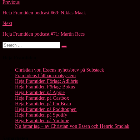
Post
Previous
navigation
Heja Framtiden podcast #69: Niklas Maak
Next
Heja Framtiden podcast #71: Martin Rees
Search
Search
for:
Heja Framtiden
Christian von Essens nyhetsbrev på Substack
Framtidens hållbara matsystem
Heja Framtiden Förlag: Adlibris
Heja Framtiden Förlag: Bokus
Heja Framtiden på Apple
Heja Framtiden på Castbox
Heja Framtiden på PodBean
Heja Framtiden på Poddtoppen
Heja Framtiden på Spotify
Heja Framtiden på Youtube
Nu fattar jag – av Christian von Essen och Henric Smolak
Samarbeten