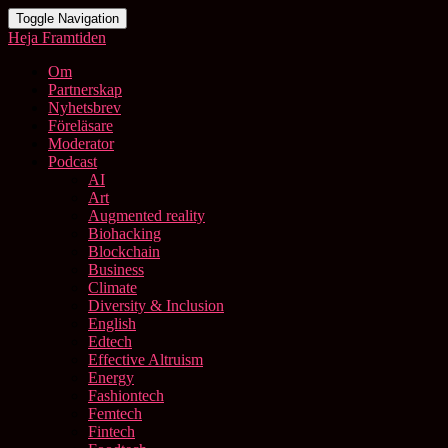
Toggle Navigation
Heja Framtiden
Om
Partnerskap
Nyhetsbrev
Föreläsare
Moderator
Podcast
AI
Art
Augmented reality
Biohacking
Blockchain
Business
Climate
Diversity & Inclusion
English
Edtech
Effective Altruism
Energy
Fashiontech
Femtech
Fintech