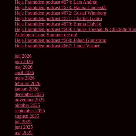
Heja Framtiden podcast #674: Lars Andrén
Heja Framtiden podcast #673: Hanna Linderstål
Heja Framtiden podcast #672: Gustaf Winnberg
Heja Framtiden podcast #671: Charbel Gabro
Heja Framtiden podcast #670: Emma Dalväg
Heja Framtiden podcast #669: Louise Torehall & Charlotte Ros
Antologin Loud Summer ute nu!
Heja Framtiden podcast #668: Johan Granström
Heja Framtiden podcast #667: Linda Vismer
juli 2026
juni 2026
maj 2026
april 2026
mars 2026
februari 2026
januari 2026
december 2025
november 2025
oktober 2025
september 2025
augusti 2025
juli 2025
juni 2025
maj 2025