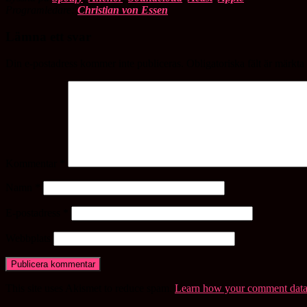
Programledare:
Christian von Essen
Lämna ett svar
Din e-postadress kommer inte publiceras.
Obligatoriska fält är märkta
Kommentar
*
Namn
*
E-postadress
*
Webbplats
This site uses Akismet to reduce spam.
Learn how your comment data 