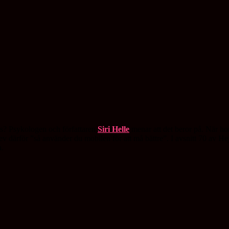
ss? Psykologen och författaren
Siri Helle
menar att det beror på. När ho
ev därför ”så använder du mobilen för att må bättre”. I avsnitt 70 av H
n.