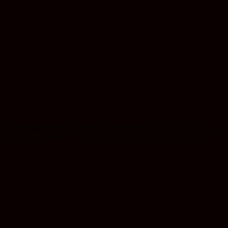
n började skriva boken ”Smartare än din telefon” insåg hon snart att
eja Framtiden diskuterar vi vanliga frågor om skärmtid och funderar