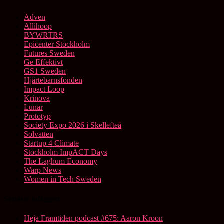
Adven
Allihoop
BYWRTRS
Epicenter Stockholm
Futures Sweden
Ge Effektivt
GS1 Sweden
Hjärtebarnsfonden
Impact Loop
Krinova
Lunar
Prototyp
Society Expo 2026 i Skellefteå
Solvatten
Startup 4 Climate
Stockholm ImpACT Days
The Laghum Economy
Warp News
Women in Tech Sweden
Senaste inläggen
Heja Framtiden podcast #675: Aaron Kroon