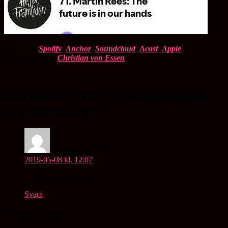
Lyssna på
Spotify
,
Anchor
,
Soundcloud
,
Acast
,
Apple
Programledare:
Christian von Essen
One Reply to “Heja Framtiden podcast
#71: Martin Rees”
Jan tham
skriver:
2019-05-08 kl. 12:07
Trevligt o upplysande
Svara
Lämna ett svar