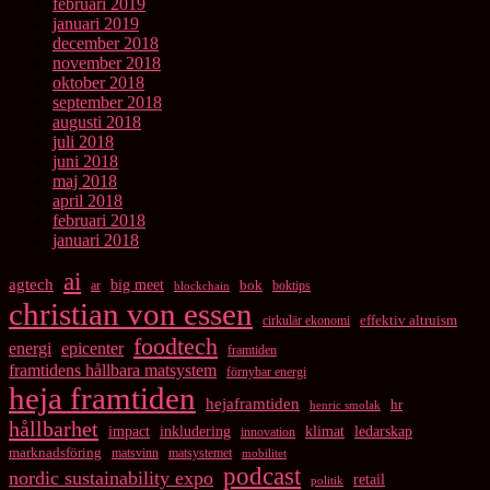
februari 2019
januari 2019
december 2018
november 2018
oktober 2018
september 2018
augusti 2018
juli 2018
juni 2018
maj 2018
april 2018
februari 2018
januari 2018
ai
agtech
big meet
bok
ar
boktips
blockchain
christian von essen
cirkulär ekonomi
effektiv altruism
foodtech
energi
epicenter
framtiden
framtidens hållbara matsystem
förnybar energi
heja framtiden
hejaframtiden
hr
henric smolak
hållbarhet
impact
inkludering
klimat
ledarskap
innovation
marknadsföring
matsvinn
matsystemet
mobilitet
podcast
nordic sustainability expo
retail
politik