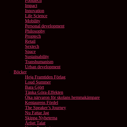
Foodtech
Impact
Innovation
Life Science
Mobility
Personal development
Philosophy
Proptech
Retail
Sextech
Space
Sustainability
Transhumanism
Urban development
Böcker
Heja Framtiden Förlag
Loud Summer
Bara Gjört
Tänka Göra-Effekten
Öka närvaron för skolans hemmakämpare
Kentaurens Fördel
The Speaker’s Journey
Nu Fattar Jag
Skippa Nyheterna
Ärligt Talat