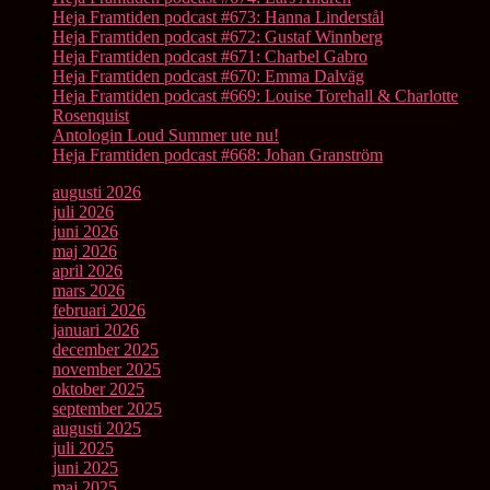
Heja Framtiden podcast #673: Hanna Linderstål
Heja Framtiden podcast #672: Gustaf Winnberg
Heja Framtiden podcast #671: Charbel Gabro
Heja Framtiden podcast #670: Emma Dalväg
Heja Framtiden podcast #669: Louise Torehall & Charlotte
Rosenquist
Antologin Loud Summer ute nu!
Heja Framtiden podcast #668: Johan Granström
augusti 2026
juli 2026
juni 2026
maj 2026
april 2026
mars 2026
februari 2026
januari 2026
december 2025
november 2025
oktober 2025
september 2025
augusti 2025
juli 2025
juni 2025
maj 2025