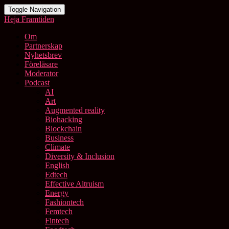
Toggle Navigation
Heja Framtiden
Om
Partnerskap
Nyhetsbrev
Föreläsare
Moderator
Podcast
AI
Art
Augmented reality
Biohacking
Blockchain
Business
Climate
Diversity & Inclusion
English
Edtech
Effective Altruism
Energy
Fashiontech
Femtech
Fintech