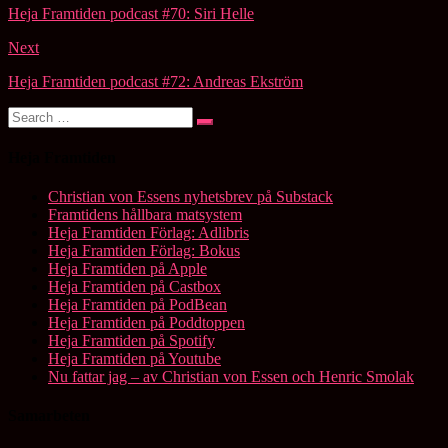
navigation
Heja Framtiden podcast #70: Siri Helle
Next
Heja Framtiden podcast #72: Andreas Ekström
Search
Search
for:
Heja Framtiden
Christian von Essens nyhetsbrev på Substack
Framtidens hållbara matsystem
Heja Framtiden Förlag: Adlibris
Heja Framtiden Förlag: Bokus
Heja Framtiden på Apple
Heja Framtiden på Castbox
Heja Framtiden på PodBean
Heja Framtiden på Poddtoppen
Heja Framtiden på Spotify
Heja Framtiden på Youtube
Nu fattar jag – av Christian von Essen och Henric Smolak
Samarbeten