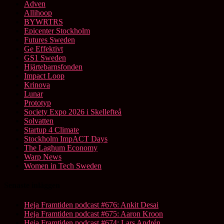
Adven
Allihoop
BYWRTRS
Epicenter Stockholm
Futures Sweden
Ge Effektivt
GS1 Sweden
Hjärtebarnsfonden
Impact Loop
Krinova
Lunar
Prototyp
Society Expo 2026 i Skellefteå
Solvatten
Startup 4 Climate
Stockholm ImpACT Days
The Laghum Economy
Warp News
Women in Tech Sweden
Senaste inläggen
Heja Framtiden podcast #676: Ankit Desai
Heja Framtiden podcast #675: Aaron Kroon
Heja Framtiden podcast #674: Lars Andrén